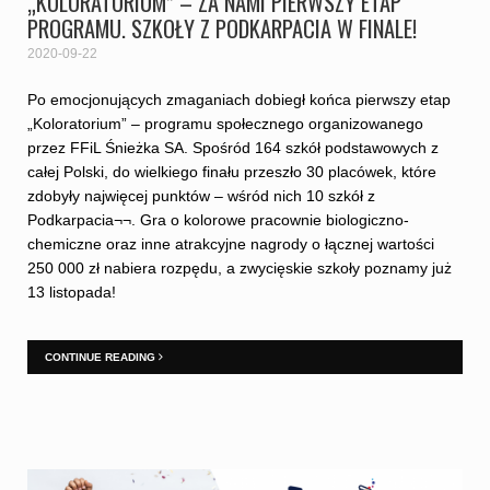
„KOLORATORIUM” – ZA NAMI PIERWSZY ETAP
PROGRAMU. SZKOŁY Z PODKARPACIA W FINALE!
2020-09-22
Po emocjonujących zmaganiach dobiegł końca pierwszy etap
„Koloratorium” – programu społecznego organizowanego
przez FFiL Śnieżka SA. Spośród 164 szkół podstawowych z
całej Polski, do wielkiego finału przeszło 30 placówek, które
zdobyły najwięcej punktów – wśród nich 10 szkół z
Podkarpacia¬¬. Gra o kolorowe pracownie biologiczno-
chemiczne oraz inne atrakcyjne nagrody o łącznej wartości
250 000 zł nabiera rozpędu, a zwycięskie szkoły poznamy już
13 listopada!
CONTINUE READING