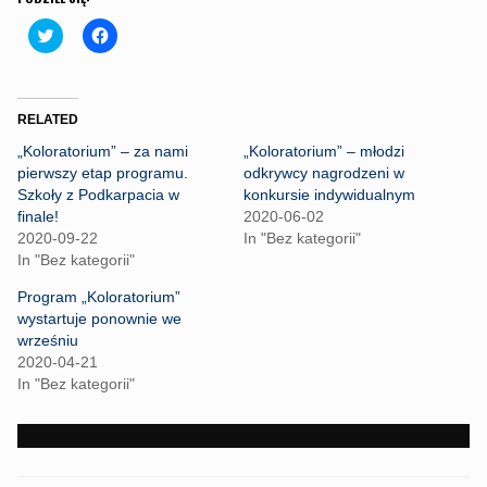
C
C
l
l
i
i
c
c
k
k
t
t
o
o
RELATED
s
s
h
h
„Koloratorium” – za nami
„Koloratorium” – młodzi
a
a
r
r
pierwszy etap programu.
odkrywcy nagrodzeni w
e
e
Szkoły z Podkarpacia w
konkursie indywidualnym
o
o
n
n
finale!
2020-06-02
T
F
2020-09-22
In "Bez kategorii"
w
a
i
c
In "Bez kategorii"
t
e
t
b
Program „Koloratorium”
e
o
r
o
wystartuje ponownie we
(
k
wrześniu
O
(
p
O
2020-04-21
e
p
In "Bez kategorii"
n
e
s
n
i
s
n
i
n
n
e
n
w
e
w
w