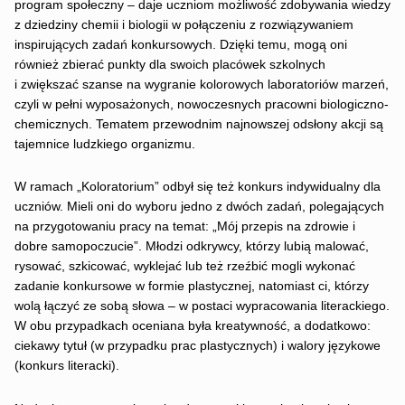
program społeczny – daje uczniom możliwość zdobywania wiedzy
z dziedziny chemii i biologii w połączeniu z rozwiązywaniem
inspirujących zadań konkursowych. Dzięki temu, mogą oni
również zbierać punkty dla swoich placówek szkolnych
i zwiększać szanse na wygranie kolorowych laboratoriów marzeń,
czyli w pełni wyposażonych, nowoczesnych pracowni biologiczno-
chemicznych. Tematem przewodnim najnowszej odsłony akcji są
tajemnice ludzkiego organizmu.
W ramach „Koloratorium” odbył się też konkurs indywidualny dla
uczniów. Mieli oni do wyboru jedno z dwóch zadań, polegających
na przygotowaniu pracy na temat: „Mój przepis na zdrowie i
dobre samopoczucie”. Młodzi odkrywcy, którzy lubią malować,
rysować, szkicować, wyklejać lub też rzeźbić mogli wykonać
zadanie konkursowe w formie plastycznej, natomiast ci, którzy
wolą łączyć ze sobą słowa – w postaci wypracowania literackiego.
W obu przypadkach oceniana była kreatywność, a dodatkowo:
ciekawy tytuł (w przypadku prac plastycznych) i walory językowe
(konkurs literacki).