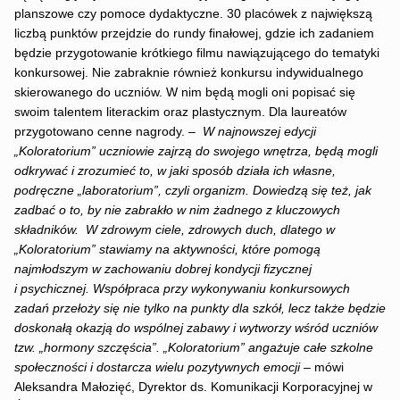
planszowe czy pomoce dydaktyczne. 30 placówek z największą
liczbą punktów przejdzie do rundy finałowej, gdzie ich zadaniem
będzie przygotowanie krótkiego filmu nawiązującego do tematyki
konkursowej. Nie zabraknie również konkursu indywidualnego
skierowanego do uczniów. W nim będą mogli oni popisać się
swoim talentem literackim oraz plastycznym. Dla laureatów
przygotowano cenne nagrody. –
W najnowszej edycji
„Koloratorium” uczniowie zajrzą do swojego wnętrza, będą mogli
odkrywać i zrozumieć to, w jaki sposób działa ich własne,
podręczne „laboratorium”, czyli organizm. Dowiedzą się też, jak
zadbać o to, by nie zabrakło w nim żadnego z kluczowych
składników. W zdrowym ciele, zdrowych duch, dlatego w
„Koloratorium” stawiamy na aktywności, które pomogą
najmłodszym w zachowaniu dobrej kondycji fizycznej
i psychicznej. Współpraca przy wykonywaniu konkursowych
zadań przełoży się nie tylko na punkty dla szkół, lecz także będzie
doskonałą okazją do wspólnej zabawy i wytworzy wśród uczniów
tzw. „hormony szczęścia”. „Koloratorium” angażuje całe szkolne
społeczności i dostarcza wielu pozytywnych emocji –
mówi
Aleksandra Małozięć, Dyrektor ds. Komunikacji Korporacyjnej w