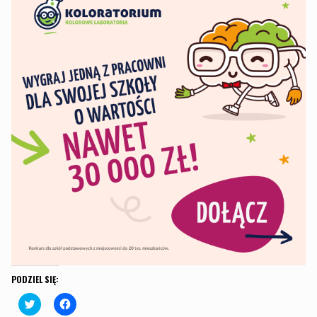
PODZIEL SIĘ:
C
C
l
l