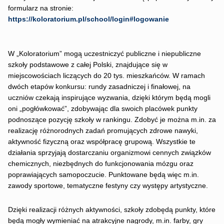
formularz na stronie:
https://koloratorium.pl/school/login#logowanie
W „Koloratorium” mogą uczestniczyć publiczne i niepubliczne
szkoły podstawowe z całej Polski, znajdujące się w
miejscowościach liczących do 20 tys. mieszkańców. W ramach
dwóch etapów konkursu: rundy zasadniczej i finałowej, na
uczniów czekają inspirujące wyzwania, dzięki którym będą mogli
oni „pogłówkować”, zdobywając dla swoich placówek punkty
podnoszące pozycję szkoły w rankingu. Zdobyć je można m.in. za
realizację różnorodnych zadań promujących zdrowe nawyki,
aktywność fizyczną oraz współpracę grupową. Wszystkie te
działania sprzyjają dostarczaniu organizmowi cennych związków
chemicznych, niezbędnych do funkcjonowania mózgu oraz
poprawiających samopoczucie. Punktowane będą więc m.in.
zawody sportowe, tematyczne festyny czy występy artystyczne.
Dzięki realizacji różnych aktywności, szkoły zdobędą punkty, które
będą mogły wymieniać na atrakcyjne nagrody, m.in. farby, gry