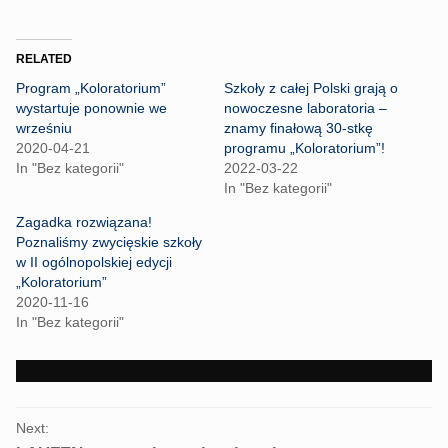
i
i
c
c
k
k
t
t
o
o
RELATED
s
s
h
h
Program „Koloratorium”
Szkoły z całej Polski grają o
a
a
r
r
wystartuje ponownie we
nowoczesne laboratoria –
e
e
wrześniu
znamy finałową 30-stkę
o
o
n
n
2020-04-21
programu „Koloratorium”!
T
F
In "Bez kategorii"
2022-03-22
w
a
i
c
In "Bez kategorii"
t
e
t
b
Zagadka rozwiązana!
e
o
r
o
Poznaliśmy zwycięskie szkoły
(
k
w II ogólnopolskiej edycji
O
(
p
O
„Koloratorium”
e
p
2020-11-16
n
e
s
n
In "Bez kategorii"
i
s
n
i
n
n
e
n
w
e
w
w
i
w
PORTFOLIO
n
i
Next:
d
n
NAVIGATION
o
d