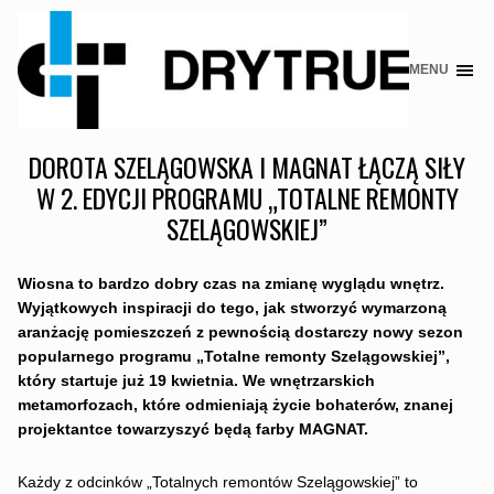
MENU
Skip
to
content
DOROTA SZELĄGOWSKA I MAGNAT ŁĄCZĄ SIŁY
W 2. EDYCJI PROGRAMU „TOTALNE REMONTY
SZELĄGOWSKIEJ”
Wiosna to bardzo dobry czas na zmianę wyglądu wnętrz.
Wyjątkowych inspiracji do tego, jak stworzyć wymarzoną
aranżację pomieszczeń z pewnością dostarczy nowy sezon
popularnego programu „Totalne remonty Szelągowskiej”,
który startuje już 19 kwietnia. We wnętrzarskich
metamorfozach, które odmieniają życie bohaterów, znanej
projektantce towarzyszyć będą farby MAGNAT.
Każdy z odcinków „Totalnych remontów Szelągowskiej” to