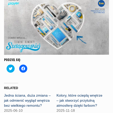
PODZIEL SIĘ:
C
C
l
l
i
i
c
c
k
k
t
t
o
o
RELATED
s
s
h
h
Jedna ściana, duża zmiana –
Kolory, które ocieplą wnętrze
a
a
r
r
jak odmienić wygląd wnętrza
– jak stworzyć przytulną
e
e
bez wielkiego remontu?
atmosferę dzięki farbom?
o
o
n
n
2025-06-10
2025-11-18