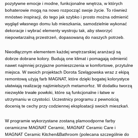
pozytywne emocje i modne, funkcjonalne wnętrza, w których
bohaterowie mogą na nowo rozpocząć swoje życie. To również
mnóstwo inspiracji, do tego jak szybko i prosto można odmienić
wygląd własnego domu lub mieszkania, samodzielnie wykonać
dekoracje i wybrać elementy wystroju tak, aby stworzyć
niepowtarzalną przestrzeń, dopasowaną do naszych potrzeb.
Nieodłącznym elementem każdej wnętrzarskiej aranżacji są
dobrze dobrane kolory. Budują one klimat i pomagają odmienić
nawet najmniej przyjazne pomieszczenia w komfortowe, przytulne
miejsca. W swoich projektach Dorota Szelągowska wraz z ekipą
remontową użyją farb MAGNAT, które dzięki bogatej kolorystyce
ułatwiają realizację najśmielszych metamorfoz. W dodatku tworzą
niezwykle trwałe powłoki, które są funkcjonalne i łatwe w
utrzymaniu w czystości. Uczestnicy programu z pewnością
docenią te cechy przy codziennej eksploatacji swoich mieszkań.
W programie wykorzystane zostaną plamoodporne farby
ceramiczne MAGNAT Ceramic, MAGNAT Ceramic Care i
MAGNAT Ceramic Kitchen&Bathroom (polecana szczególnie do