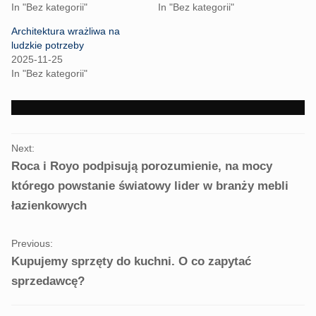
T
F
In "Bez kategorii"
In "Bez kategorii"
w
a
i
c
t
e
Architektura wrażliwa na
t
b
ludzkie potrzeby
e
o
r
o
2025-11-25
(
k
In "Bez kategorii"
O
(
p
O
e
p
n
e
s
n
i
s
n
i
PORTFOLIO
n
n
e
n
Next:
NAVIGATION
w
e
Roca i Royo podpisują porozumienie, na mocy
w
w
i
w
którego powstanie światowy lider w branży mebli
n
i
d
n
o
d
łazienkowych
w
o
)
w
)
Previous:
Kupujemy sprzęty do kuchni. O co zapytać
sprzedawcę?