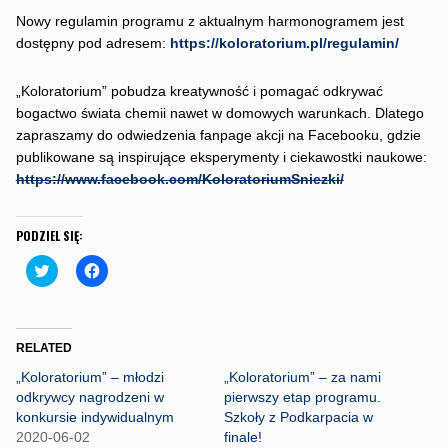
Nowy regulamin programu z aktualnym harmonogramem jest
dostępny pod adresem:
https://koloratorium.pl/regulamin/
„Koloratorium” pobudza kreatywność i pomagać odkrywać
bogactwo świata chemii nawet w domowych warunkach. Dlatego
zapraszamy do odwiedzenia fanpage akcji na Facebooku, gdzie
publikowane są inspirujące eksperymenty i ciekawostki naukowe:
https://www.facebook.com/KoloratoriumSniezki/
PODZIEL SIĘ:
C
C
l
l
i
i
c
c
k
k
t
t
o
o
RELATED
s
s
h
h
„Koloratorium” – młodzi
„Koloratorium” – za nami
a
a
r
r
odkrywcy nagrodzeni w
pierwszy etap programu.
e
e
konkursie indywidualnym
Szkoły z Podkarpacia w
o
o
n
n
2020-06-02
finale!