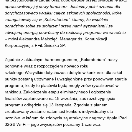
na przygotowanie zadań oraz odpowiednie przeprowadzenie akcji
opracowaliśmy jej nowy terminarz. Jesteśmy pełni uznania dla
dotychczasowego wysiłku całych szkolnych społeczności, które
zaangażowały się w „Koloratorium”. Ufamy, że wspólnie
poradzimy sobie ze stojącymi przed nami wyzwaniami i ze
zdwojoną energią powrócimy do realizacji programu we wrześniu
– mówi Aleksandra Małozięć, Manager ds. Komunikacji
Korporacyjnej z FFiL Śnieżka SA.
Zgodnie z aktualnym harmonogramem, „Koloratorium” ruszy
ponownie wraz z rozpoczęciem nowego roku
szkolnego.Wszystkie dotychczas zdobyte w konkursie dla szkół
punkty zostaną utrzymane i uwzględnione przy ponownym starcie
programu, kiedy to placówki będą mogły znów rywalizować w
rankingu. Zakończenie etapu eliminacyjnego i ogłoszenie
finalistów zaplanowano na 18 września, zaś rozstrzygnięcie
programu odbędzie się 13 listopada. Zgodnie z planem
zrealizowany zostanie natomiast konkurs indywidualny dla
uczniów, w którym do zdobycia są atrakcyjne nagrody: Apple iPad
32GB Wi-Fi – jego zwycięzców poznamy 1 czerwca.