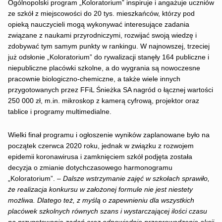
Ogólnopolski program „Koloratorium” inspiruje i angażuje uczniów
ze szkół z miejscowości do 20 tys. mieszkańców, którzy pod
opieką nauczycieli mogą wykonywać interesujące zadania
związane z naukami przyrodniczymi, rozwijać swoją wiedzę i
zdobywać tym samym punkty w rankingu. W najnowszej, trzeciej
już odsłonie „Koloratorium” do rywalizacji stanęły 164 publiczne i
niepubliczne placówki szkolne, a do wygrania są nowoczesne
pracownie biologiczno-chemiczne, a także wiele innych
przygotowanych przez FFiL Śnieżka SA nagród o łącznej wartości
250 000 zł, m.in. mikroskop z kamerą cyfrową, projektor oraz
tablice i programy multimedialne.
Wielki finał programu i ogłoszenie wyników zaplanowane było na
początek czerwca 2020 roku, jednak w związku z rozwojem
epidemii koronawirusa i zamknięciem szkół podjęta została
decyzja o zmianie dotychczasowego harmonogramu
„Koloratorium”. –
Dalsze
wstrzymanie zajęć w szkołach sprawiło,
że realizacja konkursu w założonej formule nie jest niestety
możliwa. Dlatego też, z myślą o zapewnieniu dla wszystkich
placówek szkolnych równych szans i wystarczającej ilości czasu