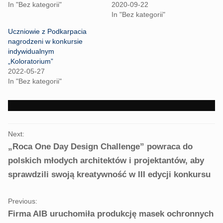
T
F
In "Bez kategorii"
2020-09-22
w
a
i
c
In "Bez kategorii"
t
e
t
b
Uczniowie z Podkarpacia
e
o
r
o
nagrodzeni w konkursie
(
k
indywidualnym
O
(
p
O
„Koloratorium”
e
p
2022-05-27
n
e
s
n
In "Bez kategorii"
i
s
n
i
n
n
e
n
w
e
w
w
i
w
PORTFOLIO
n
i
Next:
d
n
NAVIGATION
o
d
„Roca One Day Design Challenge” powraca do
w
o
)
w
polskich młodych architektów i projektantów, aby
)
sprawdzili swoją kreatywność w III edycji konkursu
Previous:
Firma AIB uruchomiła produkcję masek ochronnych