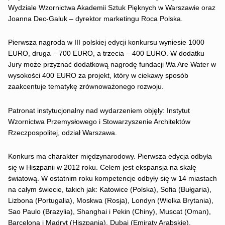
Wydziale Wzornictwa Akademii Sztuk Pięknych w Warszawie oraz
Joanna Dec-Galuk – dyrektor marketingu Roca Polska.
Pierwsza nagroda w III polskiej edycji konkursu wyniesie 1000
EURO, druga – 700 EURO, a trzecia – 400 EURO. W dodatku
Jury może przyznać dodatkową nagrodę fundacji Wa Are Water w
wysokości 400 EURO za projekt, który w ciekawy sposób
zaakcentuje tematykę zrównoważonego rozwoju.
Patronat instytucjonalny nad wydarzeniem objęły: Instytut
Wzornictwa Przemysłowego i Stowarzyszenie Architektów
Rzeczpospolitej, odział Warszawa.
Konkurs ma charakter międzynarodowy. Pierwsza edycja odbyła
się w Hiszpanii w 2012 roku. Celem jest ekspansja na skalę
światową. W ostatnim roku kompetencje odbyły się w 14 miastach
na całym świecie, takich jak: Katowice (Polska), Sofia (Bułgaria),
Lizbona (Portugalia), Moskwa (Rosja), Londyn (Wielka Brytania),
Sao Paulo (Brazylia), Shanghai i Pekin (Chiny), Muscat (Oman),
Barcelona i Madryt (Hiszpania), Dubai (Emiraty Arabskie),