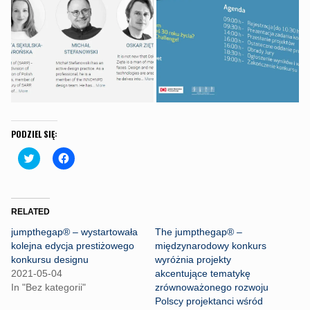
PODZIEL SIĘ:
C
C
l
l
i
i
c
c
k
k
t
t
o
o
RELATED
s
s
h
h
jumpthegap® – wystartowała
The jumpthegap® –
a
a
r
r
kolejna edycja prestiżowego
międzynarodowy konkurs
e
e
konkursu designu
wyróżnia projekty
o
o
n
n
2021-05-04
akcentujące tematykę
T
F
In "Bez kategorii"
zrównoważonego rozwoju
w
a
i
c
Polscy projektanci wśród
t
e