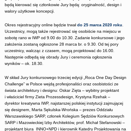
będą kierować się członkowie Jury będą: oryginalność, design i
walory użytkowe koncepcji.
Okres rejestracyjny online będzie trwał
do 25 marca 2020 roku
.
Uczestnicy, mogą także rejestrować się osobiście na miejscu w
sobotę rano w IWP od 9.00 do 10.30. Zadanie konkursowe i jego
założenia zostaną ogłoszone 28 marca br. o 9.30. Od tej pory
uczestnicy, walcząc z czasem, mogą projektować do 16.00.
Następnie odbędą się obrady Jury i ceremonia ogłoszenia
wyników – ok. 18.30.
W skład Jury konkursowego trzeciej edycji „Roca One Day Design
Challenge” w Polsce wejdą profesjonaliści oraz osobistości ze
świata architektury i designu: Oskar Zięta – wybitny projektant
i właściciel firmy Zieta Prozessdesign, Krystyna Rzehak –
dyrektor kreatywna IWP, najstarszej polskiej instytucji zajmującej
się designem, Marta Sękulska-Wrońska – prezes Oddziału
Warszawskiego SARP, członek Kolegium Sędziów Konkursowych
SARP i Mazowieckiej Izby Architektów, prof. Michał Stefanowski –
projektant biura INNO+NPD i kierownik Katedry Projektowania na