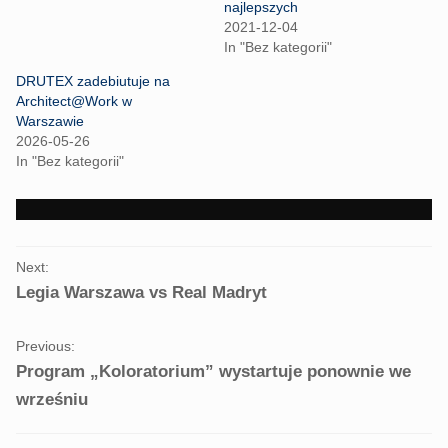
najlepszych
t
b
e
o
2021-12-04
r
o
In "Bez kategorii"
(
k
O
(
p
O
DRUTEX zadebiutuje na
e
p
Architect@Work w
n
e
s
n
Warszawie
i
s
n
i
2026-05-26
n
n
In "Bez kategorii"
e
n
w
e
w
w
i
w
n
i
d
n
o
d
PORTFOLIO
w
o
Next:
)
w
NAVIGATION
)
Legia Warszawa vs Real Madryt
Previous:
Program „Koloratorium” wystartuje ponownie we
wrześniu