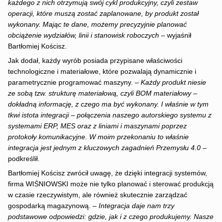
każdego z nich otrzymują swój cykl produkcyjny, czyli zestaw
operacji, które muszą zostać zaplanowane, by produkt został
wykonany. Mając te dane, możemy precyzyjnie planować
obciążenie wydziałów, linii i stanowisk roboczych
– wyjaśnił
Bartłomiej Kościsz.
Jak dodał, każdy wyrób posiada przypisane właściwości
technologiczne i materiałowe, które pozwalają dynamicznie i
parametrycznie programować maszyny. –
Każdy produkt niesie
ze sobą tzw. strukturę materiałową, czyli BOM materiałowy –
dokładną informację, z czego ma być wykonany. I właśnie w tym
tkwi istota integracji – połączenia naszego autorskiego systemu z
systemami ERP, MES oraz z liniami i maszynami poprzez
protokoły komunikacyjne. W moim przekonaniu to właśnie
integracja jest jednym z kluczowych zagadnień Przemysłu 4.0
–
podkreślił.
Bartłomiej Kościsz zwrócił uwagę, że dzięki integracji systemów,
firma WIŚNIOWSKI może nie tylko planować i sterować produkcją
w czasie rzeczywistym, ale również skutecznie zarządzać
gospodarką magazynową. –
Integracja daje nam trzy
podstawowe odpowiedzi: gdzie, jak i z czego produkujemy. Nasze