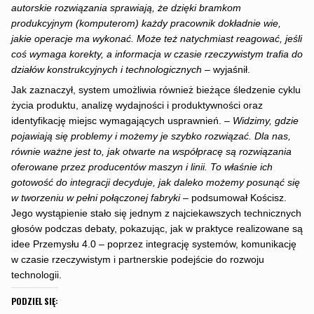
autorskie rozwiązania sprawiają, że dzięki bramkom
produkcyjnym (komputerom) każdy pracownik dokładnie wie,
jakie operacje ma wykonać. Może też natychmiast reagować, jeśli
coś wymaga korekty, a informacja w czasie rzeczywistym trafia do
działów konstrukcyjnych i technologicznych
– wyjaśnił.
Jak zaznaczył, system umożliwia również bieżące śledzenie cyklu
życia produktu, analizę wydajności i produktywności oraz
identyfikację miejsc wymagających usprawnień. –
Widzimy, gdzie
pojawiają się problemy i możemy je szybko rozwiązać. Dla nas,
równie ważne jest to, jak otwarte na współpracę są rozwiązania
oferowane przez producentów maszyn i linii. To właśnie ich
gotowość do integracji decyduje, jak daleko możemy posunąć się
w tworzeniu w pełni połączonej fabryki
– podsumował Kościsz.
Jego wystąpienie stało się jednym z najciekawszych technicznych
głosów podczas debaty, pokazując, jak w praktyce realizowane są
idee Przemysłu 4.0 – poprzez integrację systemów, komunikację
w czasie rzeczywistym i partnerskie podejście do rozwoju
technologii.
PODZIEL SIĘ: