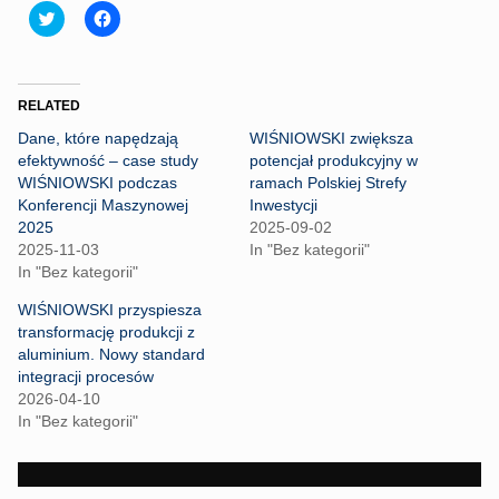
C
C
l
l
i
i
c
c
k
k
t
t
o
o
RELATED
s
s
h
h
Dane, które napędzają
WIŚNIOWSKI zwiększa
a
a
r
r
efektywność – case study
potencjał produkcyjny w
e
e
WIŚNIOWSKI podczas
ramach Polskiej Strefy
o
o
n
n
Konferencji Maszynowej
Inwestycji
T
F
2025
2025-09-02
w
a
i
c
2025-11-03
In "Bez kategorii"
t
e
In "Bez kategorii"
t
b
e
o
r
o
WIŚNIOWSKI przyspiesza
(
k
transformację produkcji z
O
(
p
O
aluminium. Nowy standard
e
p
integracji procesów
n
e
s
n
2026-04-10
i
s
n
i
In "Bez kategorii"
n
n
e
n
w
e
w
w
i
w