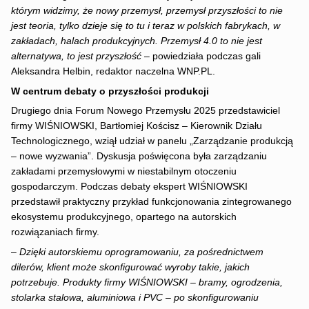
którym widzimy, że nowy przemysł, przemysł przyszłości to nie
jest teoria, tylko dzieje się to tu i teraz w polskich fabrykach, w
zakładach, halach produkcyjnych. Przemysł 4.0 to nie jest
alternatywa, to jest przyszłość
– powiedziała podczas gali
Aleksandra Helbin, redaktor naczelna WNP.PL.
W centrum debaty o przyszłości produkcji
Drugiego dnia Forum Nowego Przemysłu 2025 przedstawiciel
firmy WIŚNIOWSKI, Bartłomiej Kościsz – Kierownik Działu
Technologicznego, wziął udział w panelu „Zarządzanie produkcją
– nowe wyzwania”. Dyskusja poświęcona była zarządzaniu
zakładami przemysłowymi w niestabilnym otoczeniu
gospodarczym. Podczas debaty ekspert WIŚNIOWSKI
przedstawił praktyczny przykład funkcjonowania zintegrowanego
ekosystemu produkcyjnego, opartego na autorskich
rozwiązaniach firmy.
–
Dzięki autorskiemu oprogramowaniu, za pośrednictwem
dilerów, klient może skonfigurować wyroby takie, jakich
potrzebuje. Produkty firmy WIŚNIOWSKI – bramy, ogrodzenia,
stolarka stalowa, aluminiowa i PVC
–
po skonfigurowaniu