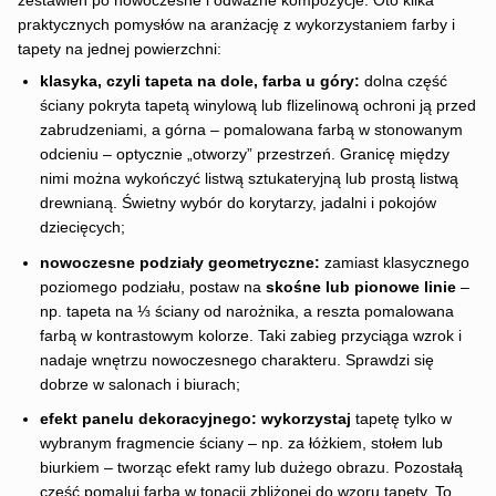
zestawień po nowoczesne i odważne kompozycje. Oto kilka
praktycznych pomysłów na aranżację z wykorzystaniem farby i
tapety na jednej powierzchni:
klasyka, czyli tapeta na dole, farba u góry:
dolna część
ściany pokryta tapetą winylową lub flizelinową ochroni ją przed
zabrudzeniami, a górna – pomalowana farbą w stonowanym
odcieniu – optycznie „otworzy” przestrzeń. Granicę między
nimi można wykończyć listwą sztukateryjną lub prostą listwą
drewnianą. Świetny wybór do korytarzy, jadalni i pokojów
dziecięcych;
nowoczesne podziały geometryczne:
zamiast klasycznego
poziomego podziału, postaw na
skośne lub pionowe linie
–
np. tapeta na ⅓ ściany od narożnika, a reszta pomalowana
farbą w kontrastowym kolorze. Taki zabieg przyciąga wzrok i
nadaje wnętrzu nowoczesnego charakteru. Sprawdzi się
dobrze w salonach i biurach;
efekt panelu dekoracyjnego: wykorzystaj
tapetę tylko w
wybranym fragmencie ściany – np. za łóżkiem, stołem lub
biurkiem – tworząc efekt ramy lub dużego obrazu. Pozostałą
część pomaluj farbą w tonacji zbliżonej do wzoru tapety. To