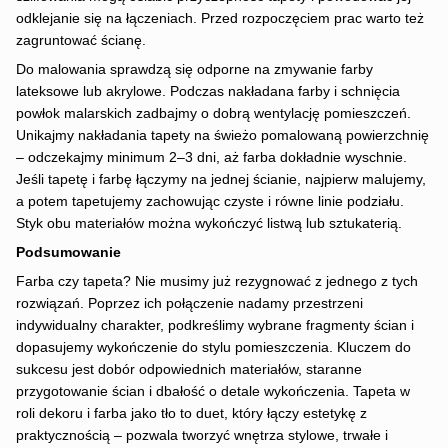
odklejanie się na łączeniach. Przed rozpoczęciem prac warto też
zagruntować ścianę.
Do malowania sprawdzą się odporne na zmywanie farby
lateksowe lub akrylowe. Podczas nakładana farby i schnięcia
powłok malarskich zadbajmy o dobrą wentylację pomieszczeń.
Unikajmy nakładania tapety na świeżo pomalowaną powierzchnię
– odczekajmy minimum 2–3 dni, aż farba dokładnie wyschnie.
Jeśli tapetę i farbę łączymy na jednej ścianie, najpierw malujemy,
a potem tapetujemy zachowując czyste i równe linie podziału.
Styk obu materiałów można wykończyć listwą lub sztukaterią.
Podsumowanie
Farba czy tapeta? Nie musimy już rezygnować z jednego z tych
rozwiązań. Poprzez ich połączenie nadamy przestrzeni
indywidualny charakter, podkreślimy wybrane fragmenty ścian i
dopasujemy wykończenie do stylu pomieszczenia. Kluczem do
sukcesu jest dobór odpowiednich materiałów, staranne
przygotowanie ścian i dbałość o detale wykończenia. Tapeta w
roli dekoru i farba jako tło to duet, który łączy estetykę z
praktycznością – pozwala tworzyć wnętrza stylowe, trwałe i