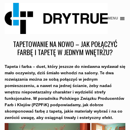
MENU
Skip
to
content
TAPETOWANIE NA NOWO – JAK POŁĄCZYĆ
FARBĘ I TAPETĘ W JEDNYM WNĘTRZU?
Tapeta i farba –
duet, który jeszcze do niedawna wydawał się
mało oczywisty, dziś śmiało wchodzi na salony. Te dwa
rozwiązania można ze sobą połączyć w jednym
pomieszczeniu, a nawet na jednej ścianie, żeby nadać
wnętrzu niepowtarzalny charakter i wydzielić strefy
funkcjonalne. W poradniku Polskiego Związku Producentów
Farb i Klejów (PZPFiK) podpowiadamy, jak dobrze
skomponować farbę z tapetą, jakie materiały wybrać i na co
zwrócić uwagę, aby osiągnąć trwały i estetyczny efekt.