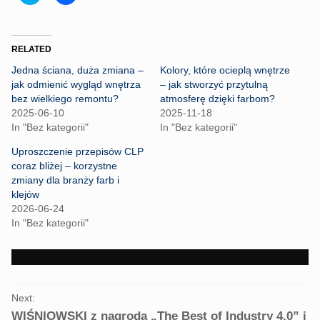
l
l
i
i
c
c
k
k
t
t
o
o
RELATED
s
s
h
h
Jedna ściana, duża zmiana –
Kolory, które ocieplą wnętrze
a
a
r
r
jak odmienić wygląd wnętrza
– jak stworzyć przytulną
e
e
bez wielkiego remontu?
atmosferę dzięki farbom?
o
o
n
n
2025-06-10
2025-11-18
T
F
In "Bez kategorii"
In "Bez kategorii"
w
a
i
c
t
e
Uproszczenie przepisów CLP
t
b
coraz bliżej – korzystne
e
o
r
o
zmiany dla branży farb i
(
k
klejów
O
(
p
O
2026-06-24
e
p
In "Bez kategorii"
n
e
s
n
i
s
n
i
n
n
e
n
w
e
PORTFOLIO
w
w
i
w
Next:
NAVIGATION
n
i
WIŚNIOWSKI z nagrodą „The Best of Industry 4.0” i
d
n