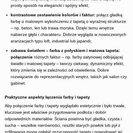
prosty sposób na elegancki i spójny efekt;
kontrastowe zestawienie kolorów i faktur:
połącz gładką
farbę o matowym wykończeniu z tapetą o wyraźnej strukturze
– np. beton, len lub trawa morska. Dzięki temu wnętrze
nabierze głębi i charakteru. Dobrze wygląda w nowoczesnych
aranżacjach typu loft, industrial lub japandi;
zabawa światłem – farba z połyskiem i matowa tapeta:
połączenie
różnych faktur – np. farby satynowej odbijającej
światło i matowej tapety – tworzy ciekawy, dynamiczny efekt,
który zmienia się w zależności od oświetlenia. Dobre
rozwiązanie do reprezentacyjnych wnętrz, takich jak salon czy
gabinet.
Praktyczne aspekty łączenia farby i tapety
Aby połączenie farby i tapety wyglądało estetycznie i było trwałe,
kluczowe jest właściwe przygotowanie podłoża i dobór
odpowiednich materiałów. Ściana powinna być gładka, czysta i
sucha – wszelkie nierówności, resztki starych powłok lub pył z
szlifowania mogą osłabić przyczepność tapety i powodować jej