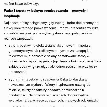
można łatwo odświeżyć.
Farba i tapeta w jednym pomieszczeniu – pomysły i
inspiracje
Najlepsze efekty osiągniemy, gdy tapetę i farbę dobierzemy do
funkcji konkretnego pomieszczenia. Poniżej prezentujemy kilka
sposobów na praktyczne wykorzystanie tego połączenia w
różnych wnętrzach:
salon:
postaw na efekt „ściany akcentowej” – tapeta z
geometrycznym lub roślinnym motywem za kanapą lub
telewizorem, a pozostałe ściany pomalowane farbą w
odcieniach z tej samej palety (np. beże, oliwki, szarości). Taki
zabieg doda wnętrzu głębi, ale jednocześnie nie przytłoczy
przestrzeni;
sypialnia:
tapeta w roli zagłówka łóżka to klasyka w
nowoczesnym wydaniu. Wzory inspirowane naturą lub
miękkie, tekstylne faktury dodadzą pomieszczeniu
przytulności. Na pozostałych ścianach dobrze będzie
wyglądać farba w nieco zgaszonych, matowych odcieniach;