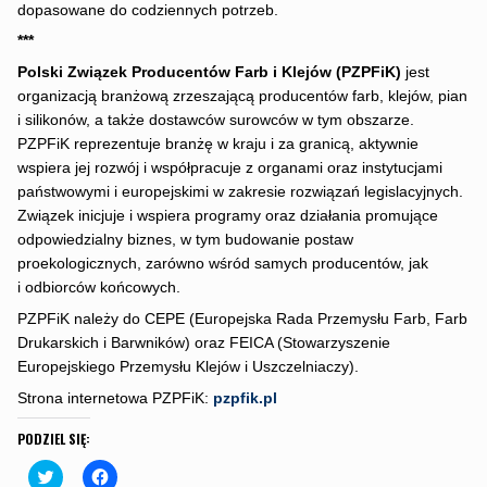
dopasowane do codziennych potrzeb.
***
Polski Związek Producentów Farb i Klejów (PZPFiK)
jest
organizacją branżową zrzeszającą producentów farb, klejów, pian
i silikonów, a także dostawców surowców w tym obszarze.
PZPFiK reprezentuje branżę w kraju i za granicą, aktywnie
wspiera jej rozwój i współpracuje z organami oraz instytucjami
państwowymi i europejskimi w zakresie rozwiązań legislacyjnych.
Związek inicjuje i wspiera programy oraz działania promujące
odpowiedzialny biznes, w tym budowanie postaw
proekologicznych, zarówno wśród samych producentów, jak
i odbiorców końcowych.
PZPFiK należy do CEPE (Europejska Rada Przemysłu Farb, Farb
Drukarskich i Barwników) oraz FEICA (Stowarzyszenie
Europejskiego Przemysłu Klejów i Uszczelniaczy).
Strona internetowa PZPFiK:
pzpfik.pl
PODZIEL SIĘ:
C
C