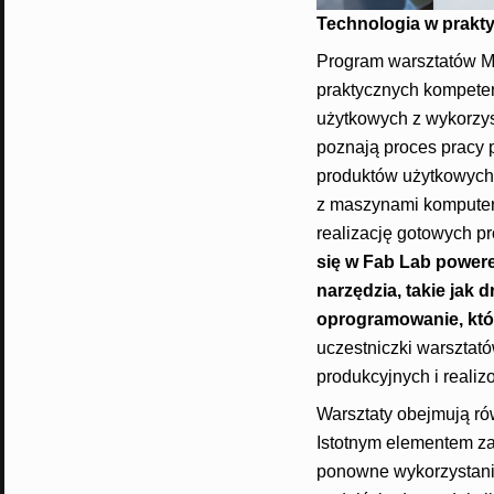
Technologia w prakt
Program warsztatów 
praktycznych kompete
użytkowych z wykorzys
poznają proces pracy 
produktów użytkowych
z maszynami komputer
realizację gotowych p
się
w Fab Lab power
narzędzia, takie jak 
oprogramowanie, któr
uczestniczki warsztat
produkcyjnych i reali
Warsztaty obejmują ró
Istotnym elementem za
ponowne wykorzystanie