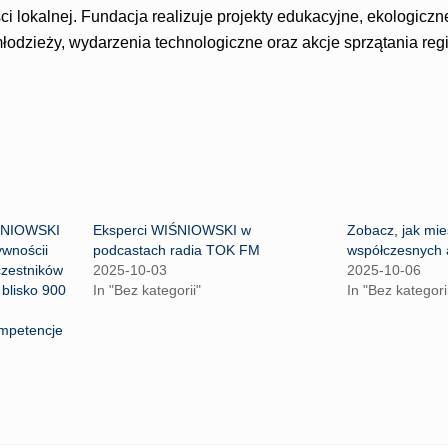
 lokalnej. Fundacja realizuje projekty edukacyjne, ekologiczn
 młodzieży, wydarzenia technologiczne oraz akcje sprzątania reg
ŚNIOWSKI
Eksperci WIŚNIOWSKI w
Zobacz, jak mie
wnościi
podcastach radia TOK FM
współczesnych
czestników
2025-10-03
2025-10-06
 blisko 900
In "Bez kategorii"
In "Bez kategori
ompetencje