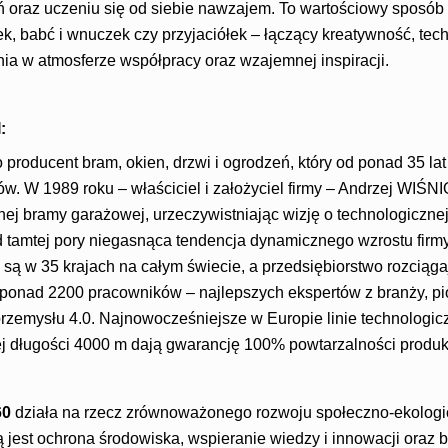
oraz uczeniu się od siebie nawzajem. To wartościowy sposób
k, babć i wnuczek czy przyjaciółek – łączący kreatywność, tec
ia w atmosferze współpracy oraz wzajemnej inspiracji.
:
o producent bram, okien, drzwi i ogrodzeń, który od ponad 35 la
ów. W 1989 roku – właściciel i założyciel firmy – Andrzej WIŚN
j bramy garażowej, urzeczywistniając wizję o technologicznej 
 tamtej pory niegasnąca tendencja dynamicznego wzrostu firmy 
są w 35 krajach na całym świecie, a przedsiębiorstwo rozciąga
 ponad 2200 pracowników – najlepszych ekspertów z branży, pi
przemysłu 4.0. Najnowocześniejsze w Europie linie technologic
 długości 4000 m dają gwarancję 100% powtarzalności produk
60
działa na rzecz zrównoważonego rozwoju społeczno-ekologi
 jest ochrona środowiska, wspieranie wiedzy i innowacji oraz b