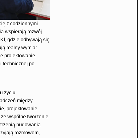
się z codziennymi
ia wspierają rozwój
I, gdzie odbywają się
ują realny wymiar.
e projektowanie,
i technicznej po
u życiu
iadczeń między
e, projektowanie
 że wspólne tworzenie
strzenią budowania
przyjają rozmowom,