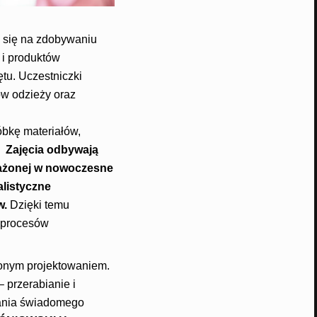
 się na zdobywaniu
i produktów
tu. Uczestniczki
ów odzieży oraz
bkę materiałów,
.
Zajęcia odbywają
osażonej w nowoczesne
alistyczne
w.
Dzięki temu
 procesów
żonym projektowaniem.
 przerabianie i
wania świadomego