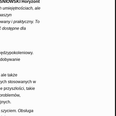
WIŚNIOWSKI Horyzont
h umiejętnościach, ale
maszyn
wany i praktyczny. To
ć dostępne dla
międzypokoleniowy.
 zdobywanie
 ale także
owych stosowanych w
przyszłości, takie
 problemów,
jnych.
z szyciem. Obsługa