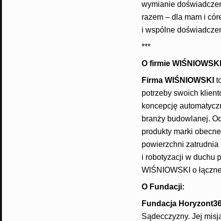
wymianie doświadczeń 
razem – dla mam i córe
i wspólne doświadczen
***
O firmie WIŚNIOWSKI
Firma WIŚNIOWSKI
t
potrzeby swoich klient
koncepcję automatyczne
branży budowlanej. Od
produkty marki obecne 
powierzchni zatrudnia
i robotyzacji w duchu 
WIŚNIOWSKI o łącznej
O Fundacji:
Fundacja Horyzont3
Sądecczyzny. Jej misją