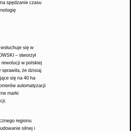
 na spędzanie czasu
hnologię
t wsłuchuje się w
IOWSKI – stworzył
rewolucji w polskiej
sprawiła, że dzisiaj
jące się na 40 ha
onierów automatyzacji
zne marki
cji.
cznego regionu
udowanie silnej i