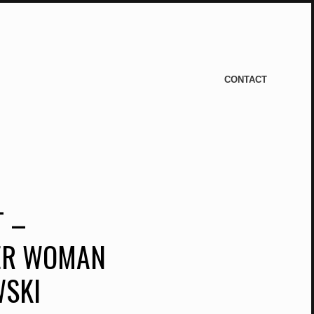
CONTACT
T –
ER WOMAN
WSKI