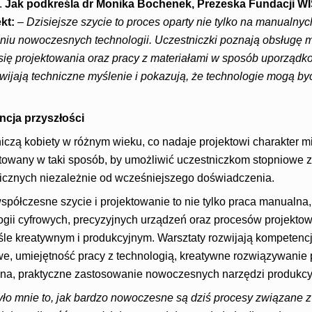
.
Jak podkreśla dr Monika Bochenek, Prezeska Fundacji 
ekt:
–
Dzisiejsze szycie to proces oparty nie tylko na manualnyc
niu nowoczesnych technologii. Uczestniczki poznają obsługę 
ię projektowania oraz pracy z materiałami w sposób uporządko
wijają techniczne myślenie i pokazują, że technologie mogą by
ncja przyszłości
iczą kobiety w różnym wieku, co nadaje projektowi charakter 
towany w taki sposób, by umożliwić uczestniczkom stopniowe
icznych niezależnie od wcześniejszego doświadczenia.
spółczesne szycie i projektowanie to nie tylko praca manualna,
ogii cyfrowych, precyzyjnych urządzeń oraz procesów projekt
 kreatywnym i produkcyjnym. Warsztaty rozwijają kompetencje 
owe, umiejętność pracy z technologią, kreatywne rozwiązywanie
na, praktyczne zastosowanie nowoczesnych narzędzi produkcy
yło mnie to, jak bardzo nowoczesne są dziś procesy związane 