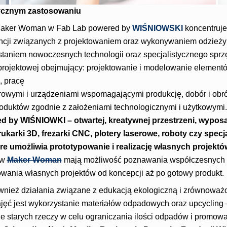
ycznym zastosowaniu
Maker Woman w Fab Lab powered by
WIŚNIOWSKI
koncentruje
ncji związanych z projektowaniem oraz wykonywaniem odzieży 
taniem nowoczesnych technologii oraz specjalistycznego sprzę
projektowej obejmujący: projektowanie i modelowanie element
, pracę
owymi i urządzeniami wspomagającymi produkcję, dobór i obró
roduktów zgodnie z założeniami technologicznymi i użytkowymi
ed by WIŚNIOWKI
– otwartej, kreatywnej przestrzeni, wyp
drukarki 3D, frezarki CNC, plotery laserowe, roboty czy specj
e umożliwia prototypowanie i realizację własnych projektó
ów
Maker Woman
mają możliwość poznawania współczesnych
zowania własnych projektów od koncepcji aż po gotowy produkt.
wnież działania związane z edukacją ekologiczną i zrównowa
jęć jest wykorzystanie materiałów odpadowych oraz upcycling –
 starych rzeczy w celu ograniczania ilości odpadów i promo