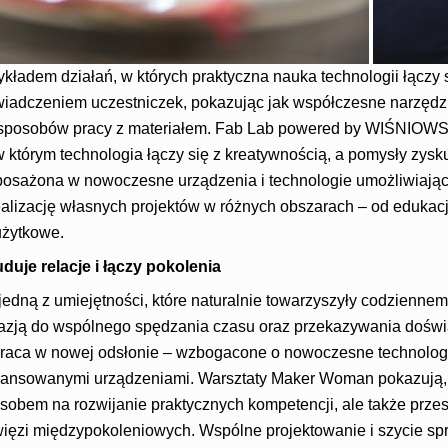
kładem działań, w których praktyczna nauka technologii łączy 
wiadczeniem uczestniczek, pokazując jak współczesne narzędz
 sposobów pracy z materiałem. Fab Lab powered by WIŚNIOWSK
 w którym technologia łączy się z kreatywnością, a pomysły zysk
posażona w nowoczesne urządzenia i technologie umożliwiając
ealizację własnych projektów w różnych obszarach – od edukacj
użytkowe.
duje relacje i łączy pokolenia
 jedną z umiejętności, które naturalnie towarzyszyły codziennem
okazją do wspólnego spędzania czasu oraz przekazywania dośw
raca w nowej odsłonie – wzbogacone o nowoczesne technologi
awansowanymi urządzeniami. Warsztaty Maker Woman pokazują,
osobem na rozwijanie praktycznych kompetencji, ale także prze
 więzi międzypokoleniowych. Wspólne projektowanie i szycie s