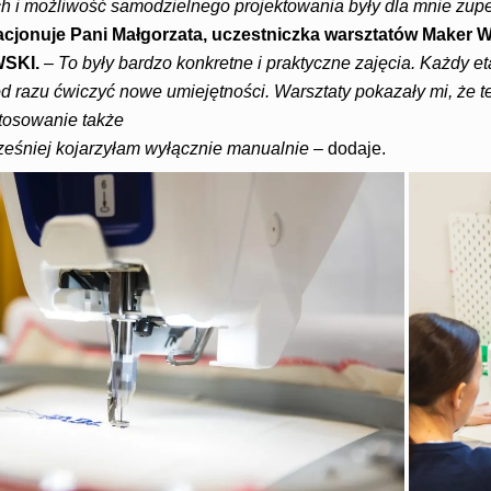
 i możliwość samodzielnego projektowania były dla mnie zup
acjonuje Pani Małgorzata, uczestniczka warsztatów Maker
SKI.
–
To były bardzo konkretne i praktyczne zajęcia. Każdy et
d razu ćwiczyć nowe umiejętności. Warsztaty pokazały mi, że 
tosowanie także
ześniej kojarzyłam wyłącznie manualnie
– dodaje.