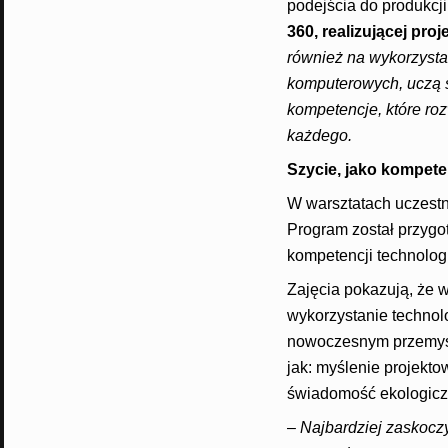
podejścia do produkcji
360, realizującej proj
również na wykorzysta
komputerowych, uczą s
kompetencje, które roz
każdego.
Szycie, jako kompete
W warsztatach uczestn
Program został przygo
kompetencji technolog
Zajęcia pokazują, że w
wykorzystanie technol
nowoczesnym przemyśle
jak: myślenie projekt
świadomość ekologicz
–
Najbardziej zaskocz