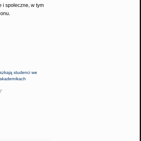
e i społeczne, w tym
ionu.
szkają studenci we
 akademikach
i"