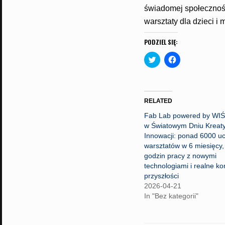
świadomej społeczności
warsztaty dla dzieci i
PODZIEL SIĘ:
C
C
l
l
i
i
c
c
k
k
t
t
o
o
RELATED
s
s
h
h
Fab Lab powered by WI
a
a
r
r
w Światowym Dniu Kreaty
e
e
Innowacji: ponad 6000 u
o
o
n
n
warsztatów w 6 miesięcy,
T
F
godzin pracy z nowymi
w
a
i
c
technologiami i realne k
t
e
t
b
przyszłości
e
o
2026-04-21
r
o
(
k
In "Bez kategorii"
O
(
p
O
e
p
n
e