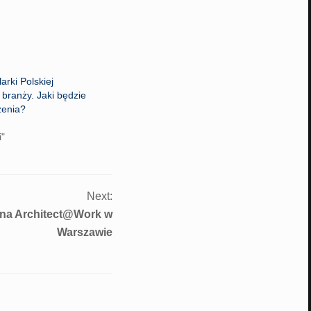
arki Polskiej
branży. Jaki będzie
zenia?
i"
Next:
na Architect@Work w
Warszawie