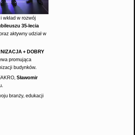
 i wkład w rozwój
ubileuszu 35-lecia
oraz aktywny udział w
RNIZACJA + DOBRY
tywa promująca
izacji budynków.
 FAKRO,
Sławomir
u.
oju branży, edukacji