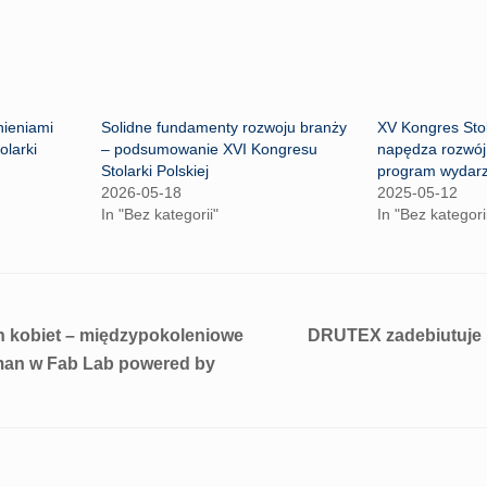
ieniami
Solidne fundamenty rozwoju branży
XV Kongres Stol
larki
– podsumowanie XVI Kongresu
napędza rozwój 
Stolarki Polskiej
program wydar
2026-05-18
2025-05-12
In "Bez kategorii"
In "Bez kategori
h kobiet – międzypokoleniowe
DRUTEX zadebiutuje 
man w Fab Lab powered by