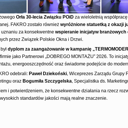
tiżowego
Orła 30-lecia Związku POiD
za wieloletnią współpracę
lanej. FAKRO zostało również
wyróżnione statuetką z okazji j
 uznaniu za konsekwentne
wspieranie inicjatyw branżowych
nych przez Związek Polskie Okna i Drzwi.
 był
dyplom za zaangażowanie w kampanię „TERMOMODE
 firmie jako Partnerowi „DOBREGO MONTAŻU” 2026. To inicja
ntażu, energooszczędność oraz świadome podejście do modern
KRO odebrali:
Paweł Dziekoński
, Wiceprezes Zarządu Grupy
etingu oraz
Bogumiła Szczygelska
, Specjalistka ds. Marketing
em i potwierdzeniem, że konsekwentne działania na rzecz rozw
wysokich standardów jakości mają realne znaczenie.