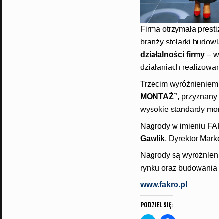
Firma otrzymała pres
branży stolarki budow
działalności firmy
– w
działaniach realizowa
Trzecim wyróżnieniem
MONTAŻ”
, przyznany
wysokie standardy mo
Nagrody w imieniu FA
Gawlik
, Dyrektor Mark
Nagrody są wyróżnieni
rynku oraz budowania 
www.fakro.pl
PODZIEL SIĘ: