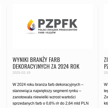
WYNIKI BRANŻY FARB
Z
DEKORACYJNYCH ZA 2024 ROK
P
U
2025-02-19
20
W 2024 roku branża farb dekoracyjnych –
W 
stanowiąca największy segment rynku –
te
zanotowała niewielki wzrost wartości
Zw
sprzedanych farb o 0,6% r/r do 2,64 mld PLN
kt