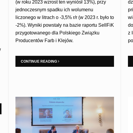
(w roku 2023 wzrost ten wyniósł 13%), przy
dz
jednoczesnym spadku ich wolumenu
pr
liczonego w litrach o -3,5% r/r (w 2023 r. było to
wi
-2%). Wyniki powstały na bazie raportu SellFiK
do
przygotowanego dla Polskiego Związku
z 
Producentów Farb i Klejów.
po
w
CONTINUE READING