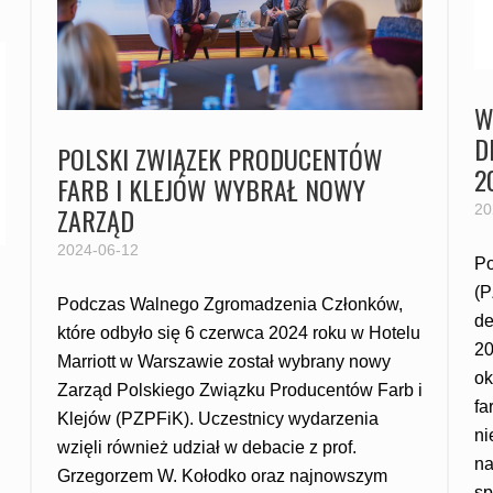
W
D
POLSKI ZWIĄZEK PRODUCENTÓW
2
FARB I KLEJÓW WYBRAŁ NOWY
20
ZARZĄD
2024-06-12
Po
(P
Podczas Walnego Zgromadzenia Członków,
de
które odbyło się 6 czerwca 2024 roku w Hotelu
20
Marriott w Warszawie został wybrany nowy
ok
Zarząd Polskiego Związku Producentów Farb i
fa
Klejów (PZPFiK). Uczestnicy wydarzenia
ni
wzięli również udział w debacie z prof.
na
Grzegorzem W. Kołodko oraz najnowszym
sp