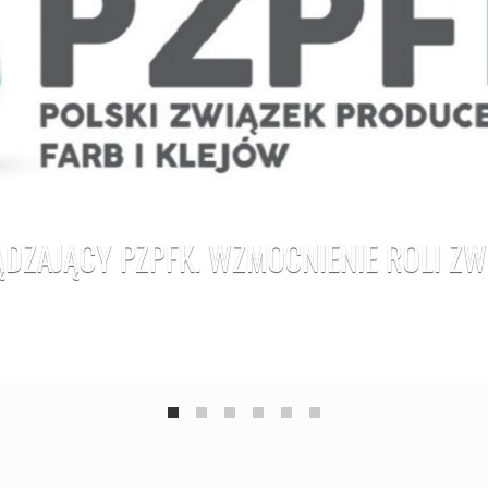
DZAJĄCY PZPFK. WZMOCNIENIE ROLI Z