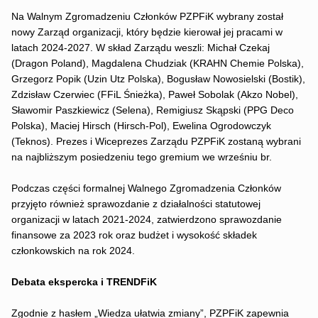
Na Walnym Zgromadzeniu Członków PZPFiK wybrany został
nowy Zarząd organizacji, który będzie kierował jej pracami w
latach 2024-2027. W skład Zarządu weszli: Michał Czekaj
(Dragon Poland), Magdalena Chudziak (KRAHN Chemie Polska),
Grzegorz Popik (Uzin Utz Polska), Bogusław Nowosielski (Bostik),
Zdzisław Czerwiec (FFiL Śnieżka), Paweł Sobolak (Akzo Nobel),
Sławomir Paszkiewicz (Selena), Remigiusz Skąpski (PPG Deco
Polska), Maciej Hirsch (Hirsch-Pol), Ewelina Ogrodowczyk
(Teknos). Prezes i Wiceprezes Zarządu PZPFiK zostaną wybrani
na najbliższym posiedzeniu tego gremium we wrześniu br.
Podczas części formalnej Walnego Zgromadzenia Członków
przyjęto również sprawozdanie z działalności statutowej
organizacji w latach 2021-2024, zatwierdzono sprawozdanie
finansowe za 2023 rok oraz budżet i wysokość składek
członkowskich na rok 2024.
Debata ekspercka i TRENDFiK
Zgodnie z hasłem „Wiedza ułatwia zmiany”, PZPFiK zapewnia