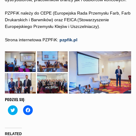
PZPFiK należy do CEPE (Europejska Rada Przemysłu Farb, Farb
Drukarskich i Barwników) oraz FEICA (Stowarzyszenie
Europejskiego Przemysłu Klejów i Uszczelniaczy).
Strona internetowa PZPFiK:
pzpfik.pl
PODZIEL SIĘ:
C
C
l
l
i
i
c
c
k
k
t
t
o
o
RELATED