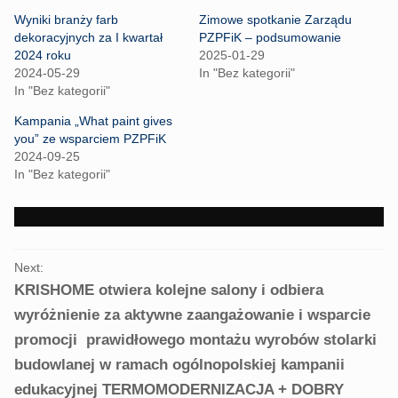
s
s
h
h
Wyniki branży farb
Zimowe spotkanie Zarządu
a
a
r
r
dekoracyjnych za I kwartał
PZPFiK – podsumowanie
e
e
2024 roku
2025-01-29
o
o
n
n
2024-05-29
In "Bez kategorii"
T
F
In "Bez kategorii"
w
a
i
c
t
e
Kampania „What paint gives
t
b
you” ze wsparciem PZPFiK
e
o
r
o
2024-09-25
(
k
In "Bez kategorii"
O
(
p
O
e
p
n
e
s
n
i
s
n
i
PORTFOLIO
n
n
e
n
Next:
NAVIGATION
w
e
KRISHOME otwiera kolejne salony i odbiera
w
w
i
w
wyróżnienie za aktywne zaangażowanie i wsparcie
n
i
d
n
o
d
promocji prawidłowego montażu wyrobów stolarki
w
o
)
w
budowlanej w ramach ogólnopolskiej kampanii
)
edukacyjnej TERMOMODERNIZACJA + DOBRY