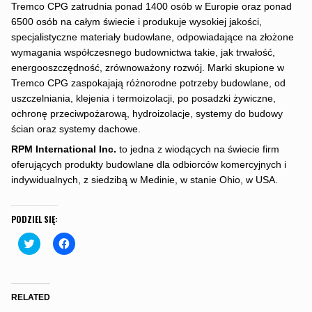
Tremco CPG zatrudnia ponad 1400 osób w Europie oraz ponad
6500 osób na całym świecie i produkuje wysokiej jakości,
specjalistyczne materiały budowlane, odpowiadające na złożone
wymagania współczesnego budownictwa takie, jak trwałość,
energooszczędność, zrównoważony rozwój. Marki skupione w
Tremco CPG zaspokajają różnorodne potrzeby budowlane, od
uszczelniania, klejenia i termoizolacji, po posadzki żywiczne,
ochronę przeciwpożarową, hydroizolacje, systemy do budowy
ścian oraz systemy dachowe.
RPM International Inc.
to jedna z wiodących na świecie firm
oferujących produkty budowlane dla odbiorców komercyjnych i
indywidualnych, z siedzibą w Medinie, w stanie Ohio, w USA.
PODZIEL SIĘ:
C
C
l
l
i
i
c
c
k
k
t
t
o
o
RELATED
s
s