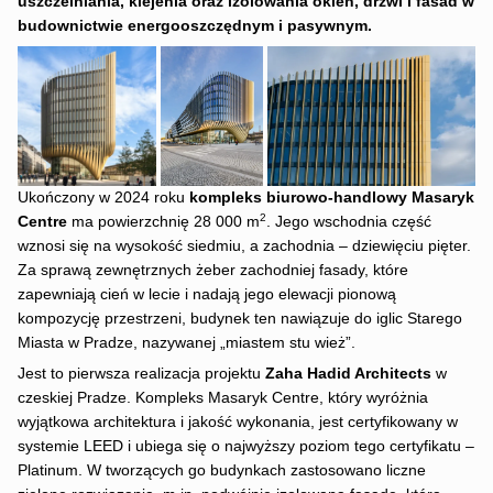
uszczelniania, klejenia oraz izolowania okien, drzwi i fasad w
budownictwie energooszczędnym i pasywnym.
Ukończony w 2024 roku
kompleks biurowo-handlowy Masaryk
2
Centre
ma powierzchnię 28 000 m
. Jego wschodnia część
wznosi się na wysokość siedmiu, a zachodnia – dziewięciu pięter.
Za sprawą zewnętrznych żeber zachodniej fasady, które
zapewniają cień w lecie i nadają jego elewacji pionową
kompozycję przestrzeni, budynek ten nawiązuje do iglic Starego
Miasta w Pradze, nazywanej „miastem stu wież”.
Jest to pierwsza realizacja projektu
Zaha Hadid Architects
w
czeskiej Pradze. Kompleks Masaryk Centre, który wyróżnia
wyjątkowa architektura i jakość wykonania, jest certyfikowany w
systemie LEED i ubiega się o najwyższy poziom tego certyfikatu –
Platinum. W tworzących go budynkach zastosowano liczne