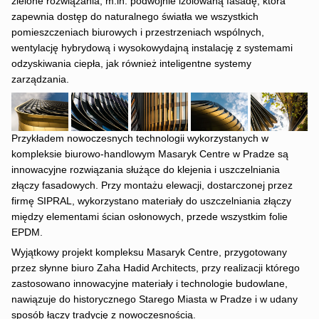
zielone rozwiązania, m.in. podwójnie izolowaną fasadę, która
zapewnia dostęp do naturalnego światła we wszystkich
pomieszczeniach biurowych i przestrzeniach wspólnych,
wentylację hybrydową i wysokowydajną instalację z systemami
odzyskiwania ciepła, jak również inteligentne systemy
zarządzania.
Przykładem nowoczesnych technologii wykorzystanych w
kompleksie biurowo-handlowym Masaryk Centre w Pradze są
innowacyjne rozwiązania służące do klejenia i uszczelniania
złączy fasadowych. Przy montażu elewacji, dostarczonej przez
firmę SIPRAL, wykorzystano materiały do uszczelniania złączy
między elementami ścian osłonowych, przede wszystkim folie
EPDM.
Wyjątkowy projekt kompleksu Masaryk Centre, przygotowany
przez słynne biuro Zaha Hadid Architects, przy realizacji którego
zastosowano innowacyjne materiały i technologie budowlane,
nawiązuje do historycznego Starego Miasta w Pradze i w udany
sposób łączy tradycję z nowoczesnością.