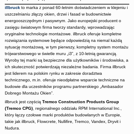
illbruck
to marka z ponad 60-letnim doświadczeniem w klejeniu i
uszczelnianiu złączy okien, drzwi i fasad w budownictwie
energooszczędnym i pasywnym. Jako europejski producent o
zasięgu światowym firma tworzy standardy, wprowadzając
oryginalne technologie montażowe. illbruck oferuje kompletne
rozwiązania systemowe będące odpowiedzią na niemal każdą
sytuację montażową, w tym pierwszy, kompletny system montażu
trójwarstwowego w świetle muru „i3”, z 10-letnią gwarancją.
Wyroby tej marki są bezpieczne dla użytkowników i środowiska, a
ich skuteczność potwierdzają niezależne badania. Firma illbruck
jest liderem na polskim rynku w zakresie doradztwa
technicznego, m.in. oferuje nieodpłatne wsparcie techniczne na
budowie dla uczestników programu partnerskiego „Ambasador
Dobrego Montażu Okien”.
illbruck jest częścią
Tremco Construction Products Group
(Tremco CPG)
, regionalnego oddziału RPM International Inc.,
który łączy czołowe marki produktów budowlanych w Europie,
takie jak illbruck, Flowcrete, Nullifire, Tremco, Vandex, Dryvit i
Nudura.