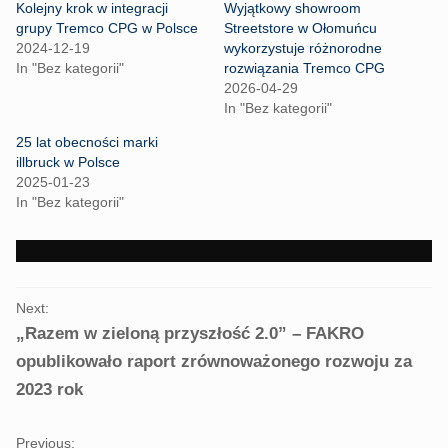
h
h
Kolejny krok w integracji
Wyjątkowy showroom
a
a
r
r
grupy Tremco CPG w Polsce
Streetstore w Ołomuńcu
e
e
2024-12-19
wykorzystuje różnorodne
o
o
n
n
In "Bez kategorii"
rozwiązania Tremco CPG
T
F
2026-04-29
w
a
i
c
In "Bez kategorii"
t
e
t
b
25 lat obecności marki
e
o
r
o
illbruck w Polsce
(
k
2025-01-23
O
(
p
O
In "Bez kategorii"
e
p
n
e
s
n
i
s
n
i
n
n
e
n
PORTFOLIO
w
e
Next:
w
w
NAVIGATION
i
w
„Razem w zieloną przyszłość 2.0” – FAKRO
n
i
d
n
opublikowało raport zrównoważonego rozwoju za
o
d
w
o
2023 rok
)
w
)
Previous: