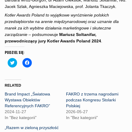
Barbara Mróz-Gorgoń, dr Adam Oleksiuk, Mariusz Soltanifar, red.
Jacek Szlak, Agnieszka Maciejowska, prof. Jolanta Tkaczyk.
Kotler Awards Poland to wyjątkowe wyróżnienie polskich
przedsiębiorstw na arenie międzynarodowej oraz uznanie dla
marek za ich wybitne działania marketingowe i skuteczne
zarządzanie
– podsumowuje
Mariusz Soltanifar,
przewodniczący jury Kotler Awards Poland 2024
.
PODZIEL SIĘ:
C
C
l
l
i
i
c
c
k
k
t
t
o
o
RELATED
s
s
h
h
Brand Impact „Światowa
FAKRO z trzema nagrodami
a
a
r
r
Wystawa Obiektów
podczas Kongresu Stolarki
e
e
Referencyjnych FAKRO”
Polskiej
o
o
n
n
2024-11-27
2026-05-27
T
F
In "Bez kategorii"
In "Bez kategorii"
w
a
i
c
t
e
„Razem w zieloną przyszłość
t
b