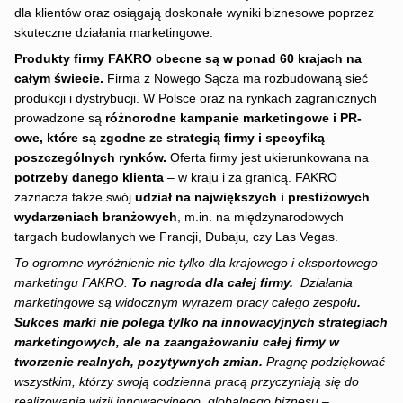
dla klientów oraz osiągają doskonałe wyniki biznesowe poprzez
skuteczne działania marketingowe.
Produkty firmy FAKRO obecne są w ponad 60 krajach na
całym świecie.
Firma z Nowego Sącza ma rozbudowaną sieć
produkcji i dystrybucji. W Polsce oraz na rynkach zagranicznych
prowadzone są
różnorodne kampanie marketingowe i PR-
owe, które są zgodne ze strategią firmy i specyfiką
poszczególnych rynków.
Oferta firmy jest ukierunkowana na
potrzeby danego klienta
– w kraju i za granicą. FAKRO
zaznacza także swój
udział na największych i prestiżowych
wydarzeniach branżowych
, m.in. na międzynarodowych
targach budowlanych we Francji, Dubaju, czy Las Vegas.
To ogromne wyróżnienie nie tylko dla krajowego i eksportowego
marketingu FAKRO.
To nagroda dla całej firmy.
Działania
marketingowe są widocznym wyrazem pracy całego zespołu
.
Sukces marki nie polega tylko na innowacyjnych strategiach
marketingowych, ale na zaangażowaniu całej firmy w
tworzenie realnych, pozytywnych zmian.
Pragnę podziękować
wszystkim, którzy swoją codzienna pracą przyczyniają się do
realizowania wizji innowacyjnego, globalnego biznesu
–