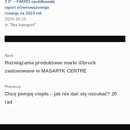
2.0” – FAKRO opublikowało
e
o
r
o
raport zrównoważonego
(
k
rozwoju za 2023 rok
O
(
p
O
2024-10-21
e
p
In "Bez kategorii"
n
e
s
n
i
s
n
i
n
n
e
n
w
e
PORTFOLIO
w
w
i
w
Next:
NAVIGATION
n
i
Rozwiązania produktowe marki illbruck
d
n
o
d
w
o
zastosowane w MASARYK CENTRE
)
w
)
Previous:
Chcę pompę ciepła – jak nie dać się oszukać? 20
rad