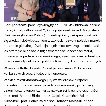
Galę poprzedził panel dyskusyjny na EFNI „Jak budować polskie
marki, które podbiją świat?”, który poprowadziła red. Magdalena
Krukowska (Forbes Poland). Przedsiębiorcy i eksperci podzielili
się wiedzą i doświadczeniem w zakresie rozwoju polskich marek
na arenie globalnej. Dyskusja objęła kluczowe zagadnienia, takie
jak strategie budowania międzynarodowej obecności marki,
innowacyjne podejścia do marketingu, wykorzystanie technologii
oraz przykłady sukcesów polskich firm na rynkach zagranicznych.
W ramach Kotler Awards Poland przewidziano 11 kategorii
konkursowych oraz 3 kategorie honorowe.
W skład międzynarodowego jury weszli czołowi eksperci
marketingu i zarządzania, przedstawiciele nauki, przodujący
dziennikarze ekonomiczni oraz najwyższej klasy profesjonaliści
m.in. prof. Andrzej Blikle, dr inż. Jacek Kotarbiński, Adam
Kurasiński, prof. Dominika Maison, Tomasz Marszałł, dr hab.