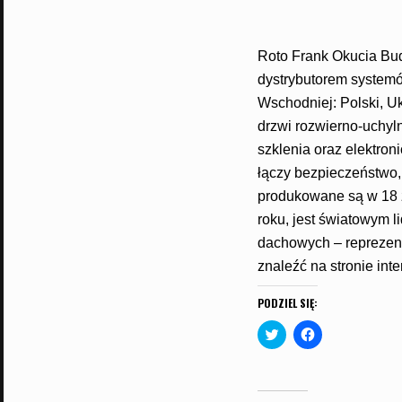
Roto Frank Okucia Bud
dystrybutorem systemó
Wschodniej: Polski, Ukr
drzwi rozwierno-uchyln
szklenia oraz elektro
łączy bezpieczeństwo,
produkowane są w 18 z
roku, jest światowym 
dachowych – reprezen
znaleźć na stronie int
PODZIEL SIĘ:
C
C
l
l
i
i
c
c
k
k
t
t
o
o