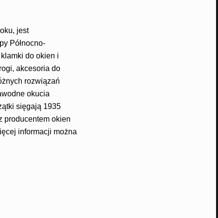
ku, jest
opy Północno-
 klamki do okien i
ogi, akcesoria do
różnych rozwiązań
zawodne okucia
ątki sięgają 1935
az producentem okien
ęcej informacji można