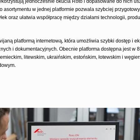
ykorzystują jednocześnie okucia Roto i dopasowane do nich us
 asortymentu w jednej platformie pozwala szybciej przygotow
ek oraz ułatwia współpracę między działami technologii, produkcj
wijaną platformą internetową, która umożliwia szybki dostęp i e
cznych i dokumentacyjnych. Obecnie platforma dostępna jest w 
iemieckim, litewskim, ukraińskim, estońskim, łotewskim i węgier
dowym.