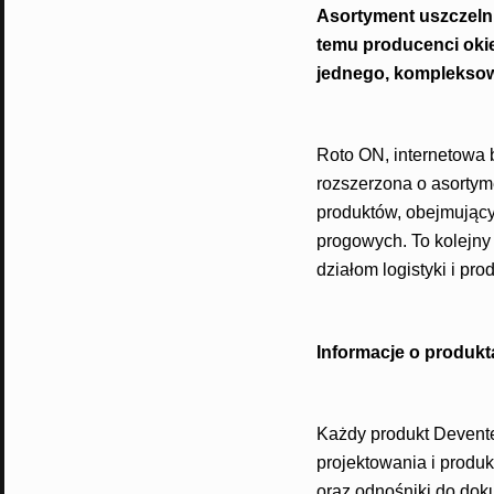
Asortyment uszczelni
temu producenci okie
jednego, kompleksowe
Roto ON, internetowa 
rozszerzona o asortym
produktów, obejmujący
progowych. To kolejny 
działom logistyki i prod
Informacje o produk
Każdy produkt Devente
projektowania i produk
oraz odnośniki do doku