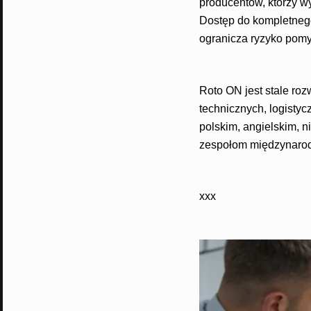
producentów, którzy w
Dostęp do kompletnego
ogranicza ryzyko pomył
Roto ON jest stale roz
technicznych, logisty
polskim, angielskim, n
zespołom międzynaro
xxx