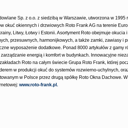
owlane Sp. z o.o. z siedzibą w Warszawie, utworzona w 1995 ro
w okuć okiennych i drzwiowych Roto Frank AG na terenie Eur
ainy, Litwy, Łotwy i Estonii. Asortyment Roto obejmuje okucia i
ych, przesuwnych, harmonijkowych, a także zamki, zawiasy i pr
niczne wyposażenie dodatkowe. Ponad 8000 artykułów z gamy 
 zarządzanie energią i komfort w budynkach. Innowacyjne nie
akładach Roto na całym świecie Grupa Roto Frank, której pocz
liderem w produkcji okuć do systemów rozwierno-uchylnych, or
towanym w Polsce przez drugą spółkę Roto Okna Dachowe. Wi
ernetowej:
www.roto-frank.pl.