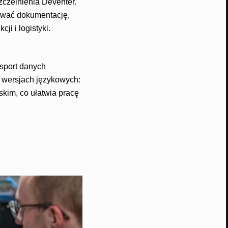
zczelnienia Deventer.
ywać dokumentację,
i i logistyki.
ksport danych
8 wersjach językowych:
skim, co ułatwia pracę