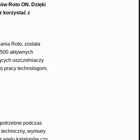
tów Roto ON. Dzięki
z korzystać z
ania Roto, została
o 500 aktywnych
ących uszczelniaczy
nej pracy technologom,
 potrzebne podczas
 techniczny, wymiary
z wielu katalogów czy