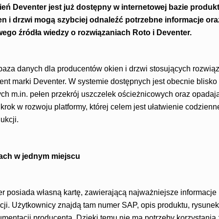
eń Deventer jest już dostępny w internetowej bazie produk
n i drzwi mogą szybciej odnaleźć potrzebne informacje ora
go źródła wiedzy o rozwiązaniach Roto i Deventer.
baza danych dla producentów okien i drzwi stosujących rozwiąz
ent marki Deventer. W systemie dostępnych jest obecnie blisk
ch m.in. pełen przekrój uszczelek ościeżnicowych oraz opadaj
krok w rozwoju platformy, której celem jest ułatwienie codzien
ukcji.
tach w jednym miejscu
r posiada własną kartę, zawierającą najważniejsze informacje
cji. Użytkownicy znajdą tam numer SAP, opis produktu, rysunek
mentacji producenta. Dzięki temu nie ma potrzeby korzystania 