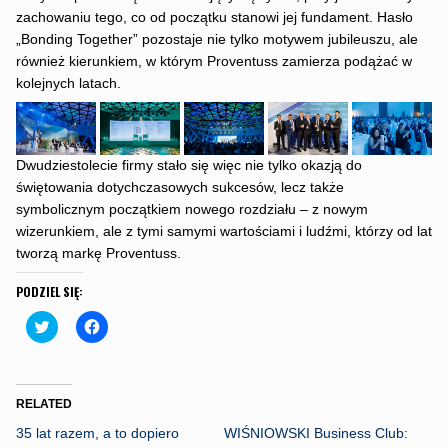
zachowaniu tego, co od początku stanowi jej fundament. Hasło
„Bonding Together” pozostaje nie tylko motywem jubileuszu, ale
również kierunkiem, w którym Proventuss zamierza podążać w
kolejnych latach.
Dwudziestolecie firmy stało się więc nie tylko okazją do
świętowania dotychczasowych sukcesów, lecz także
symbolicznym początkiem nowego rozdziału – z nowym
wizerunkiem, ale z tymi samymi wartościami i ludźmi, którzy od lat
tworzą markę Proventuss.
PODZIEL SIĘ:
C
C
l
l
i
i
c
c
k
k
t
t
o
o
RELATED
s
s
h
h
35 lat razem, a to dopiero
WIŚNIOWSKI Business Club:
a
a