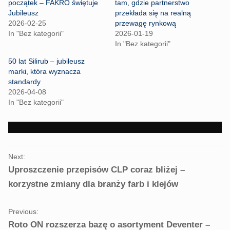
r
r
początek – FAKRO świętuje
tam, gdzie partnerstwo
e
e
Jubileusz
przekłada się na realną
o
o
n
n
2026-02-25
przewagę rynkową
T
F
In "Bez kategorii"
2026-01-19
w
a
i
c
In "Bez kategorii"
t
e
t
b
50 lat Silirub – jubileusz
e
o
r
o
marki, która wyznacza
(
k
standardy
O
(
p
O
2026-04-08
e
p
In "Bez kategorii"
n
e
s
n
i
s
n
i
n
n
e
n
w
e
PORTFOLIO
w
w
i
w
Next:
NAVIGATION
n
i
Uproszczenie przepisów CLP coraz bliżej –
d
n
o
d
w
o
korzystne zmiany dla branży farb i klejów
)
w
)
Previous:
Roto ON rozszerza bazę o asortyment Deventer –