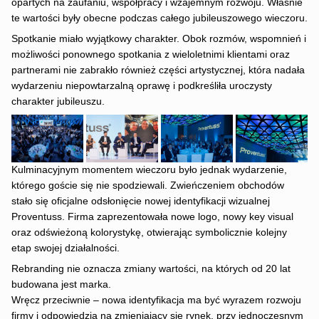
opartych na zaufaniu, współpracy i wzajemnym rozwoju. Właśnie
te wartości były obecne podczas całego jubileuszowego wieczoru.
Spotkanie miało wyjątkowy charakter. Obok rozmów, wspomnień i
możliwości ponownego spotkania z wieloletnimi klientami oraz
partnerami nie zabrakło również części artystycznej, która nadała
wydarzeniu niepowtarzalną oprawę i podkreśliła uroczysty
charakter jubileuszu.
Kulminacyjnym momentem wieczoru było jednak wydarzenie,
którego goście się nie spodziewali. Zwieńczeniem obchodów
stało się oficjalne odsłonięcie nowej identyfikacji wizualnej
Proventuss. Firma zaprezentowała nowe logo, nowy key visual
oraz odświeżoną kolorystykę, otwierając symbolicznie kolejny
etap swojej działalności.
Rebranding nie oznacza zmiany wartości, na których od 20 lat
budowana jest marka.
Wręcz przeciwnie – nowa identyfikacja ma być wyrazem rozwoju
firmy i odpowiedzią na zmieniający się rynek, przy jednoczesnym