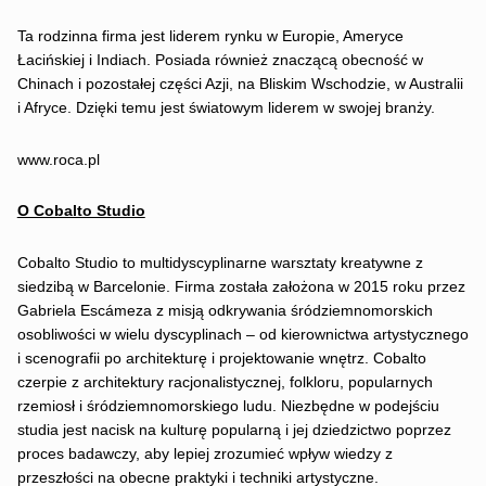
Ta rodzinna firma jest liderem rynku w Europie, Ameryce
Łacińskiej i Indiach. Posiada również znaczącą obecność w
Chinach i pozostałej części Azji, na Bliskim Wschodzie, w Australii
i Afryce. Dzięki temu jest światowym liderem w swojej branży.
www.roca.pl
O Cobalto Studio
Cobalto Studio to multidyscyplinarne warsztaty kreatywne z
siedzibą w Barcelonie. Firma została założona w 2015 roku przez
Gabriela Escámeza z misją odkrywania śródziemnomorskich
osobliwości w wielu dyscyplinach – od kierownictwa artystycznego
i scenografii po architekturę i projektowanie wnętrz. Cobalto
czerpie z architektury racjonalistycznej, folkloru, popularnych
rzemiosł i śródziemnomorskiego ludu. Niezbędne w podejściu
studia jest nacisk na kulturę popularną i jej dziedzictwo poprzez
proces badawczy, aby lepiej zrozumieć wpływ wiedzy z
przeszłości na obecne praktyki i techniki artystyczne.