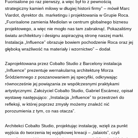
Fuorisalone po raz pierwszy, a więc był to z pewnością
strategiczny kamień milowy w długiej historii firmy” – mówił Marc
Viardot, dyrektor ds. marketingu i projektowania w Grupie Roca.
„Fuorisalone zamienia Mediolan w centrum globalnego biznesu
projektowego, a więc nie mogło nas tam zabraknąć. Pokazaliśmy
światu architektury i designu aspiracyjną stronę naszej marki.
Instalacja „Influence” obrazuje bowiem pochodzenie Roca oraz jej
głęboką wrażliwość na materiały i wzornictwo” – dodał.
Zaprojektowana przez Cobalto Studio z Barcelony instalacja
„Influence” prezentuje wernakularną architekturę Morza
Śródziemnego z poszanowaniem jej specyfiki, odkrywając
równocześnie jej powiązania ze współczesnymi praktykami
artystycznymi. Założyciel Cobalto Studio, Gabriel Escámez, opisał
wystawę następująco: „Instalacja „Influence” to przestrzeń do
refleksji, w której poprzez zmysły możemy znaleźć nić
porozumienia z tym, co nas otacza”.
Architekci Cobalto Studio, projektując instalację, wzięli za punkt
wyjścia do tworzenia tej wyjątkowej kreacji – „talaiots”, czyli