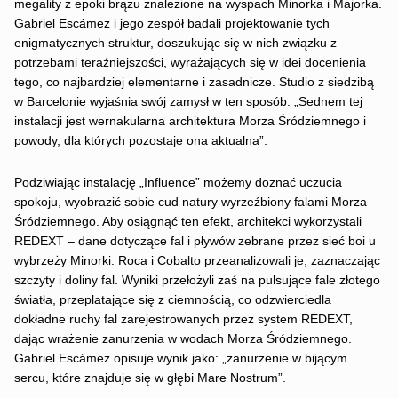
megality z epoki brązu znalezione na wyspach Minorka i Majorka.
Gabriel Escámez i jego zespół badali projektowanie tych
enigmatycznych struktur, doszukując się w nich związku z
potrzebami teraźniejszości, wyrażających się w idei docenienia
tego, co najbardziej elementarne i zasadnicze. Studio z siedzibą
w Barcelonie wyjaśnia swój zamysł w ten sposób: „Sednem tej
instalacji jest wernakularna architektura Morza Śródziemnego i
powody, dla których pozostaje ona aktualna”.
Podziwiając instalację „Influence” możemy doznać uczucia
spokoju, wyobrazić sobie cud natury wyrzeźbiony falami Morza
Śródziemnego. Aby osiągnąć ten efekt, architekci wykorzystali
REDEXT – dane dotyczące fal i pływów zebrane przez sieć boi u
wybrzeży Minorki. Roca i Cobalto przeanalizowali je, zaznaczając
szczyty i doliny fal. Wyniki przełożyli zaś na pulsujące fale złotego
światła, przeplatające się z ciemnością, co odzwierciedla
dokładne ruchy fal zarejestrowanych przez system REDEXT,
dając wrażenie zanurzenia w wodach Morza Śródziemnego.
Gabriel Escámez opisuje wynik jako: „zanurzenie w bijącym
sercu, które znajduje się w głębi Mare Nostrum”.