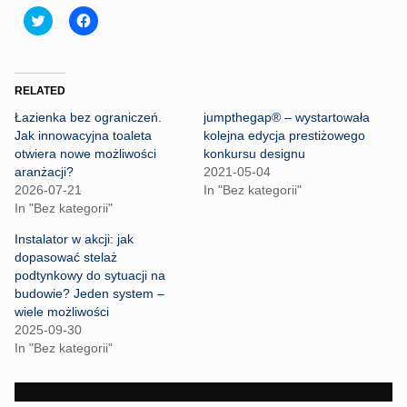
C
C
l
l
i
i
c
c
k
k
t
t
o
o
RELATED
s
s
h
h
Łazienka bez ograniczeń.
jumpthegap® – wystartowała
a
a
r
r
Jak innowacyjna toaleta
kolejna edycja prestiżowego
e
e
otwiera nowe możliwości
konkursu designu
o
o
n
n
aranżacji?
2021-05-04
T
F
2026-07-21
In "Bez kategorii"
w
a
i
c
In "Bez kategorii"
t
e
t
b
Instalator w akcji: jak
e
o
r
o
dopasować stelaż
(
k
podtynkowy do sytuacji na
O
(
p
O
budowie? Jeden system –
e
p
wiele możliwości
n
e
s
n
2025-09-30
i
s
n
i
In "Bez kategorii"
n
n
e
n
w
e
w
w