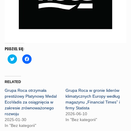
PODZIEL SIĘ:
C
C
l
l
i
i
c
c
k
k
t
t
o
o
RELATED
s
s
h
h
Grupa Roca otrzymała
Grupa Roca w gronie liderów
a
a
r
r
prestiżowy Platynowy Medal
klimatycznych Europy według
e
e
EcoVadis za osiągnięcia w
magazynu „Financial Times” i
o
o
n
n
zakresie zrównoważonego
firmy Statista
T
F
rozwoju
2026-06-10
w
a
i
c
2025-01-30
In "Bez kategorii"
t
e
In "Bez kategorii"
t
b
e
o