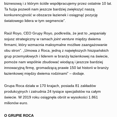
biznesową i z którym ściśle współpracujemy przez ostatnie 10 lat.
Ta fuzja pozwoli nam jeszcze bardziej zwiększyć naszą
konkurencyjność w obszarze łazienek i osiągnąć pozycję
światowego lidera w tym segmencie”.
Raúl Royo, CEO Grupy Royo, podkreśla, że jest to „wspaniały
sojusz strategiczny w ramach
joint venture
między dwiema
firmami, który wzmacnia maksymalne możliwe zaangażowanie
obu stron”. „Umowa z Roca, jedną z największych hiszpańskich
grup przemysłowych i liderem w branży łazienkowej na świecie,
pomoże nam wspólnie zbudować wiodącą i jeszcze bardziej
innowacyjną firmę, gromadzącą prawie 150 lat historii w branży
łazienkowej między dwiema rodzinami” – dodaje.
Grupa Roca działa w 170 krajach, posiada 81 zakładów
produkcyjnych i zatrudnia 24 tysiące specjalistów na całym
świecie. W 2019 roku osiągnęła obrót w wysokości 1.861
milionów euro.
O GRUPIE ROCA