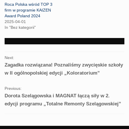
r
o
Roca Polska wśród TOP 3
(
k
firm w programie KAIZEN
O
(
p
O
Award Poland 2024
e
p
2025-04-01
n
e
s
n
In "Bez kategorii"
i
s
n
i
n
n
e
n
w
e
w
w
i
w
PORTFOLIO
n
i
Next:
d
n
NAVIGATION
o
d
Zagadka rozwiązana! Poznaliśmy zwycięskie szkoły
w
o
)
w
w II ogólnopolskiej edycji „Koloratorium”
)
Previous:
Dorota Szelągowska i MAGNAT łączą siły w 2.
edycji programu „Totalne Remonty Szelągowskiej”