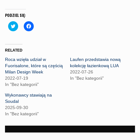
PODZIEL SIĘ:
C
C
l
l
i
i
c
c
k
k
t
t
o
o
RELATED
s
s
h
h
Roca wzięła udział w
Laufen przedstawia nową
a
a
r
r
Fuorisalone, które są częścią
kolekcję łazienkową LUA
e
e
Milan Design Week
2022-07-26
o
o
n
n
2022-07-19
In "Bez kategorii"
T
F
In "Bez kategorii"
w
a
i
c
t
e
Wykonawcy stawiają na
t
b
Soudal
e
o
r
o
2025-09-30
(
k
In "Bez kategorii"
O
(
p
O
e
p
n
e
s
n
i
s
n
i