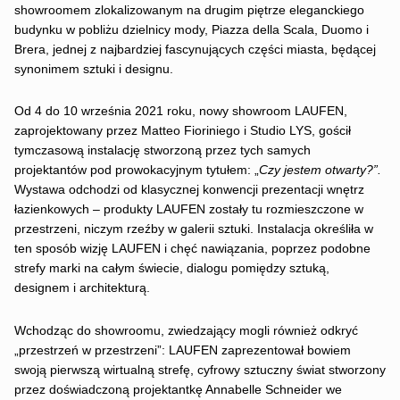
showroomem zlokalizowanym na drugim piętrze eleganckiego
budynku w pobliżu dzielnicy mody, Piazza della Scala, Duomo i
Brera, jednej z najbardziej fascynujących części miasta, będącej
synonimem sztuki i designu.
Od 4 do 10 września 2021 roku, nowy showroom LAUFEN,
zaprojektowany przez Matteo Fioriniego i Studio LYS, gościł
tymczasową instalację stworzoną przez tych samych
projektantów pod prowokacyjnym tytułem: „
Czy jestem otwarty?”.
Wystawa odchodzi od klasycznej konwencji prezentacji wnętrz
łazienkowych – produkty LAUFEN zostały tu rozmieszczone w
przestrzeni, niczym rzeźby w galerii sztuki. Instalacja określiła w
ten sposób wizję LAUFEN i chęć nawiązania, poprzez podobne
strefy marki na całym świecie, dialogu pomiędzy sztuką,
designem i architekturą.
Wchodząc do showroomu, zwiedzający mogli również odkryć
„przestrzeń w przestrzeni”: LAUFEN zaprezentował bowiem
swoją pierwszą wirtualną strefę, cyfrowy sztuczny świat stworzony
przez doświadczoną projektantkę Annabelle Schneider we