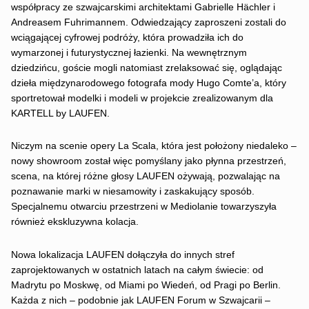
współpracy ze szwajcarskimi architektami Gabrielle Hächler i
Andreasem Fuhrimannem. Odwiedzający zaproszeni zostali do
wciągającej cyfrowej podróży, która prowadziła ich do
wymarzonej i futurystycznej łazienki. Na wewnętrznym
dziedzińcu, goście mogli natomiast zrelaksować się, oglądając
dzieła międzynarodowego fotografa mody Hugo Comte’a, który
sportretował modelki i modeli w projekcie zrealizowanym dla
KARTELL by LAUFEN.
Niczym na scenie opery La Scala, która jest położony niedaleko –
nowy showroom został więc pomyślany jako płynna przestrzeń,
scena, na której różne głosy LAUFEN ożywają, pozwalając na
poznawanie marki w niesamowity i zaskakujący sposób.
Specjalnemu otwarciu przestrzeni w Mediolanie towarzyszyła
również ekskluzywna kolacja.
Nowa lokalizacja LAUFEN dołączyła do innych stref
zaprojektowanych w ostatnich latach na całym świecie: od
Madrytu po Moskwę, od Miami po Wiedeń, od Pragi po Berlin.
Każda z nich – podobnie jak LAUFEN Forum w Szwajcarii –