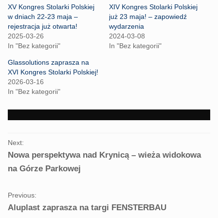
h
h
XV Kongres Stolarki Polskiej
XIV Kongres Stolarki Polskiej
a
a
r
r
w dniach 22-23 maja –
już 23 maja! – zapowiedź
e
e
rejestracja już otwarta!
wydarzenia
o
o
n
n
2025-03-26
2024-03-08
T
F
In "Bez kategorii"
In "Bez kategorii"
w
a
i
c
t
e
Glassolutions zaprasza na
t
b
XVI Kongres Stolarki Polskiej!
e
o
r
o
2026-03-16
(
k
In "Bez kategorii"
O
(
p
O
e
p
n
e
s
n
i
s
n
i
PORTFOLIO
n
n
e
n
Next:
NAVIGATION
w
e
Nowa perspektywa nad Krynicą – wieża widokowa
w
w
i
w
na Górze Parkowej
n
i
d
n
o
d
w
o
)
w
Previous:
)
Aluplast zaprasza na targi FENSTERBAU