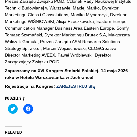
Prezes Zarządu Związku POiD, Członek Rady Naukowej Instytutu
Techniki Budowlanej w Warszawie, Maciej Mańko, Dyrektor
Marketingu Glass i Glassolutions, Monika Młynarczyk, Dyrektor
Marketingu WIŚNIOWSKI, Alicja Rzeczkowska, Eastern Europe
Communication Manager Business Area Eastern Europe, Somfy,
Tomasz Szymański, Dyrektor Marketingu Drutex S.A, Małgorzata
Walczak-Gomuła, Prezes Zarządu ASM Research Solutions
Strategy Sp. z o.o., Marcin Wojciechowski, CEO&Creative
Director Marketing AVEEX, Paweł Wróblewski, Dyrektor
Zarządzający Związku POiD.
Zapraszamy na XVI Kongres Stolarki Polskiej: 14 maja 2026
roku w Hotelu Warszawianka w Jachrance!
Rejestracja na Kongres:
ZAREJESTRUJ SIĘ
PODZIEL SIĘ:
C
C
l
l
i
i
c
c
k
k
t
t
o
o
RELATED
s
s