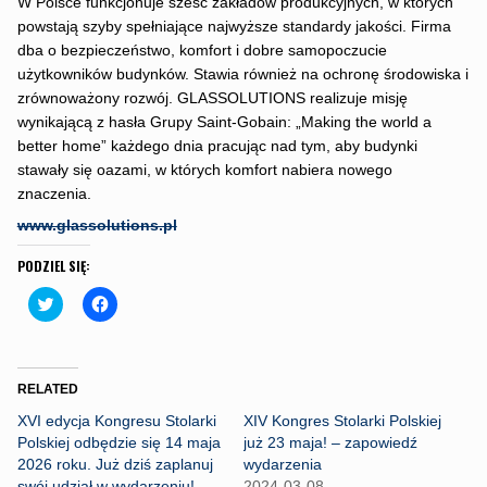
W Polsce funkcjonuje sześć zakładów produkcyjnych, w których
powstają szyby spełniające najwyższe standardy jakości. Firma
dba o bezpieczeństwo, komfort i dobre samopoczucie
użytkowników budynków. Stawia również na ochronę środowiska i
zrównoważony rozwój. GLASSOLUTIONS realizuje misję
wynikającą z hasła Grupy Saint-Gobain: „Making the world a
better home” każdego dnia pracując nad tym, aby budynki
stawały się oazami, w których komfort nabiera nowego
znaczenia.
www.glassolutions.pl
PODZIEL SIĘ:
C
C
l
l
i
i
c
c
k
k
t
t
o
o
RELATED
s
s
h
h
XVI edycja Kongresu Stolarki
XIV Kongres Stolarki Polskiej
a
a
r
r
Polskiej odbędzie się 14 maja
już 23 maja! – zapowiedź
e
e
2026 roku. Już dziś zaplanuj
wydarzenia
o
o
n
n
swój udział w wydarzeniu!
2024-03-08