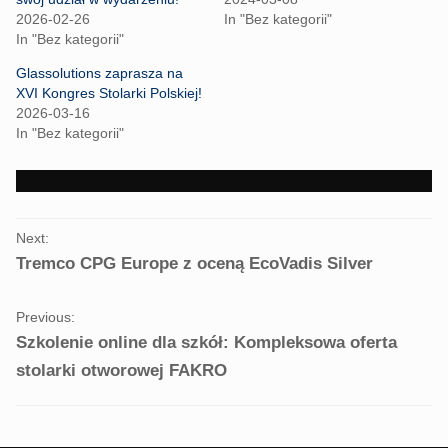
T
F
2026-02-26
In "Bez kategorii"
w
a
i
c
In "Bez kategorii"
t
e
t
b
Glassolutions zaprasza na
e
o
r
o
XVI Kongres Stolarki Polskiej!
(
k
2026-03-16
O
(
p
O
In "Bez kategorii"
e
p
n
e
s
n
i
s
n
i
n
n
e
n
PORTFOLIO
w
e
Next:
w
w
NAVIGATION
i
w
Tremco CPG Europe z oceną EcoVadis Silver
n
i
d
n
o
d
w
o
Previous:
)
w
)
Szkolenie online dla szkół: Kompleksowa oferta
stolarki otworowej FAKRO