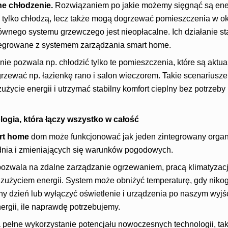
e chłodzenie.
Rozwiązaniem po jakie możemy sięgnąć są en
ie tylko chłodzą, lecz także mogą dogrzewać pomieszczenia w o
wnego systemu grzewczego jest nieopłacalne. Ich działanie sta
tegrowane z systemem zarządzania smart home.
ie pozwala np. chłodzić tylko te pomieszczenia, które są aktua
rzewać np. łazienkę rano i salon wieczorem. Takie scenariusze 
życie energii i utrzymać stabilny komfort cieplny bez potrzeb
ogia, która łączy wszystko w całość
rt home
dom może funkcjonować jak jeden zintegrowany orga
dnia i zmieniających się warunków pogodowych.
wala na zdalne zarządzanie ogrzewaniem, pracą klimatyzacji,
 zużyciem energii. System może obniżyć temperaturę, gdy niko
y dzień lub wyłączyć oświetlenie i urządzenia po naszym wyjśc
ergii, ile naprawdę potrzebujemy.
pełne wykorzystanie potencjału nowoczesnych technologii, tak