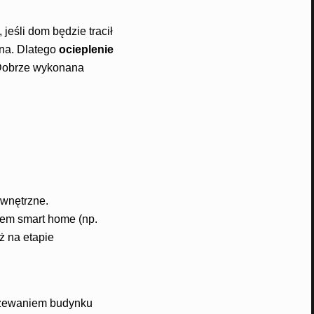
eśli dom będzie tracił
kna. Dlatego
ocieplenie
Dobrze wykonana
ewnętrzne.
mem smart home (np.
ż na etapie
grzewaniem budynku