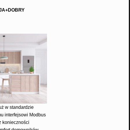
ACJA+DOBRY
uż w standardzie
u interfejsowi Modbus
z konieczności
omfort domowników.