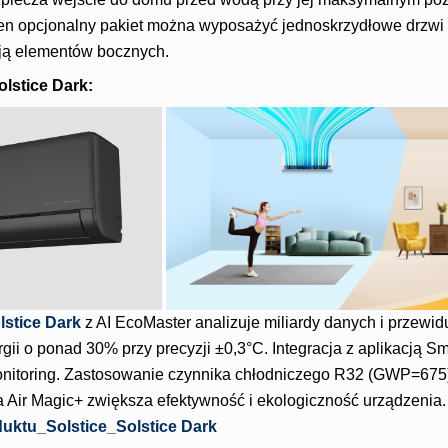
en opcjonalny pakiet można wyposażyć jednoskrzydłowe drzwi 
ają elementów bocznych.
olstice Dark:
lstice Dark
z AI EcoMaster analizuje miliardy danych i przewid
gii o ponad 30% przy precyzji ±0,3°C. Integracja z aplikacją 
onitoring. Zastosowanie czynnika chłodniczego R32 (GWP=675) 
a Air Magic+ zwiększa efektywność i ekologiczność urządzenia. 
uktu_Solstice_Solstice Dark