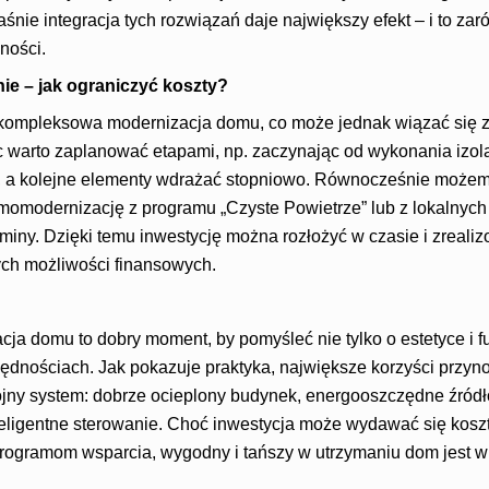
łaśnie integracja tych rozwiązań daje największy efekt – i to 
ności.
e – jak ograniczyć koszty?
 kompleksowa modernizacja domu, co może jednak wiązać się z
c warto zaplanować etapami, np. zaczynając od wykonania izolac
, a kolejne elementy wdrażać stopniowo. Równocześnie możem
momodernizację z programu „Czyste Powietrze” lub z lokalnyc
iny. Dzięki temu inwestycję można rozłożyć w czasie i zreali
ch możliwości finansowych.
a domu to dobry moment, by pomyśleć nie tylko o estetyce i fu
ędnościach. Jak pokazuje praktyka, największe korzyści przyno
jny system: dobrze ocieplony budynek, energooszczędne źródło 
teligentne sterowanie. Choć inwestycja może wydawać się koszto
rogramom wsparcia, wygodny i tańszy w utrzymaniu dom jest w 