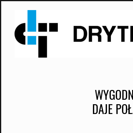
Skip
to
content
WYGODNY
DAJE POŁ