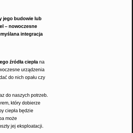
y jego budowie lub
el
– nowoczesne
emyślana integracja
ego źródła ciepła
na
woczesne urządzenia
dać do nich opału czy
az do naszych potrzeb.
rem, który dobierze
y ciepła będzie
mpa może
zty jej eksploatacji.