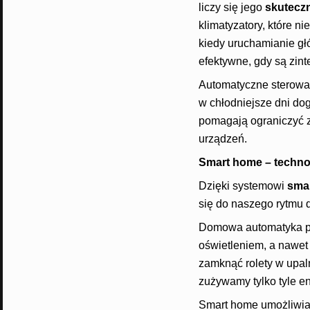
liczy się jego
skuteczn
klimatyzatory, które n
kiedy uruchamianie głó
efektywne, gdy są zin
Automatyczne sterowan
w chłodniejsze dni dog
pomagają ograniczyć zu
urządzeń.
Smart home – technol
Dzięki systemowi
sma
się do naszego rytmu 
Domowa automatyka poz
oświetleniem, a nawet
zamknąć rolety w upaln
zużywamy tylko tyle en
Smart home umożliwia 