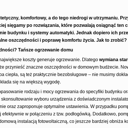
yczny, komfortowy, a do tego niedrogi w utrzymaniu. Prz
iej sięgamy po rozwiązania, które pozwalają osiągnąć ten c
enie budynku i
systemy automatyki. Jednak dopiero ich prz
lne oszczędności i poprawę komfortu życia. Jak to zrobić?
ędności? Tańsze ogrzewanie domu
ajwiększe koszty generuje ogrzewanie. Dlatego
wymiana star
oże przynieść znaczne oszczędności w domowym budżecie. No
pa ciepła, są też praktycznie bezobsługowe – nie musimy dokła
zekłada się na większą wygodę.
opasowanie rodzaju i mocy ogrzewania do specyfiki budynku or
t skonsultowanie wyboru urządzenia z doświadczonym instalato
ie oraz zaproponuje optymalne ustawienia. W przypadku pomp
ej efektywnie w połączeniu z tzw. podłogówką. Dodatkowo, po
mową instalacją fotowoltaiczną, co jeszcze bardziej obniża kos