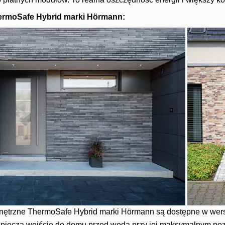
ermoSafe Hybrid marki Hörmann:
ętrzne ThermoSafe Hybrid marki Hörmann są dostępne w wersj
ezpiecza wejście do domu przed wodą przy jej maksymalnym p