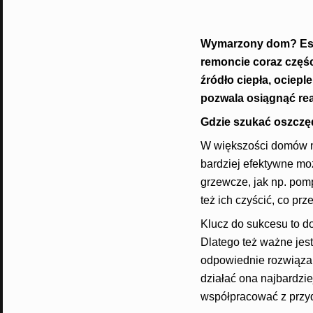
Wymarzony dom? Estet
remoncie coraz częśc
źródło ciepła, ociepl
pozwala osiągnąć rea
Gdzie szukać oszcz
W większości domów n
bardziej efektywne m
grzewcze, jak np. pom
też ich czyścić, co pr
Klucz do sukcesu to d
Dlatego też ważne jes
odpowiednie rozwiązan
działać ona najbardzi
współpracować z przydo