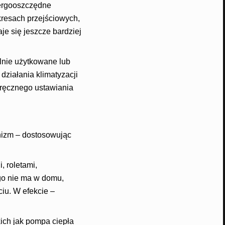
ergooszczędne
kresach przejściowych,
je się jeszcze bardziej
lnie użytkowane lub
działania klimatyzacji
y ręcznego ustawiania
nizm – dostosowując
 roletami,
go nie ma w domu,
iu. W efekcie –
ich jak pompa ciepła