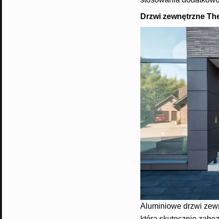
Drzwi zewnętrzne Th
Aluminiowe drzwi zewn
która skutecznie zab