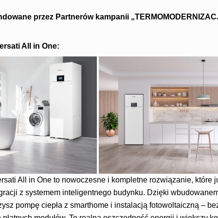
endowane przez Partnerów kampanii „TERMOMODERNIZ
sati All in One:
ati All in One to nowoczesne i kompletne rozwiązanie, które j
egracji z systemem inteligentnego budynku. Dzięki wbudowanem
sz pompę ciepła z smarthome i instalacją fotowoltaiczną – be
płatnych modułów. To realna oszczędność energii i większy k