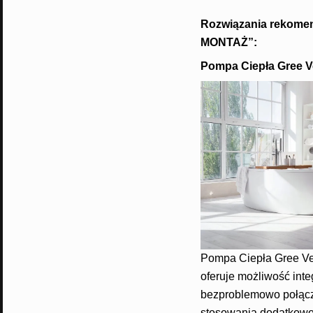
***
Rozwiązania rekom
MONTAŻ”:
Pompa Ciepła Gree Ver
Pompa Ciepła Gree Vers
oferuje możliwość int
bezproblemowo połączy
stosowania dodatkowo 