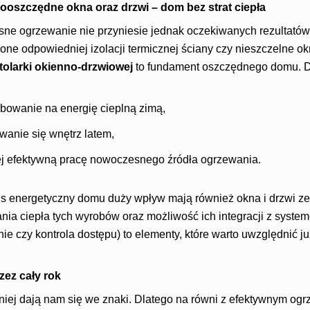
gooszczędne okna oraz drzwi – dom bez strat ciepła
e ogrzewanie nie przyniesie jednak oczekiwanych rezultatów, j
one odpowiedniej izolacji termicznej ściany czy nieszczelne o
olarki okienno-drzwiowej
to fundament oszczędnego domu. 
bowanie na energię cieplną zimą,
wanie się wnętrz latem,
ej efektywną pracę nowoczesnego źródła ogrzewania.
ans energetyczny domu duży wpływ mają również okna i drzwi z
nia ciepła tych wyrobów oraz możliwość ich integracji z syste
 czy kontrola dostępu) to elementy, które warto uwzględnić ju
zez cały rok
niej dają nam się we znaki. Dlatego na równi z efektywnym o