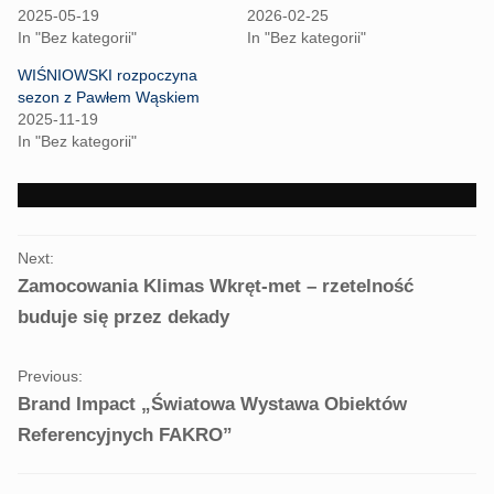
T
F
2025-05-19
2026-02-25
w
a
i
c
In "Bez kategorii"
In "Bez kategorii"
t
e
t
b
WIŚNIOWSKI rozpoczyna
e
o
r
o
sezon z Pawłem Wąskiem
(
k
2025-11-19
O
(
p
O
In "Bez kategorii"
e
p
n
e
s
n
i
s
n
i
n
n
e
n
PORTFOLIO
w
e
Next:
w
w
NAVIGATION
i
w
Zamocowania Klimas Wkręt-met – rzetelność
n
i
d
n
buduje się przez dekady
o
d
w
o
)
w
)
Previous:
Brand Impact „Światowa Wystawa Obiektów
Referencyjnych FAKRO”