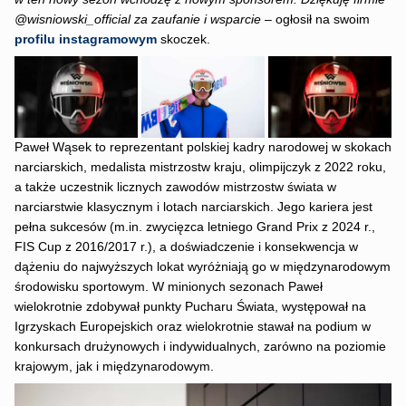
@wisniowski_official za zaufanie i wsparcie
– ogłosił na swoim
profilu instagramowym
skoczek.
Paweł Wąsek to reprezentant polskiej kadry narodowej w skokach
narciarskich, medalista mistrzostw kraju, olimpijczyk z 2022 roku,
a także uczestnik licznych zawodów mistrzostw świata w
narciarstwie klasycznym i lotach narciarskich. Jego kariera jest
pełna sukcesów (m.in. zwycięzca letniego Grand Prix z 2024 r.,
FIS Cup z 2016/2017 r.), a doświadczenie i konsekwencja w
dążeniu do najwyższych lokat wyróżniają go w międzynarodowym
środowisku sportowym. W minionych sezonach Paweł
wielokrotnie zdobywał punkty Pucharu Świata, występował na
Igrzyskach Europejskich oraz wielokrotnie stawał na podium w
konkursach drużynowych i indywidualnych, zarówno na poziomie
krajowym, jak i międzynarodowym.