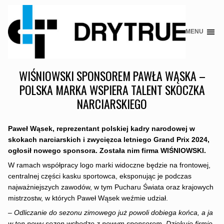
MENU
Skip
to
content
WIŚNIOWSKI SPONSOREM PAWŁA WĄSKA –
POLSKA MARKA WSPIERA TALENT SKOCZKA
NARCIARSKIEGO
Paweł Wąsek, reprezentant polskiej kadry narodowej w
skokach narciarskich i zwycięzca letniego Grand Prix 2024,
ogłosił nowego sponsora. Została nim firma WIŚNIOWSKI.
W ramach współpracy logo marki widoczne będzie na frontowej,
centralnej części kasku sportowca, eksponując je podczas
najważniejszych zawodów, w tym Pucharu Świata oraz krajowych
mistrzostw, w których Paweł Wąsek weźmie udział.
– Odliczanie do sezonu zimowego już powoli dobiega końca, a ja
w ten nowy sezon wchodzę z nowym sponsorem. Dziękuję firmie