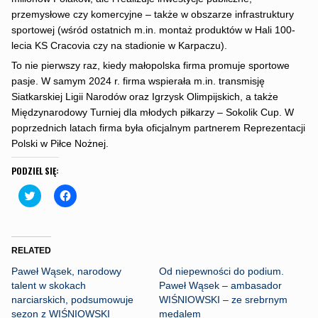
przemysłowe czy komercyjne – także w obszarze infrastruktury
sportowej (wśród ostatnich m.in. montaż produktów w Hali 100-
lecia KS Cracovia czy na stadionie w Karpaczu).
To nie pierwszy raz, kiedy małopolska firma promuje sportowe
pasje. W samym 2024 r. firma wspierała m.in. transmisję
Siatkarskiej Ligii Narodów oraz Igrzysk Olimpijskich, a także
Międzynarodowy Turniej dla młodych piłkarzy – Sokolik Cup. W
poprzednich latach firma była oficjalnym partnerem Reprezentacji
Polski w Piłce Nożnej.
PODZIEL SIĘ:
C
C
l
l
i
i
c
c
k
k
t
t
o
o
RELATED
s
s
h
h
Paweł Wąsek, narodowy
Od niepewności do podium.
a
a
r
r
talent w skokach
Paweł Wąsek – ambasador
e
e
narciarskich, podsumowuje
WIŚNIOWSKI – ze srebrnym
o
o
n
n
sezon z WIŚNIOWSKI
medalem