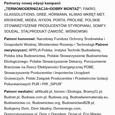
Partnerzy nowej edycji kampanii
„TERMOMODERNIZACJA+DOBRY MONTAŻ”:
FAKRO,
GLASSOLUTIONS, GREE, HÖRMANN, KLIMAS WKRĘT-MET,
KRISHOME, MIDEA, NYXON, PORTA, PROLINE, POLSKIE
STOWARZYSZENIE PRODUCENTÓW STYROPIANU, SOMFY,
SOUDAL, STALPRODUKT-ZAMOŚĆ, WIŚNIOWSKI
Patroni honorowi:
Narodowy Fundusz Ochrony Środowiska i
Gospodarki Wodnej, Ministerstwo Rozwoju i Technologii
Patroni
merytoryczni:
APPLiA Polska, Instytut Techniki Budowlanej,
Polska Izba Budownictwa, Polskie Stowarzyszenie Budownictwa
Ekologicznego, Polskie Stowarzyszenie Dekarzy, Porozumienie
Branżowe na Rzecz Efektywności Energetycznej POBE,
Stowarzyszenie Producentów i Importerów Urządzeń
Grzewczych, Polski Związek Producentów i Przetwórców Izolacji
Poliuretanowych PUR i PIR „SIPUR”
Patroni medialni:
all4build.pl, biznes i Ekologia, Bramy21.pl,
Budnet.pl, Budowa.com.pl, Budowa.org, Budowlanematerialy.eu,
Budownictwo.co, Budownictwo.org, BudownictwoB2B.pl,
Budujemy Dom, Dom Idealny, Domenergo.com,
Domszytynamiare.pl, Dom z Ogrodem, Drzwi.pl, Eco Miasto,