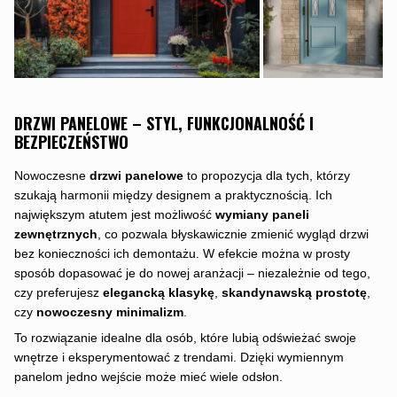
DRZWI PANELOWE – STYL, FUNKCJONALNOŚĆ I
BEZPIECZEŃSTWO
Nowoczesne
drzwi panelowe
to propozycja dla tych, którzy
szukają harmonii między designem a praktycznością. Ich
największym atutem jest możliwość
wymiany paneli
zewnętrznych
, co pozwala błyskawicznie zmienić wygląd drzwi
bez konieczności ich demontażu. W efekcie można w prosty
sposób dopasować je do nowej aranżacji – niezależnie od tego,
czy preferujesz
elegancką klasykę
,
skandynawską prostotę
,
czy
nowoczesny minimalizm
.
To rozwiązanie idealne dla osób, które lubią odświeżać swoje
wnętrze i eksperymentować z trendami. Dzięki wymiennym
panelom jedno wejście może mieć wiele odsłon.