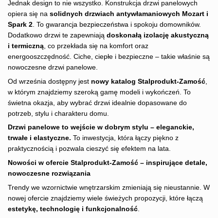
Jednak design to nie wszystko. Konstrukcja drzwi panelowych
opiera się na
solidnych drzwiach antywłamaniowych Mozart i
Spark 2
. To gwarancja bezpieczeństwa i spokoju domowników.
Dodatkowo drzwi te zapewniają
doskonałą izolację akustyczną
i termiczną
, co przekłada się na komfort oraz
energooszczędność. Ciche, ciepłe i bezpieczne – takie właśnie są
nowoczesne drzwi panelowe.
Od września dostępny jest
nowy katalog Stalprodukt-Zamość
,
w którym znajdziemy szeroką gamę modeli i wykończeń. To
świetna okazja, aby wybrać drzwi idealnie dopasowane do
potrzeb, stylu i charakteru domu.
Drzwi panelowe to wejście w dobrym stylu – eleganckie,
trwałe i elastyczne.
To inwestycja, która łączy piękno z
praktycznością i pozwala cieszyć się efektem na lata.
Nowości w ofercie Stalprodukt-Zamość – inspirujące detale,
nowoczesne rozwiązania
Trendy we wzornictwie wnętrzarskim zmieniają się nieustannie. W
nowej ofercie znajdziemy wiele świeżych propozycji, które łączą
estetykę, technologię i funkcjonalność
.