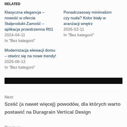
o
o
RELATED
s
s
h
h
Klasyczna elegancja –
Ponadczasowy minimalizm
a
a
r
r
nowość w ofercie
czy nuda? Kolor biały w
e
e
Stalprodukt-Zamość –
aranżacji wnętrz
o
o
n
n
aplikacja przestrzenna R01
2026-02-11
T
F
2024-04-11
In "Bez kategorii"
w
a
i
c
In "Bez kategorii"
t
e
t
b
Modernizacja elewacji domu
e
o
r
o
– otwórz się na nowe trendy!
(
k
2026-06-12
O
(
p
O
In "Bez kategorii"
e
p
n
e
s
n
i
s
n
i
n
n
e
n
PORTFOLIO
w
e
Next:
w
w
NAVIGATION
i
w
Sześć (a nawet więcej) powodów, dla których warto
n
i
d
n
postawić na Duragrain Vertical Design
o
d
w
o
)
w
)