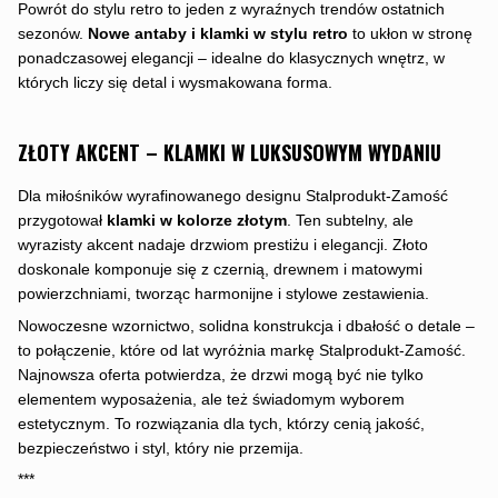
Powrót do stylu retro to jeden z wyraźnych trendów ostatnich
sezonów.
Nowe antaby i klamki w stylu retro
to ukłon w stronę
ponadczasowej elegancji – idealne do klasycznych wnętrz, w
których liczy się detal i wysmakowana forma.
ZŁOTY AKCENT – KLAMKI W LUKSUSOWYM WYDANIU
Dla miłośników wyrafinowanego designu Stalprodukt-Zamość
przygotował
klamki w kolorze złotym
. Ten subtelny, ale
wyrazisty akcent nadaje drzwiom prestiżu i elegancji. Złoto
doskonale komponuje się z czernią, drewnem i matowymi
powierzchniami, tworząc harmonijne i stylowe zestawienia.
Nowoczesne wzornictwo, solidna konstrukcja i dbałość o detale –
to połączenie, które od lat wyróżnia markę Stalprodukt-Zamość.
Najnowsza oferta potwierdza, że drzwi mogą być nie tylko
elementem wyposażenia, ale też świadomym wyborem
estetycznym. To rozwiązania dla tych, którzy cenią jakość,
bezpieczeństwo i styl, który nie przemija.
***