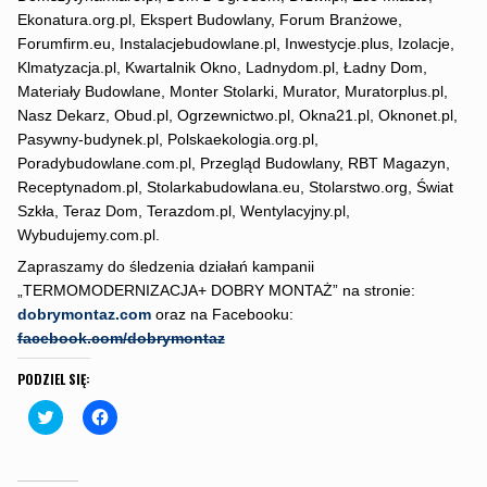
Ekonatura.org.pl, Ekspert Budowlany, Forum Branżowe,
Forumfirm.eu, Instalacjebudowlane.pl, Inwestycje.plus, Izolacje,
Klmatyzacja.pl, Kwartalnik Okno, Ladnydom.pl, Ładny Dom,
Materiały Budowlane, Monter Stolarki, Murator, Muratorplus.pl,
Nasz Dekarz, Obud.pl, Ogrzewnictwo.pl, Okna21.pl, Oknonet.pl,
Pasywny-budynek.pl, Polskaekologia.org.pl,
Poradybudowlane.com.pl, Przegląd Budowlany, RBT Magazyn,
Receptynadom.pl, Stolarkabudowlana.eu, Stolarstwo.org, Świat
Szkła, Teraz Dom, Terazdom.pl, Wentylacyjny.pl,
Wybudujemy.com.pl.
Zapraszamy do śledzenia działań kampanii
„TERMOMODERNIZACJA+ DOBRY MONTAŻ” na stronie:
dobrymontaz.com
oraz na Facebooku:
facebook.com/dobrymontaz
PODZIEL SIĘ:
C
C
l
l
i
i
c
c
k
k
t
t