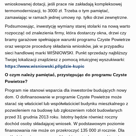
wnioskowanej dotacji, jeśli prace nie zakładają kompleksowej
termomodernizacji, to 3000 zł. Trzeba o tym pamiętać,
zamawiając w ramach jednej umowy np. tylko drzwi zewnętrzne.
Podsumowując, inwestycję wymiany starej stolarki na nową warto
rozpocząć od znalezienia firmy, która dostarczy okna, drzwi czy
bramy garażowe spełniające warunki programu Czyste Powietrze
oraz wesprze procedurę składania wniosków, jak w przypadku
sieci handlowej marki WIŚNIOWSKI. Punkt sprzedaży najbliższy
Twojej lokalizacji znajdziesz z pomocą intuicyjnej wyszukiwarki:
https://www.wisniowski.pl/gdzie-kupic
O czym należy pamiętać, przystępując do programu Czyste
Powietrze?
Program nie stanowi wsparcia dla inwestorów budujących nowy
dom. O dofinansowanie w programie Czyste Powietrze może
starać się właściciel lub współwłaściciel budynku mieszkalnego z
pozwoleniem na budowę lub zgłoszeniem robót budowlanych
przed 31 grudnia 2013 roku. Istotny będzie również roczny
dochód osoby składającej wniosek. W podstawowym poziomie
finansowania nie może on przekroczyć 135 000 zł rocznie. Dla