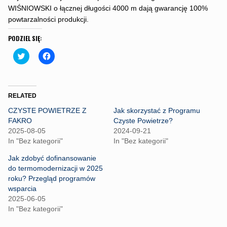
WIŚNIOWSKI o łącznej długości 4000 m dają gwarancję 100%
powtarzalności produkcji.
PODZIEL SIĘ:
C
C
l
l
i
i
c
c
k
k
t
t
o
o
RELATED
s
s
h
h
CZYSTE POWIETRZE Z
Jak skorzystać z Programu
a
a
r
r
FAKRO
Czyste Powietrze?
e
e
2025-08-05
2024-09-21
o
o
n
n
In "Bez kategorii"
In "Bez kategorii"
T
F
w
a
Jak zdobyć dofinansowanie
i
c
t
e
do termomodernizacji w 2025
t
b
roku? Przegląd programów
e
o
r
o
wsparcia
(
k
2025-06-05
O
(
p
O
In "Bez kategorii"
e
p
n
e
s
n