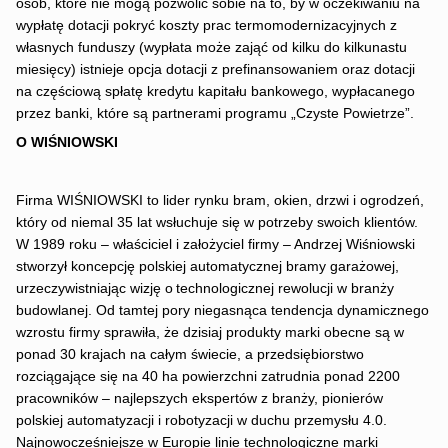
osób, które nie mogą pozwolić sobie na to, by w oczekiwaniu na
wypłatę dotacji pokryć koszty prac termomodernizacyjnych z
własnych funduszy (wypłata może zająć od kilku do kilkunastu
miesięcy) istnieje opcja dotacji z prefinansowaniem oraz dotacji
na częściową spłatę kredytu kapitału bankowego, wypłacanego
przez banki, które są partnerami programu „Czyste Powietrze”.
O WIŚNIOWSKI
Firma WIŚNIOWSKI to lider rynku bram, okien, drzwi i ogrodzeń,
który od niemal 35 lat wsłuchuje się w potrzeby swoich klientów.
W 1989 roku – właściciel i założyciel firmy – Andrzej Wiśniowski
stworzył koncepcję polskiej automatycznej bramy garażowej,
urzeczywistniając wizję o technologicznej rewolucji w branży
budowlanej. Od tamtej pory niegasnąca tendencja dynamicznego
wzrostu firmy sprawiła, że dzisiaj produkty marki obecne są w
ponad 30 krajach na całym świecie, a przedsiębiorstwo
rozciągające się na 40 ha powierzchni zatrudnia ponad 2200
pracowników – najlepszych ekspertów z branży, pionierów
polskiej automatyzacji i robotyzacji w duchu przemysłu 4.0.
Najnowocześniejsze w Europie linie technologiczne marki