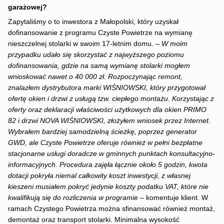
garażowej?
Zapytaliśmy o to inwestora z Małopolski, który uzyskał
dofinansowanie z programu Czyste Powietrze na wymianę
nieszczelnej stolarki w swoim 17-letnim domu. –
W moim
przypadku udało się skorzystać z najwyższego poziomu
dofinansowania, gdzie na samą wymianę stolarki mogłem
wnioskować nawet o 40 000 zł. Rozpoczynając remont,
znalazłem dystrybutora marki WIŚNIOWSKI, który przygotował
ofertę okien i drzwi z usługą tzw. ciepłego montażu. Korzystając z
oferty oraz deklaracji właściwości użytkowych dla okien PRIMO
82 i drzwi NOVA WIŚNIOWSKI, złożyłem wniosek przez Internet.
Wybrałem bardziej samodzielną ścieżkę, poprzez generator
GWD, ale Czyste Powietrze oferuje również w pełni bezpłatne
stacjonarne usługi doradcze w gminnych punktach konsultacyjno-
informacyjnych. Procedura zajęła łącznie około 5 godzin, kwota
dotacji pokryła niemal całkowity koszt inwestycji, z własnej
kieszeni musiałem pokryć jedynie koszty podatku VAT, które nie
kwalifikują się do rozliczenia w programie
– komentuje klient. W
ramach Czystego Powietrza można sfinansować również montaż,
demontaż oraz transport stolarki. Minimalna wysokość