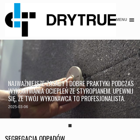
MENU
Skip
to
content
NAJWAŻNIEJSZE ZASADY I DOBRE PRAKTYKI PODCZAS
WYKONYWANIA OCIEPLEŃ ZE STYROPIANEM. UPEWNIJ
SIĘ, ŻE TWÓJ WYKONAWCA TO PROFESJONALISTA.
2025-03-06
SEGREGACJA ODPADÓW