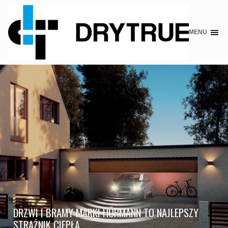
MENU
Skip
to
content
DRZWI I BRAMY MARKI HÖRMANN TO NAJLEPSZY
STRAŻNIK CIEPŁA