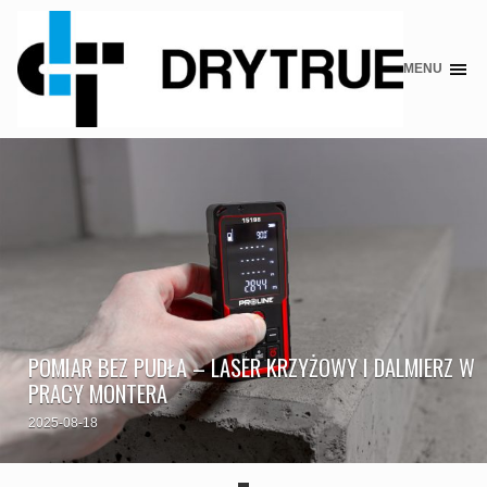
MENU
Skip
to
content
POMIAR BEZ PUDŁA – LASER KRZYŻOWY I DALMIERZ W
PRACY MONTERA
2025-08-18