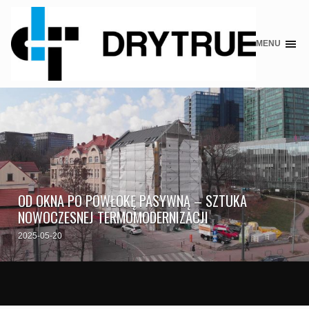
MENU
Skip
to
content
OD OKNA PO POWŁOKĘ PASYWNĄ – SZTUKA
NOWOCZESNEJ TERMOMODERNIZACJI
2025-05-20