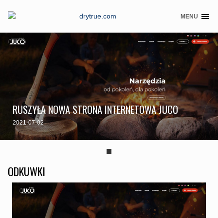
MENU
Skip
to
content
RUSZYŁA NOWA STRONA INTERNETOWA JUCO
2021-07-02
ODKUWKI