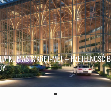
A KLIMAS WKRĘT-MET – RZETELNOŚĆ B
DY