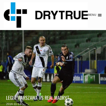
MENU
Skip
to
content
LEGIA WARSZAWA VS REAL MADRYT
2016-11-14