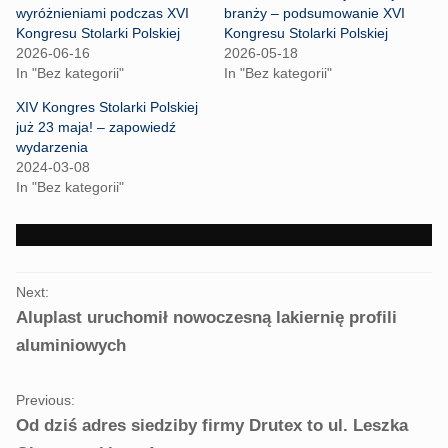
a
a
r
r
wyróżnieniami podczas XVI
branży – podsumowanie XVI
e
e
Kongresu Stolarki Polskiej
Kongresu Stolarki Polskiej
o
o
n
n
2026-06-16
2026-05-18
T
F
In "Bez kategorii"
In "Bez kategorii"
w
a
i
c
t
e
XIV Kongres Stolarki Polskiej
t
b
już 23 maja! – zapowiedź
e
o
r
o
wydarzenia
(
k
2024-03-08
O
(
p
O
In "Bez kategorii"
e
p
n
e
s
n
i
s
n
i
n
n
e
n
PORTFOLIO
w
e
Next:
w
w
NAVIGATION
i
w
Aluplast uruchomił nowoczesną lakiernię profili
n
i
d
n
aluminiowych
o
d
w
o
)
w
)
Previous:
Od dziś adres siedziby firmy Drutex to ul. Leszka