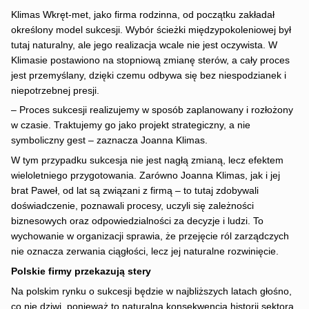
Klimas Wkręt-met, jako firma rodzinna, od początku zakładał
określony model sukcesji. Wybór ścieżki międzypokoleniowej był
tutaj naturalny, ale jego realizacja wcale nie jest oczywista. W
Klimasie postawiono na stopniową zmianę sterów, a cały proces
jest przemyślany, dzięki czemu odbywa się bez niespodzianek i
niepotrzebnej presji.
– Proces sukcesji realizujemy w sposób zaplanowany i rozłożony
w czasie. Traktujemy go jako projekt strategiczny, a nie
symboliczny gest – zaznacza Joanna Klimas.
W tym przypadku sukcesja nie jest nagłą zmianą, lecz efektem
wieloletniego przygotowania. Zarówno Joanna Klimas, jak i jej
brat Paweł, od lat są związani z firmą – to tutaj zdobywali
doświadczenie, poznawali procesy, uczyli się zależności
biznesowych oraz odpowiedzialności za decyzje i ludzi. To
wychowanie w organizacji sprawia, że przejęcie ról zarządczych
nie oznacza zerwania ciągłości, lecz jej naturalne rozwinięcie.
Polskie firmy przekazują stery
Na polskim rynku o sukcesji będzie w najbliższych latach głośno,
co nie dziwi, ponieważ to naturalna konsekwencja historii sektora,