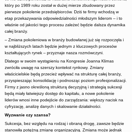
który po 1989 roku został w dużej mierze zbudowany przez
pierwsze pokolenie przedsiębiorców. Dziś te firmy wchodzą w
etap przekazywania odpowiedzialności młodszym liderom – i to
właśnie od jakości tego procesu zależeć będzie dalsza dynamika
całej branży.
– Zmiana pokoleniowa w branży budowlanej już się rozpoczęła i
w najbliższych latach będzie jednym z kluczowych procesów
kształtujących rynek – przyznaje nasza rozmówczyni.
Dlatego w swoim wystąpieniu na Kongresie Joanna Klimas
zwróciła uwagę na szerszy kontekst rynkowy. Zmiany
właścicielskie będą przecież wpływać na strukturę całej branży,
przyspieszając konsolidację i podnosząc poziom profesjonalizacji.
Firmy z jasno określoną strukturą decyzyjną i strategią sukcesji
będą miały łatwiejszy dostęp do kapitału, a nowe pokolenie
liderów wnosi inne podejście do zarządzania: większy nacisk na
cyfryzację, analizę danych i skalowanie działalności.
Wyzwanie czy szansa?
Sukcesja, bez względu na rodzaj i obraną drogę, zawsze będzie
stanowiła potężną zmianę organizacyjną. Zmiana może jednak