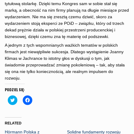
tytułową stolarkę. Dzięki temu Kongres sam w sobie stał się
marką, a obecność na nim firmy planują na długie miesiące przed
wydarzeniem. Nie ma się zresztą czemu dziwić, skoro za
wydarzeniem stoją eksperci ze POiD – związku, który od trzech
dekad prężnie działa w polskiej przestrzeni producenckiej i
biznesowej, dzięki czemu zna tę materię od podszewki.
A jednym z tych wspomnianych ważkich tematów w polskich
firmach jest niewątpliwie sukcesja. Dlatego wystąpienie Joanny
Klimas w Jachrance to istotny głos w dyskusji o tym, jak
świadomie przeprowadzać zmianę pokoleniową – tak, aby stała
się ona nie tylko koniecznością, ale realnym impulsem do
rozwoju.
PODZIEL SIĘ:
C
C
l
l
i
i
c
c
k
k
t
t
o
o
RELATED
s
s
h
h
Hörmann Polska z
Solidne fundamenty rozwoju