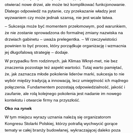
otwierać nowe drzwi, ale może też komplikować funkcjonowanie.
Dlatego odpowiedź na pytanie, czy przekazanie władzy jest
wyzwaniem czy może jednak szansą, nie jest wcale łatwa.
– Sukcesja może być momentem przełomowym, pod warunkiem,
że nie zostanie sprowadzona do formalnej zmiany nazwiska na
drzwiach gabinetu – uważa prelegentka. – W rzeczywistości
powinien to być proces, który porządkuje organizację i wzmacnia
jej długofalową strategię – dodaje.
W przypadku firm rodzinnych, jak Klimas Wkręt-met, nie bez
znaczenia pozostaje też aspekt wartości. Tutaj warto pamiętać,
że, jak zaznacza młode pokolenie liderów marki, sukcesja to nie
wybór między tradycją a innowacją, lecz umiejętność ich mądrego
połączenia. Fundamentem pozostają odpowiedzialność, jakość i
zaufanie, ale rolą kolejnego pokolenia jest nadanie im nowego
kontekstu i otwarcie firmy na przyszłość.
Oko na rynek
W tym miejscu wyrazy uznania należą się organizatorom
Kongresu Stolarki Polskiej, którzy potrafią wychwycić gorące
tematy w całej branży budowlanej, wykraczającej daleko poza