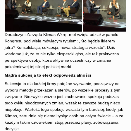
Doradczyni Zarządu Klimas Wkręt-met wzięła udział w panelu
Kongresu pod wiele mówiącym tytułem: „Kto będzie liderem
jutra? Konsolidacja, sukcesja, nowa strategia wzrostu”. Dziś
wiadomo już, że to nie tylko ekspercki głos, ale też praktyczna
perspektywa osoby, która aktywnie uczestniczy w zmianie
pokoleniowej tej silnej polskiej marki.
Mądra sukcesja to efekt odpowiedzialności
Sukcesja to dla każdej firmy potężne wyzwanie, począwszy od
wyboru metody przekazania sterów, po wszelkie procesy z tym
związane. Niezwykle ważne jest zachowanie spokoju podczas
tego cyklu nieodzownych zmian, wszak te zawsze budzą nieco
niepokoju. Wartość tego spokoju wzrasta tym bardziej, kiedy, jak
Klimas, zatrudnia się niemal tysiąc osób na całym świecie – a za
każdym takim człowiekiem stoją przecież plany, zobowiązania,
decyzje.