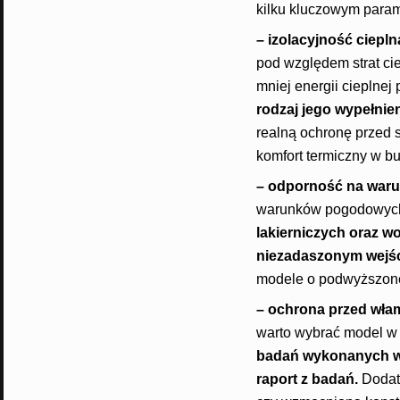
kilku kluczowym parame
– izolacyjność ciepl
pod względem strat ci
mniej energii cieplnej
rodzaj jego wypełnie
realną ochronę przed 
komfort termiczny w b
– odporność na waru
warunków pogodowych. 
lakierniczych oraz w
niezadaszonym wejści
modele o podwyższone
– ochrona przed wła
warto wybrać model w 
badań wykonanych w
raport z badań
.
Dodatk