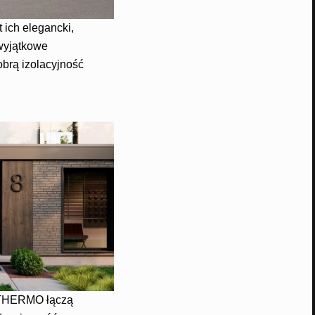
 ich elegancki,
wyjątkowe
brą izolacyjność
 THERMO łączą