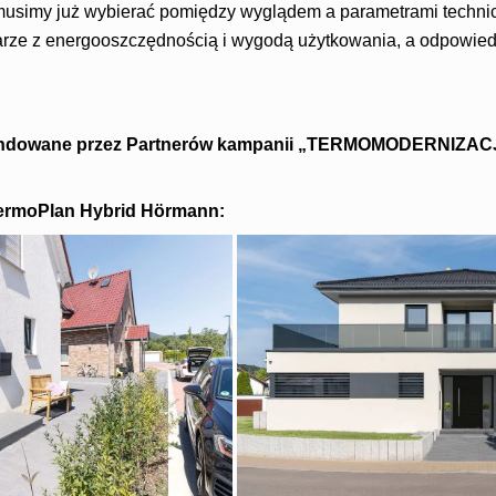
musimy już wybierać pomiędzy wyglądem a parametrami techni
arze z energooszczędnością i wygodą użytkowania, a odpowiedn
endowane przez Partnerów kampanii „TERMOMODERNIZ
ermoPlan Hybrid
Hörmann: