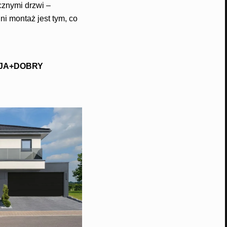
cznymi drzwi –
i montaż jest tym, co
ACJA+DOBRY