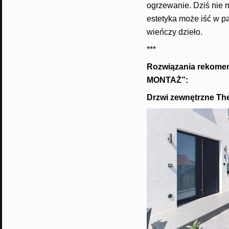
ogrzewanie. Dziś nie 
estetyka może iść w p
wieńczy dzieło.
***
Rozwiązania rekom
MONTAŻ”:
Drzwi zewnętrzne Th