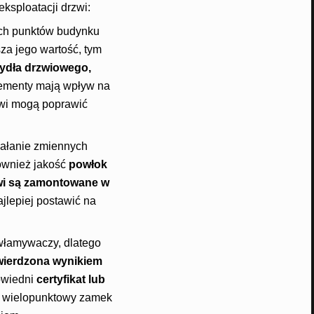
ksploatacji drzwi:
ych punktów budynku
sza jego wartość, tym
ydła drzwiowego,
lementy mają wpływ na
zwi mogą poprawić
iałanie zmiennych
ównież jakość
powłok
wi są zamontowane w
ajlepiej postawić na
 włamywaczy, dlatego
wierdzona wynikiem
owiedni
certyfikat lub
, wielopunktowy zamek