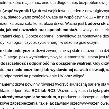
trom, które mają znaczenie dla długoletniej, bezproblemowej e
na (współczynnik U
):
drzwi wejściowe to jeden z newralgiczn
d
epła, dlatego warto zwrócić uwagę na współczynnik U
–
im niż
d
 przenika przez całą konstrukcję drzwi. Ważna jest
budowa skrz
nia, jakość uszczelek oraz sposób montażu
–
wszystkie te e
stratami ciepła. Dobrze dobrane i prawidłowo zamontowane dr
udynku i ograniczyć zużycie energii w sezonie grzewczym,
nki atmosferyczne
: drzwi zewnętrzne są stale narażone na dz
Dlatego, poza wymienionym wyżej elementami, istotna jest r
odoszczelność i odporność na obciążenie wiatrem
. Gdy
drz
u, na nasłonecznionej lub wystawionej na wiatr elewacji
,
n
j odporności na promieniowanie UV oraz wilgoć,
maniem:
drzwi powinny również tworzyć skuteczną barierę dla
klasie odporności
RC2 lub RC3
. Ważne, aby klasa ta była
pot
 akredytowanym laboratorium
, a producent udostępniał odp
owe zabezpieczenia, takie jak zawiasy przeciwwyważeniowe