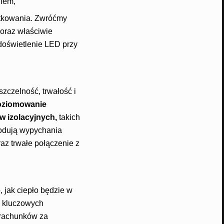
niem,
ytkowania. Zwróćmy
oraz właściwie
doświetlenie LED przy
zczelność, trwałość i
ziomowanie
w izolacyjnych
,
takich
wodują wypychania
raz trwałe połączenie z
, jak ciepło będzie w
z kluczowych
 rachunków za