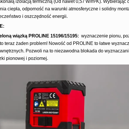
skonałą izolacją termiczną (Ud nawet 0,57 W/m²K). Wybierając 
nia ciepła, odporność na warunki atmosferyczne i solidny mon
ieczeństwo i oszczędność energii.
E:
zieloną wiązką PROLINE 15196/15195:
wyznaczenie pionu, po
 to teraz żaden problem! Nowość od PROLINE to łatwe wyznacz
nętrznych. Pozwoli na to niezawodna blokada do wyznaczania 
ki pionowej i poziomej.