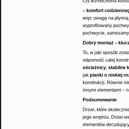
czy wzmocniona konstr
– komfort codzienne
więc uwagę na płynną 
wyprofilowany pochwyt
pochwycie, samozamyka
Dobry montaż – klucz
To, w jaki sposób zos
odporność całej konst
ościeżnicy
,
stabilne 
jak
pianki o niskiej r
konstrukcji. Równie is
innymi elementami – n
Podsumowanie
Drzwi, które skuteczni
jego wnętrzu. Drzwi w
elementów decydujący