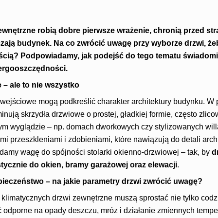
nętrzne robią dobre pierwsze wrażenie, chronią przed strat
zają budynek. Na co zwrócić uwagę przy wyborze drzwi, żeb
ścią? Podpowiadamy, jak podejść do tego tematu świadomie 
nergooszczędności.
– ale to nie wszystko
wejściowe mogą podkreślić charakter architektury budynku. W 
nują skrzydła drzwiowe o prostej, gładkiej formie, często zlic
ym wyglądzie – np. domach dworkowych czy stylizowanych wil
mi przeszkleniami i zdobieniami, które nawiązują do detali arch
adamy wagę do spójności stolarki okienno-drzwiowej – tak, by
d
istycznie do okien, bramy garażowej oraz elewacji
.
zpieczeństwo – na jakie parametry drzwi zwrócić uwagę?
klimatycznych drzwi zewnętrzne muszą sprostać nie tylko codzi
 odporne na opady deszczu, mróz i działanie zmiennych tempera