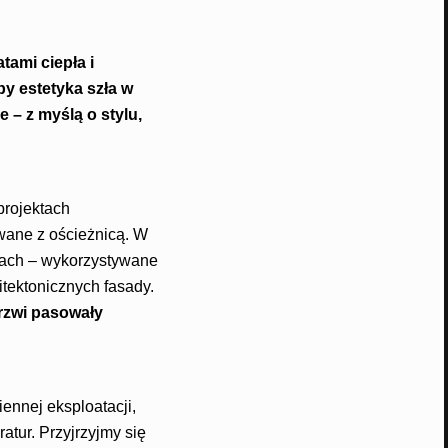
ami ciepła i
y estetyka szła w
– z myślą o stylu,
projektach
owane z ościeżnicą. W
lach – wykorzystywane
itektonicznych fasady.
rzwi pasowały
ennej eksploatacji,
tur. Przyjrzyjmy się