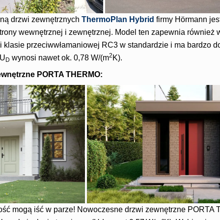
zną drzwi zewnętrznych
ThermoPlan Hybrid
firmy Hörmann jest
trony wewnętrznej i zewnętrznej. Model ten zapewnia również 
i klasie przeciwwłamaniowej RC3 w standardzie i ma bardzo do
2
 U
wynosi nawet ok. 0,78 W/(m
K).
D
zewnętrzne PORTA THERMO:
ność mogą iść w parze! Nowoczesne drzwi zewnętrzne PORTA