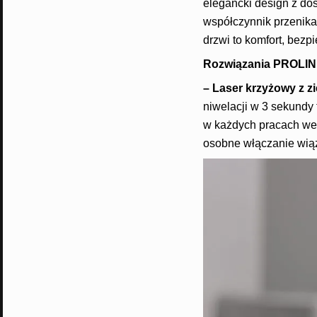
elegancki design z do
współczynnik przenika
drzwi to komfort, bezp
Rozwiązania PROLIN
– L
aser krzyżowy z 
niwelacji w 3 sekundy
w każdych pracach wew
osobne włączanie wiąz