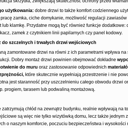
ukcja skrzydła, zwiększają skuteczność ochrony przed włama
go użytkowania:
dobre drzwi to także komfort codziennego uż
pracę zamka, ciche domykanie, możliwość regulacji zawiasów 
 lub klamkę. Przydatne mogą być również funkcje dodatkowe: 
cz, zamek z czytnikiem linii papilarnych czy panel kodowy.
 do szczelnych i trwałych drzwi wejściowych
taną zamontowane drzwi na równi z ich parametrami wpływa na s
rukcji. Dobry montaż drzwi powinien obejmować dokładne
wypo
kotwienie do muru
oraz zastosowanie odpowiednich
materiałó
ozprężności
,
które skutecznie wypełniają przestrzenie i nie po
totna jest staranność przy uszczelnieniu całego obwodu drzwi o
p. progiem, tarasem lub podwaliną montażową.
e zatrzymują chłód na zewnątrz budynku, realnie wpływają na to
ejściowe są więc nie tylko wizytówką domu, lecz także jednym 
ch o naszym komforcie, poczuciu bezpieczeństwa i wysokości