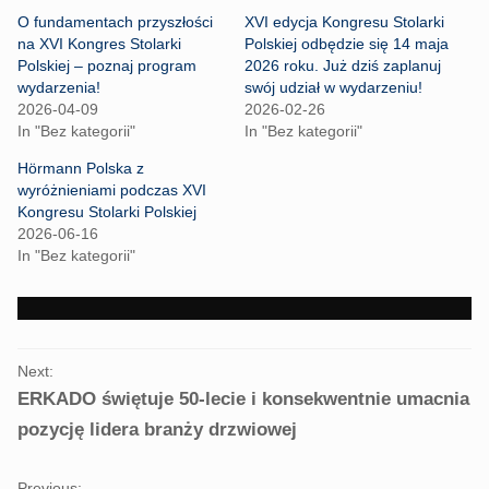
s
s
h
h
O fundamentach przyszłości
XVI edycja Kongresu Stolarki
a
a
r
r
na XVI Kongres Stolarki
Polskiej odbędzie się 14 maja
e
e
Polskiej – poznaj program
2026 roku. Już dziś zaplanuj
o
o
n
n
wydarzenia!
swój udział w wydarzeniu!
T
F
2026-04-09
2026-02-26
w
a
i
c
In "Bez kategorii"
In "Bez kategorii"
t
e
t
b
Hörmann Polska z
e
o
r
o
wyróżnieniami podczas XVI
(
k
Kongresu Stolarki Polskiej
O
(
p
O
2026-06-16
e
p
In "Bez kategorii"
n
e
s
n
i
s
n
i
n
n
e
n
w
e
PORTFOLIO
w
w
i
w
Next:
NAVIGATION
n
i
ERKADO świętuje 50-lecie i konsekwentnie umacnia
d
n
o
d
w
o
pozycję lidera branży drzwiowej
)
w
)
Previous: