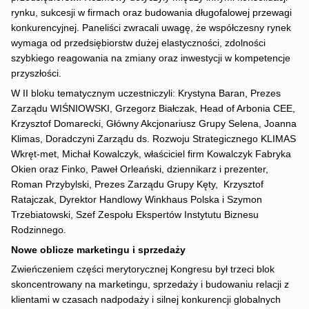
rynku, sukcesji w firmach oraz budowania długofalowej przewagi
konkurencyjnej. Paneliści zwracali uwagę, że współczesny rynek
wymaga od przedsiębiorstw dużej elastyczności, zdolności
szybkiego reagowania na zmiany oraz inwestycji w kompetencje
przyszłości.
W II bloku tematycznym uczestniczyli: Krystyna Baran, Prezes
Zarządu WIŚNIOWSKI, Grzegorz Białczak, Head of Arbonia CEE,
Krzysztof Domarecki, Główny Akcjonariusz Grupy Selena, Joanna
Klimas, Doradczyni Zarządu ds. Rozwoju Strategicznego KLIMAS
Wkręt-met, Michał Kowalczyk, właściciel firm Kowalczyk Fabryka
Okien oraz Finko, Paweł Orleański, dziennikarz i prezenter,
Roman Przybylski, Prezes Zarządu Grupy Kęty, Krzysztof
Ratajczak, Dyrektor Handlowy Winkhaus Polska i Szymon
Trzebiatowski, Szef Zespołu Ekspertów Instytutu Biznesu
Rodzinnego.
Nowe oblicze marketingu i sprzedaży
Zwieńczeniem części merytorycznej Kongresu był trzeci blok
skoncentrowany na marketingu, sprzedaży i budowaniu relacji z
klientami w czasach nadpodaży i silnej konkurencji globalnych