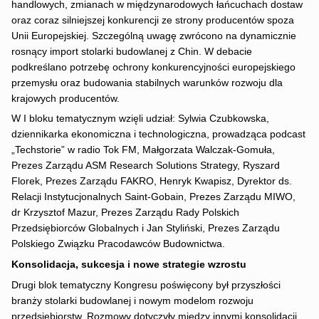
handlowych, zmianach w międzynarodowych łańcuchach dostaw
oraz coraz silniejszej konkurencji ze strony producentów spoza
Unii Europejskiej. Szczególną uwagę zwrócono na dynamicznie
rosnący import stolarki budowlanej z Chin. W debacie
podkreślano potrzebę ochrony konkurencyjności europejskiego
przemysłu oraz budowania stabilnych warunków rozwoju dla
krajowych producentów.
W I bloku tematycznym wzięli udział: Sylwia Czubkowska,
dziennikarka ekonomiczna i technologiczna, prowadząca podcast
„Techstorie” w radio Tok FM, Małgorzata Walczak-Gomuła,
Prezes Zarządu ASM Research Solutions Strategy, Ryszard
Florek, Prezes Zarządu FAKRO, Henryk Kwapisz, Dyrektor ds.
Relacji Instytucjonalnych Saint-Gobain, Prezes Zarządu MIWO,
dr Krzysztof Mazur, Prezes Zarządu Rady Polskich
Przedsiębiorców Globalnych i Jan Styliński, Prezes Zarządu
Polskiego Związku Pracodawców Budownictwa.
Konsolidacja, sukcesja i nowe strategie wzrostu
Drugi blok tematyczny Kongresu poświęcony był przyszłości
branży stolarki budowlanej i nowym modelom rozwoju
przedsiębiorstw. Rozmowy dotyczyły między innymi konsolidacji