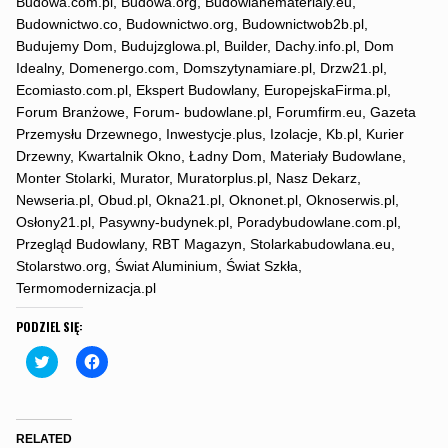
Budowa.com.pl, Budowa.org, Budowlanematerialy.eu,
Budownictwo.co, Budownictwo.org, Budownictwob2b.pl,
Budujemy Dom, Budujzglowa.pl, Builder, Dachy.info.pl, Dom
Idealny, Domenergo.com, Domszytynamiare.pl, Drzw21.pl,
Ecomiasto.com.pl, Ekspert Budowlany, EuropejskaFirma.pl,
Forum Branżowe, Forum- budowlane.pl, Forumfirm.eu, Gazeta
Przemysłu Drzewnego, Inwestycje.plus, Izolacje, Kb.pl, Kurier
Drzewny, Kwartalnik Okno, Ładny Dom, Materiały Budowlane,
Monter Stolarki, Murator, Muratorplus.pl, Nasz Dekarz,
Newseria.pl, Obud.pl, Okna21.pl, Oknonet.pl, Oknoserwis.pl,
Osłony21.pl, Pasywny-budynek.pl, Poradybudowlane.com.pl,
Przegląd Budowlany, RBT Magazyn, Stolarkabudowlana.eu,
Stolarstwo.org, Świat Aluminium, Świat Szkła,
Termomodernizacja.pl
PODZIEL SIĘ:
C
C
l
l
i
i
c
c
k
k
t
t
o
o
RELATED