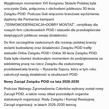
Wyjątkowym momentem XVI Kongresu Stolarki Polskiej była
uroczysta Gala, połączona z obchodami jubileuszu 30-lecia
Związku POiD. Podczas Gali wręczono branżowe wyróżnienia:
dyplomy dla Partnerów kampanii
„TERMOMODERNIZACJA+DOBRY MONTAŻ”, certyfikaty dla
nowych firm członkowskich POiD i statuetki dla przedsiębiorstw
świętujących jubileusz swojej działalności.
Do firm szczególnie zasłużonych dla rozwoju polskiej branży
stolarki budowlanej oraz działalności Związku POiD trafiły
statuetki Orłów Związku POiD i Orłów 30-lecia Związku POiD.
Gala była również doskonałym momentem do podziękowania za
wieloletnią pracę na rzecz Związku dla zasłużonego
przedstawiciela branży
–
Ryszarda Szpury, który w tym roku
zakończył swoją działalność w strukturach POiD.
Nowy Zarząd Związku POiD na lata 2026-2030
Podczas Walnego Zgromadzenia Członków wybrany został nowy
Zarząd POiD, a także nowy skład pozostałych organów
statutowych organizacji: Rady Związku i Komisji Rewizyjnej.
Zarząd organizacji w latach 2026-2030 tworzą: