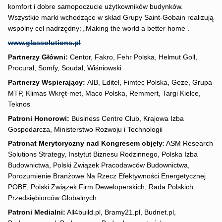
komfort i dobre samopoczucie użytkowników budynków.
Wszystkie marki wchodzące w skład Grupy Saint-Gobain realizują
wspólny cel nadrzędny: „Making the world a better home”.
www.glassolutions.pl
Partnerzy Główni:
Centor, Fakro, Fehr Polska, Helmut Goll,
Procural, Somfy, Soudal, Wiśniowski
Partnerzy Wspierający:
AIB, Editel, Fimtec Polska, Geze, Grupa
MTP, Klimas Wkręt-met, Maco Polska, Remmert, Targi Kielce,
Teknos
Patroni Honorowi:
Business Centre Club, Krajowa Izba
Gospodarcza, Ministerstwo Rozwoju i Technologii
Patronat Merytoryczny nad Kongresem objęły
: ASM Research
Solutions Strategy, Instytut Biznesu Rodzinnego, Polska Izba
Budownictwa, Polski Związek Pracodawców Budownictwa,
Porozumienie Branżowe Na Rzecz Efektywności Energetycznej
POBE, Polski Związek Firm Deweloperskich, Rada Polskich
Przedsiębiorców Globalnych.
Patroni Medialni:
All4build.pl, Bramy21.pl, Budnet.pl,