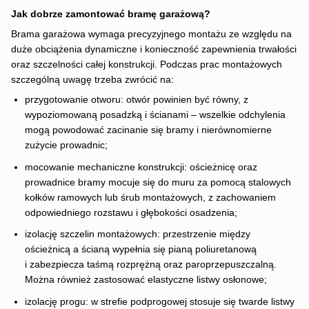
Jak dobrze zamontować bramę garażową?
Brama garażowa wymaga precyzyjnego montażu ze względu na
duże obciążenia dynamiczne i konieczność zapewnienia trwałości
oraz szczelności całej konstrukcji. Podczas prac montażowych
szczególną uwagę trzeba zwrócić na:
przygotowanie otworu: otwór powinien być równy, z
wypoziomowaną posadzką i ścianami – wszelkie odchylenia
mogą powodować zacinanie się bramy i nierównomierne
zużycie prowadnic;
mocowanie mechaniczne konstrukcji: ościeżnicę oraz
prowadnice bramy mocuje się do muru za pomocą stalowych
kołków ramowych lub śrub montażowych, z zachowaniem
odpowiedniego rozstawu i głębokości osadzenia;
izolację szczelin montażowych: przestrzenie między
ościeżnicą a ścianą wypełnia się pianą poliuretanową
i zabezpiecza taśmą rozprężną oraz paroprzepuszczalną.
Można również zastosować elastyczne listwy osłonowe;
izolację progu: w strefie podprogowej stosuje się twarde listwy