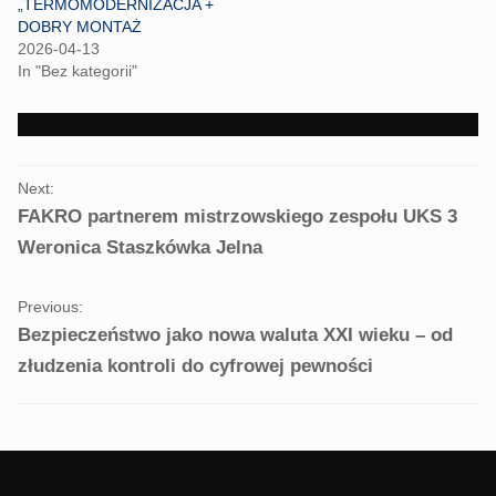
„TERMOMODERNIZACJA +
O
(
p
O
DOBRY MONTAŻ
e
p
2026-04-13
n
e
s
n
In "Bez kategorii"
i
s
n
i
n
n
e
n
w
e
w
w
i
w
PORTFOLIO
n
i
Next:
d
n
NAVIGATION
o
d
FAKRO partnerem mistrzowskiego zespołu UKS 3
w
o
)
w
Weronica Staszkówka Jelna
)
Previous:
Bezpieczeństwo jako nowa waluta XXI wieku – od
złudzenia kontroli do cyfrowej pewności