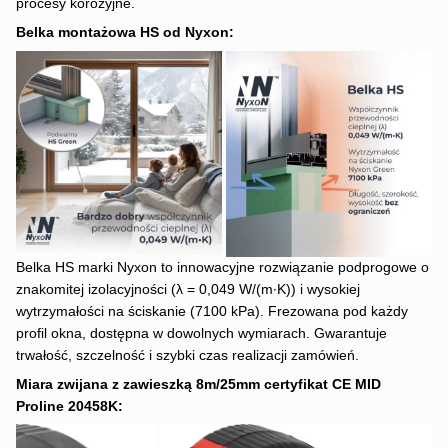
procesy korozyjne.
Belka montażowa HS od Nyxon:
Belka HS marki Nyxon to innowacyjne rozwiązanie podprogowe o
znakomitej izolacyjności (λ = 0,049 W/(m∙K)) i wysokiej
wytrzymałości na ściskanie (7100 kPa). Frezowana pod każdy
profil okna, dostępna w dowolnych wymiarach. Gwarantuje
trwałość, szczelność i szybki czas realizacji zamówień.
Miara zwijana z zawieszką 8m/25mm certyfikat CE MID
Proline 20458K: