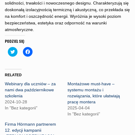
solidności, trwałości i nowoczesnego designu. Charakteryzują się
doskonałą izolacyjnością termiczną i akustyczną, co przekłada się
na komfort i oszczędność energii. Wyróżnia je wysoki poziom
bezpieczeństwa, estetyka oraz odporność na warunki
atmosferyczne.
PODZIEL SIĘ:
C
C
l
l
i
i
c
c
k
k
t
t
o
o
RELATED
s
s
h
h
Webinary dla uczniów – za
Montażowe must-have –
a
a
r
r
nami dwa październikowe
systemu montażu i
e
e
szkolenia
rozwiązania, które ułatwiają
o
o
n
n
2024-10-28
pracę montera
T
F
In "Bez kategorii"
2025-04-04
w
a
i
c
In "Bez kategorii"
t
e
t
b
Firma Hörmann partnerem
e
o
r
o
12. edycji kampanii
(
k