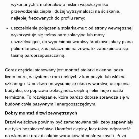
wykonanych z materiałów o niskim współczynniku
przewodzenia ciepła i dużej wytrzymałości na ściskanie,
najlepiej frezowanych do profilu ramy;
uszczelnienie połączenia stolarka-mur: od strony wewnętrznej
wykorzystuje się taśmy paroizolacyjne lub masy
uszczelniające, do wypełnienia warstwy środkowej służy piana
poliuretanowa, zaś połączenie na zewnątrz zabezpiecza się
taśmą paroprzepuszczalną.
Coraz częściej stosowany jest montaż stolarki okiennej poza
licem muru, w systemie ram nośnych z kompozytu lub włókna
szklanego. Umożliwia on wysunięcie okna w warstwę ocieplenia
budynku, co poprawia izolacyjność cieplną i eliminuje mostki
termiczne. To rozwiązanie, które bardzo dobrze sprawdza się w
budownictwie pasywnym i energooszczędnym.
Dobry montaż drzwi zewnętrznych
Drzwi wejściowe powinny być zamontowane tak, żeby zapewniały
nie tylko bezpieczeństwo i komfort cieplny, lecz także odporność
na włamanie oraz działanie warunków atmosferycznych. Poza