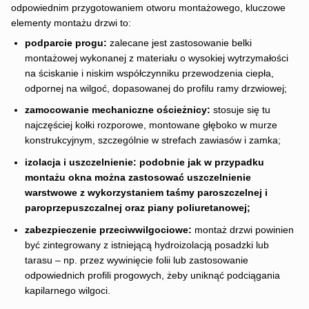
odpowiednim przygotowaniem otworu montażowego, kluczowe
elementy montażu drzwi to:
podparcie progu:
zalecane jest zastosowanie belki
montażowej wykonanej z materiału o wysokiej wytrzymałości
na ściskanie i niskim współczynniku przewodzenia ciepła,
odpornej na wilgoć, dopasowanej do profilu ramy drzwiowej;
zamocowanie mechaniczne ościeżnicy:
stosuje się tu
najczęściej kołki rozporowe, montowane głęboko w murze
konstrukcyjnym, szczególnie w strefach zawiasów i zamka;
izolacja i uszczelnienie: podobnie jak w przypadku
montażu okna można zastosować uszczelnienie
warstwowe z wykorzystaniem taśmy paroszczelnej i
paroprzepuszczalnej oraz piany poliuretanowej;
zabezpieczenie przeciwwilgociowe:
montaż drzwi powinien
być zintegrowany z istniejącą hydroizolacją posadzki lub
tarasu – np. przez wywinięcie folii lub zastosowanie
odpowiednich profili progowych, żeby uniknąć podciągania
kapilarnego wilgoci.