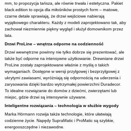
mm, to propozycja tańsza, ale równie trwała i estetyczna. Pakiet
black.edition to opcja dla miłośników prostych form – matowe,
czarne detale sprawiają, że drzwi wejściowe nabierają
wyjątkowego charakteru. Każdy z modeli zaprojektowano tak, aby
zachował niezmiennie piękny wygląd i służył domownikom przez
lata.
Drzwi ProLine – wnętrza odporne na codzienność
Drzwi wewnętrzne powinny nie tylko dobrze się prezentować, ale
także być odporne na intensywne użytkowanie. Drewniane drzwi
ProLine zostały zaprojektowane właśnie z myślą o takich
wymaganiach. Dostępne w wersji przylgowej i bezprzylgowej z
ukrytymi zawiasami, wyróżniają się odpornością na uderzenia i
zarysowania dzięki bardzo wytrzymałej powierzchni Duradecor.
To idealne rozwiązanie do domów z dziećmi, zwierzętami lub
miejsc, gdzie drzwi są intensywnie używane.
Inteligentne rozwiązania – technologia w służbie wygody
Marka Hörmann rozwija także technologie, które ułatwiają
codzienne życie. Napędy SupraMatic i ProMatic są szybkie,
energooszczędne i niezawodne.