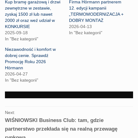
h
h
Kup bramę garażową i drzwi
Firma Hörmann partnerem
a
a
r
r
zewnętrzne w zestawie,
12. edycji kampanii
e
e
zyskaj 1500 zł lub nawet
„TERMOMODERNIZACJA +
o
o
n
n
2000 zł oraz weź udział w
DOBRY MONTAŻ
T
F
KONKURSIE
2026-04-13
w
a
i
c
2025-09-18
In "Bez kategorii"
t
e
In "Bez kategorii"
t
b
e
o
r
o
Niezawodność i komfort w
(
k
dobrej cenie. Sprawdź
O
(
p
O
Promocję Roku 2026
e
p
Hörmann
n
e
s
n
2026-04-27
i
s
n
i
In "Bez kategorii"
n
n
e
n
w
e
w
w
i
w
n
i
PORTFOLIO
d
n
o
d
Next:
NAVIGATION
w
o
WIŚNIOWSKI Business Club: tam, gdzie
)
w
)
partnerstwo przekłada się na realną przewagę
rynkową