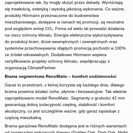
zaprojektowane tak, by mogły służyć przez dekady. Wyróżniają
się trwałością, estetyką i wysoką jakością wykonania. Co ważne,
produkty Hörmann przeznaczone do budownictwa
mieszkaniowego, dostępne w ramach tej promocji, są neutralne
pod względem emisji CO₂. Firma od wielu lat prowadzi działania
na rzecz ochrony klimatu. Energia elektryczna wykorzystywana
do produkcji bram, drzwi wewnętrznych i zewnętrznych oraz
systemów przechowywania objętych promocją pochodzi w 100%
ze źródeł odnawialnych. Dodatkowo Hörmann wspiera
certyfikowane projekty ochrony klimatu, współpracując z
organizacją ClimatePartner.
Brama segmentowa RenoMatic – komfort codzienności
Garaż to przestrzeń, z której korzysta się każdego dnia, dlatego
brama powinna działać cicho, płynnie i bezawaryjnie. Tak właśnie
zaprojektowano model RenoMatic. Segmenty o grubości 42 mm
gwarantują dobrą izolacyjność cieplną, stabilność i komfort
akustyczny, co jest szczególnie ważne, gdy garaż sąsiaduje z
częścią mieszkalną.
Brama garażowa RenoMatic dostępna jest w różnych wariantach:
od powierzchni imitujących drewno (Golden Oak, Dark Oak, Night