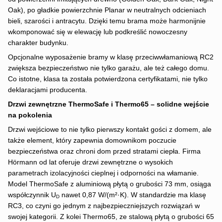
Oak), po gładkie powierzchnie Planar w neutralnych odcieniach
bieli, szarości i antracytu. Dzięki temu brama może harmonijnie
wkomponować się w elewację lub podkreślić nowoczesny
charakter budynku.
Opcjonalne wyposażenie bramy w klasę przeciwwłamaniową RC2
zwiększa bezpieczeństwo nie tylko garażu, ale też całego domu.
Co istotne, klasa ta została potwierdzona certyfikatami, nie tylko
deklaracjami producenta.
Drzwi zewnętrzne ThermoSafe i Thermo65 – solidne wejście
na pokolenia
Drzwi wejściowe to nie tylko pierwszy kontakt gości z domem, ale
także element, który zapewnia domownikom poczucie
bezpieczeństwa oraz chroni dom przed stratami ciepła. Firma
Hörmann od lat oferuje drzwi zewnętrzne o wysokich
parametrach izolacyjności cieplnej i odporności na włamanie.
Model ThermoSafe z aluminiową płytą o grubości 73 mm, osiąga
współczynnik U
nawet 0,87 W/(m²·K). W standardzie ma klasę
D
RC3, co czyni go jednym z najbezpieczniejszych rozwiązań w
swojej kategorii. Z kolei Thermo65, ze stalową płytą o grubości 65