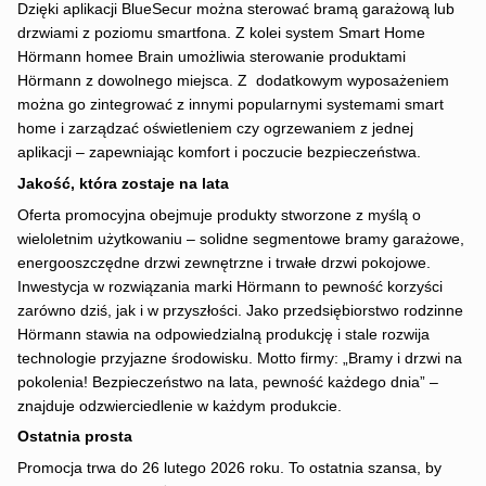
Dzięki aplikacji BlueSecur można sterować bramą garażową lub
drzwiami z poziomu smartfona. Z kolei system Smart Home
Hörmann homee Brain umożliwia sterowanie produktami
Hörmann z dowolnego miejsca. Z dodatkowym wyposażeniem
można go zintegrować z innymi popularnymi systemami smart
home i zarządzać oświetleniem czy ogrzewaniem z jednej
aplikacji – zapewniając komfort i poczucie bezpieczeństwa.
Jakość, która zostaje na lata
Oferta promocyjna obejmuje produkty stworzone z myślą o
wieloletnim użytkowaniu – solidne segmentowe bramy garażowe,
energooszczędne drzwi zewnętrzne i trwałe drzwi pokojowe.
Inwestycja w rozwiązania marki Hörmann to pewność korzyści
zarówno dziś, jak i w przyszłości. Jako przedsiębiorstwo rodzinne
Hörmann stawia na odpowiedzialną produkcję i stale rozwija
technologie przyjazne środowisku. Motto firmy: „Bramy i drzwi na
pokolenia! Bezpieczeństwo na lata, pewność każdego dnia” –
znajduje odzwierciedlenie w każdym produkcie.
Ostatnia prosta
Promocja trwa do 26 lutego 2026 roku. To ostatnia szansa, by