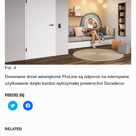
Fot. 4
Drewniane drzwi wewnętrzne ProLine są odporne na intensywne
użytkowanie dzięki bardzo wytrzymałej powierzchni Duradecor
PODZIEL SIĘ:
C
C
l
l
i
i
c
c
k
k
t
t
o
o
RELATED
s
s