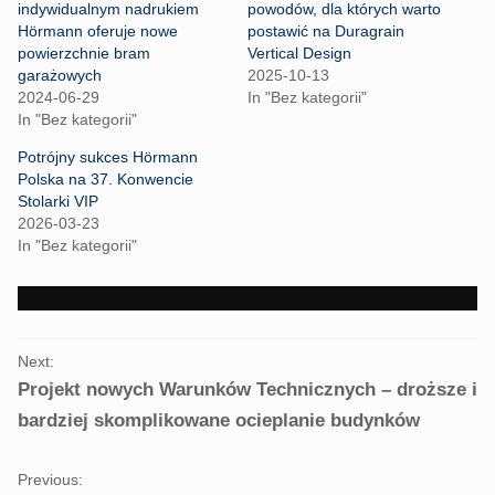
r
r
indywidualnym nadrukiem
powodów, dla których warto
e
e
Hörmann oferuje nowe
postawić na Duragrain
o
o
n
n
powierzchnie bram
Vertical Design
T
F
garażowych
2025-10-13
w
a
i
c
2024-06-29
In "Bez kategorii"
t
e
In "Bez kategorii"
t
b
e
o
r
o
Potrójny sukces Hörmann
(
k
Polska na 37. Konwencie
O
(
p
O
Stolarki VIP
e
p
2026-03-23
n
e
s
n
In "Bez kategorii"
i
s
n
i
n
n
e
n
w
e
w
w
i
w
PORTFOLIO
n
i
Next:
d
n
NAVIGATION
o
d
Projekt nowych Warunków Technicznych – droższe i
w
o
)
w
bardziej skomplikowane ocieplanie budynków
)
Previous: