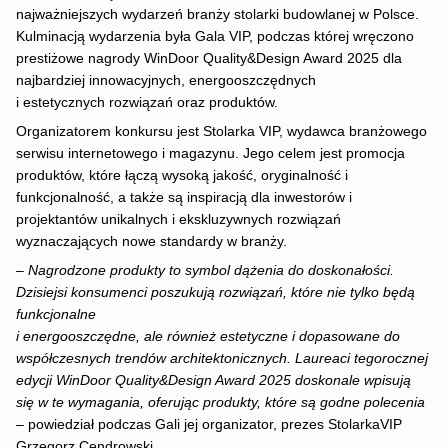
najważniejszych wydarzeń branży stolarki budowlanej w Polsce.
Kulminacją wydarzenia była Gala VIP, podczas której wręczono
prestiżowe nagrody WinDoor Quality&Design Award 2025 dla
najbardziej innowacyjnych, energooszczędnych
i estetycznych rozwiązań oraz produktów.
Organizatorem konkursu jest Stolarka VIP, wydawca branżowego
serwisu internetowego i magazynu. Jego celem jest promocja
produktów, które łączą wysoką jakość, oryginalność i
funkcjonalność, a także są inspiracją dla inwestorów i
projektantów unikalnych i ekskluzywnych rozwiązań
wyznaczających nowe standardy w branży.
– Nagrodzone produkty to symbol dążenia do doskonałości.
Dzisiejsi konsumenci poszukują rozwiązań, które nie tylko będą
funkcjonalne
i energooszczędne, ale również estetyczne i dopasowane do
współczesnych trendów architektonicznych. Laureaci tegorocznej
edycji WinDoor Quality&Design Award 2025 doskonale wpisują
się w te wymagania, oferując produkty, które są godne polecenia
– powiedział podczas Gali jej organizator, prezes StolarkaVIP
Grzegorz Cendrowski.