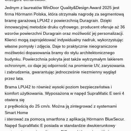
Jednym z laureatów WinDoor Quality&Design Award 2025 jest
firma Hörmann Polska, która otrzymała nagrodę za segmentową
bramę garażową LPU42 z powierzchnią Duragrain. Dzięki
innowacyjnej metodzie druku cyfrowego, producent oferuje aż 36
wzorów powierzchni Duragrain oraz możliwość jej personalizacji.
Klienci mogą zaprojektować indywidualny nadruk, wykorzystując
własne pomysły i zdjęcia. Daje to praktycznie nieograniczone
możliwości dopasowania bramy do stylu architektonicznego
budynku. Powierzchnia pokryta jest także wytrzymałym lakierem
ochronnym, co daje jej odporność na promienie UV, zarysowania
i zabrudzenia, gwarantując jednocześnie niezmienny wygląd
przez lata.
Brama LPU42 to również wysoki poziom bezpieczeństwa i
komfort użytkowania. Wyposażona w napęd SupraMatic E serii 4
otwiera się
z prędkością do 25 cm/s. Można ją zintegrować z systemami
Smart Home
i sterować za pomocą smartfona z aplikacją Hörmann BlueSecur.
Napęd SupraMatic E posiada w standardzie dwukierunkowy