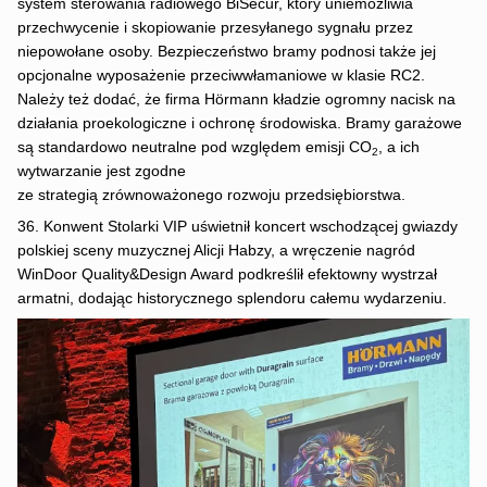
system sterowania radiowego BiSecur, który uniemożliwia
przechwycenie i skopiowanie przesyłanego sygnału przez
niepowołane osoby. Bezpieczeństwo bramy podnosi także jej
opcjonalne wyposażenie przeciwwłamaniowe w klasie RC2.
Należy też dodać, że firma Hörmann kładzie ogromny nacisk na
działania proekologiczne i ochronę środowiska. Bramy garażowe
są standardowo neutralne pod względem emisji CO
, a ich
2
wytwarzanie jest zgodne
ze strategią zrównoważonego rozwoju przedsiębiorstwa.
36. Konwent Stolarki VIP uświetnił koncert wschodzącej gwiazdy
polskiej sceny muzycznej Alicji Habzy, a wręczenie nagród
WinDoor Quality&Design Award podkreślił efektowny wystrzał
armatni, dodając historycznego splendoru całemu wydarzeniu.