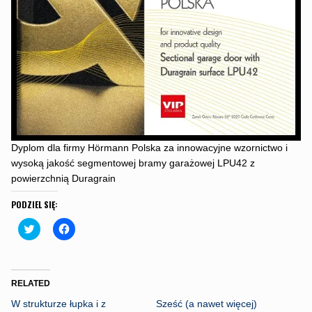
Dyplom dla firmy Hörmann Polska za innowacyjne wzornictwo i
wysoką jakość segmentowej bramy garażowej LPU42 z
powierzchnią Duragrain
PODZIEL SIĘ:
C
C
l
l
i
i
c
c
k
k
t
t
o
o
RELATED
s
s
h
h
W strukturze łupka i z
Sześć (a nawet więcej)
a
a