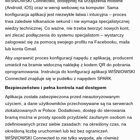
WIŚNIOWSKI Connected, dostępnej na urządzenia mobilne
(Android, iOS) oraz w wersji webowej na komputer. Sama
konfiguracja aplikacji jest niezwykle łatwa i intuicyjna – proces
trwa zaledwie kilkanaście sekund i nie wymaga specjalistycznej
wiedzy technicznej. Co ważne, nie trzeba tworzyć nowych kont,
ani zlecać podłączenia do systemu specjalistom – wystarczy
zalogować się za pomocą swojego profilu na Facebooku, maila
lub konta Gmail.
Aby usprawnić proces konfiguracji napędu z aplikacją, producent
umieścił na bramie widoczną naklejkę z kodem QR do pobrania
oprogramowania. Instrukcja do konfiguracji aplikacji WIŚNIOWSKI
Connected znajduje się w pudełku z napędem SPARK.
Bezpieczeństwo i pełna kontrola nad dostępem
Aplikacja została zabezpieczona przed nieautoryzowanym
użyciem, a dane użytkowników przechowywane są na serwerach
zlokalizowanych w Polsce. Dodatkowo, dostęp do sterowania
bramą można w prosty sposób przydzielić zaufanym osobom na
zdefiniowanych przez siebie zasadach: na określony czas, na
określoną liczbę uruchomień lub też bez ograniczeń.
WIŚNIOWSKI Connected to nie tylko wygoda, ale również