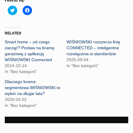
C
C
l
l
i
i
c
c
k
k
t
t
o
o
RELATED
s
s
h
h
Smart home – od czego
WIŚNIOWSKI rozszerza linię
a
a
r
r
zacząć? Postaw na bramę
CONNECTED – inteligentne
e
e
garażową z aplikacją
rozwiązania w standardzie
o
o
n
n
WIŚNIOWSKI Connected
2025-09-04
T
F
2024-10-14
In "Bez kategorii"
w
a
i
c
In "Bez kategorii"
t
e
t
b
Dlaczego brama
e
o
r
o
segmentowa WIŚNIOWSKI to
(
k
wybór na długie lata?
O
(
p
O
2026-04-02
e
p
In "Bez kategorii"
n
e
s
n
i
s
n
i
n
n
e
n
w
e
w
w