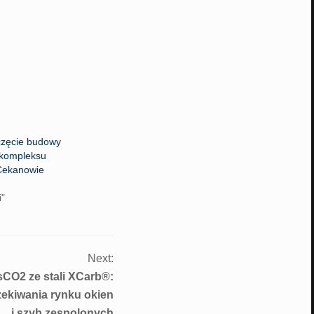
oczęcie budowy
kompleksu
ekanowie
i"
Next:
O2 ze stali XCarb®:
ekiwania rynku okien
i szyb zespolonych