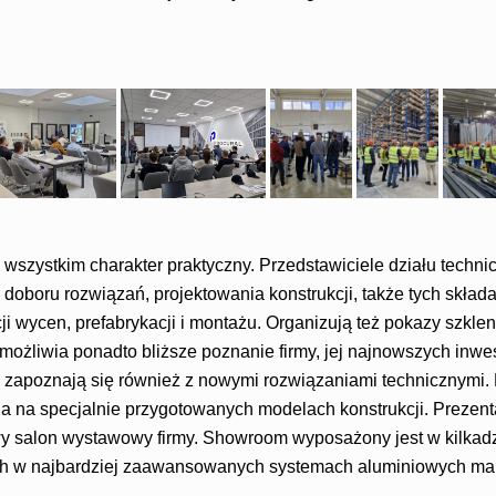
 wszystkim charakter praktyczny. Przedstawiciele działu techn
 doboru rozwiązań, projektowania konstrukcji, także tych skład
i wycen, prefabrykacji i montażu. Organizują też pokazy szkleni
żliwia ponadto bliższe poznanie firmy, jej najnowszych inwes
 zapoznają się również z nowymi rozwiązaniami technicznymi.
nia na specjalnie przygotowanych modelach konstrukcji. Prezen
 salon wystawowy firmy. Showroom wyposażony jest w kilkadz
ch w najbardziej zaawansowanych systemach aluminiowych mar