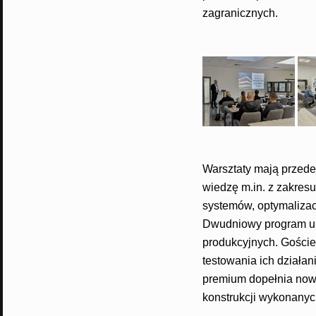
zagranicznych.
Warsztaty mają przede
wiedzę m.in. z zakresu
systemów, optymalizacj
Dwudniowy program umo
produkcyjnych. Goście
testowania ich działa
premium dopełnia nowy
konstrukcji wykonany