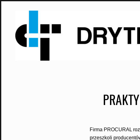
Skip
to
content
PRAKTY
Firma PROCURAL rozpoc
przeszkoli producentó