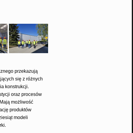
icznego przekazują
ających się z różnych
a konstrukcji.
tycji oraz procesów
 Mają możliwość
tację produktów
iesiąt modeli
ki.