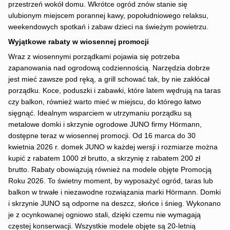
przestrzeń wokół domu. Wkrótce ogród znów stanie się
ulubionym miejscem porannej kawy, popołudniowego relaksu,
weekendowych spotkań i zabaw dzieci na świeżym powietrzu.
Wyjątkowe rabaty w wiosennej promocji
Wraz z wiosennymi porządkami pojawia się potrzeba
zapanowania nad ogrodową codziennością. Narzędzia dobrze
jest mieć zawsze pod ręką, a grill schować tak, by nie zakłócał
porządku. Koce, poduszki i zabawki, które latem wędrują na taras
czy balkon, również warto mieć w miejscu, do którego łatwo
sięgnąć. Idealnym wsparciem w utrzymaniu porządku są
metalowe domki i skrzynie ogrodowe JUNO firmy Hörmann,
dostępne teraz w wiosennej promocji. Od 16 marca do 30
kwietnia 2026 r. domek JUNO w każdej wersji i rozmiarze można
kupić z rabatem 1000 zł brutto, a skrzynię z rabatem 200 zł
brutto. Rabaty obowiązują również na modele objęte Promocją
Roku 2026. To świetny moment, by wyposażyć ogród, taras lub
balkon w trwałe i niezawodne rozwiązania marki Hörmann. Domki
i skrzynie JUNO są odporne na deszcz, słońce i śnieg. Wykonano
je z ocynkowanej ogniowo stali, dzięki czemu nie wymagają
częstej konserwacji. Wszystkie modele objęte są 20-letnią