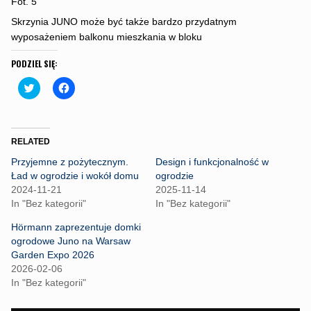
Fot. 5
Skrzynia JUNO może być także bardzo przydatnym
wyposażeniem balkonu mieszkania w bloku
PODZIEL SIĘ:
C
C
l
l
i
i
c
c
k
k
t
t
o
o
RELATED
s
s
h
h
Przyjemne z pożytecznym.
Design i funkcjonalność w
a
a
r
r
Ład w ogrodzie i wokół domu
ogrodzie
e
e
2024-11-21
2025-11-14
o
o
n
n
In "Bez kategorii"
In "Bez kategorii"
T
F
w
a
Hörmann zaprezentuje domki
i
c
t
e
ogrodowe Juno na Warsaw
t
b
Garden Expo 2026
e
o
r
o
2026-02-06
(
k
In "Bez kategorii"
O
(
p
O
e
p