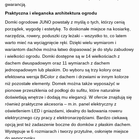
gwarancją.
Praktyczna i elegancka architektura ogrodu
Domki ogrodowe JUNO powstały z myślą o tych, którzy cenią
porządek, wygodę i estetykę. To doskonałe miejsce na kosiarkę,
narzędzia, rowery, poduszki czy leżaki – wszystko to, co latem
warto mieć na wyciągnięcie ręki. Dzięki wielu wymiarom i
wariantom dachów można łatwo dopasować je do stylu zabudowy
i wielkości ogrodu. Domki dostępne są w 14 wielkościach z
dachem dwuspadowym oraz 11 wymiarach z dachem
jednospadowym lub płaskim. Do wyboru są trzy kolory oraz
efektowna wersja BiColor z dachem i drzwiami w innym kolorze
niż pozostałe elementy. Domek można także wyposażyć w
pionowe przeszklenia od podłogi do sufitu, które naturalnie
doświetlają wnętrze i dodają mu elegancji. W ofercie znajdują się
również praktyczne akcesoria – m.in. panel elektryczny z
oświetleniem LED i gniazdami, idealny do ładowania roweru
elektrycznego czy pracy z elektronarzędziami. Bardzo ciekawą
opcją jest też zadaszenie boczne do domków z płaskim dachem.
Występuje w 6 rozmiarach i tworzy przytulne, osłonięte miejsce
do wypoczynku.