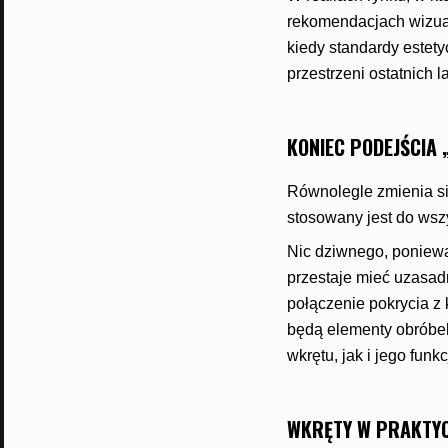
rekomendacjach wizual
kiedy standardy estety
przestrzeni ostatnich la
KONIEC PODEJŚCIA 
Równolegle zmienia si
stosowany jest do ws
Nic dziwnego, poniewa
przestaje mieć uzasad
połączenie pokrycia z 
będą elementy obróbek
wkrętu, jak i jego funkcj
WKRĘTY W PRAKTYC