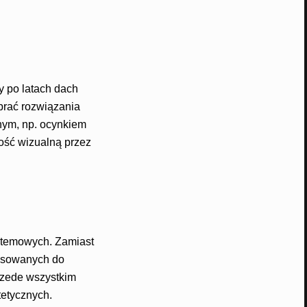
y po latach dach
ybrać rozwiązania
nym, np. ocynkiem
ość wizualną przez
stemowych. Zamiast
asowanych do
przede wszystkim
tetycznych.