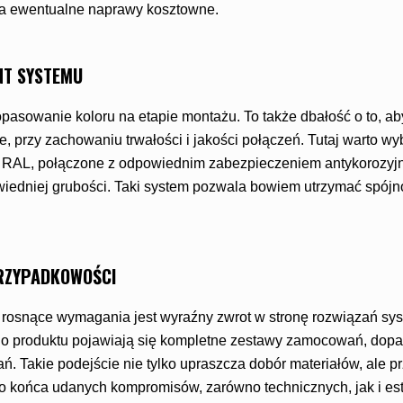
, a ewentualne naprawy kosztowne.
NT SYSTEMU
dopasowanie koloru na etapie montażu. To także dbałość o to, ab
, przy zachowaniu trwałości i jakości połączeń. Tutaj warto w
h RAL, połączone z odpowiednim zabezpieczeniem antykorozyj
edniej grubości. Taki system pozwala bowiem utrzymać spójn
RZYPADKOWOŚCI
 rosnące wymagania jest wyraźny zwrot w stronę rozwiązań sy
go produktu pojawiają się kompletne zestawy zamocowań, dop
ń. Takie podejście nie tylko upraszcza dobór materiałów, ale 
o końca udanych kompromisów, zarówno technicznych, jak i es