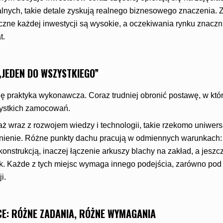
nych, takie detale zyskują realnego biznesowego znaczenia. 
czne każdej inwestycji są wysokie, a oczekiwania rynku znaczni
t.
„JEDEN DO WSZYSTKIEGO”
ę praktyka wykonawcza. Coraz trudniej obronić postawę, w któr
zystkich zamocowań.
ż wraz z rozwojem wiedzy i technologii, takie rzekomo uniwer
nienie. Różne punkty dachu pracują w odmiennych warunkach: 
konstrukcją, inaczej łączenie arkuszy blachy na zakład, a jesz
. Każde z tych miejsc wymaga innego podejścia, zarówno pod
i.
E: RÓŻNE ZADANIA, RÓŻNE WYMAGANIA