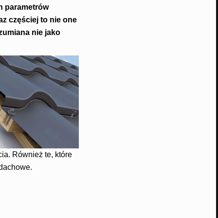
ch parametrów
z częściej to nie one
ozumiana nie jako
a. Również te, które
y dachowe.