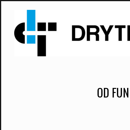
Skip
to
content
OD FUN