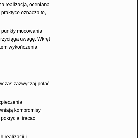
na realizacja, oceniana
 praktyce oznacza to,
e punkty mocowania
przyciąga uwagę. Wkręt
ntem wykończenia.
ówczas zazwyczaj połać
zpieczenia
awniają kompromisy,
pokrycia, tracąc
 realizacji i