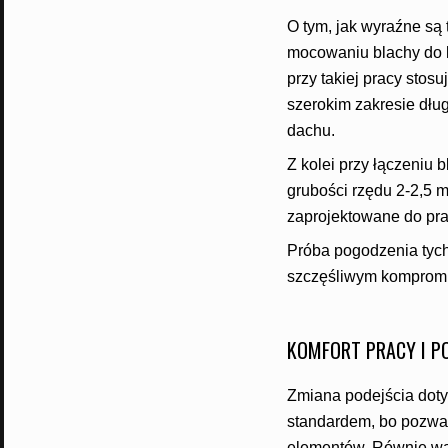
O tym, jak wyraźne są 
mocowaniu blachy do ko
przy takiej pracy stos
szerokim zakresie dłu
dachu.
Z kolei przy łączeniu 
grubości rzędu 2-2,5 m
zaprojektowane do pra
Próba pogodzenia tych
szczęśliwym kompromi
KOMFORT PRACY I P
Zmiana podejścia doty
standardem, bo pozwala
elementów. Równie waż