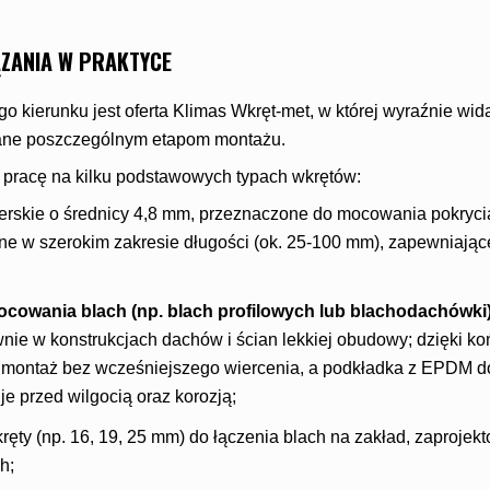
ZANIA W PRAKTYCE
 kierunku jest oferta Klimas Wkręt-met, w której wyraźnie wid
ane poszczególnym etapom montażu.
 pracę na kilku podstawowych typach wkrętów:
rskie o średnicy 4,8 mm, przeznaczone do mocowania pokrycia
ne w szerokim zakresie długości (ok. 25-100 mm), zapewniając
cowania blach (np. blach profilowych lub blachodachówki
wnie w konstrukcjach dachów i ścian lekkiej obudowy; dzięki 
i montaż bez wcześniejszego wiercenia, a podkładka z EPDM d
 je przed wilgocią oraz korozją;
ęty (np. 16, 19, 25 mm) do łączenia blach na zakład, zaprojek
h;