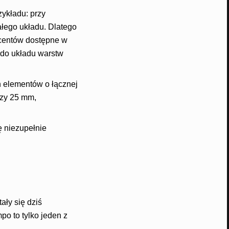
zykładu: przy
ałego układu. Dlatego
ducentów dostępne w
 do układu warstw
ch elementów o łącznej
czy 25 mm,
 niezupełnie
ły się dziś
po to tylko jeden z