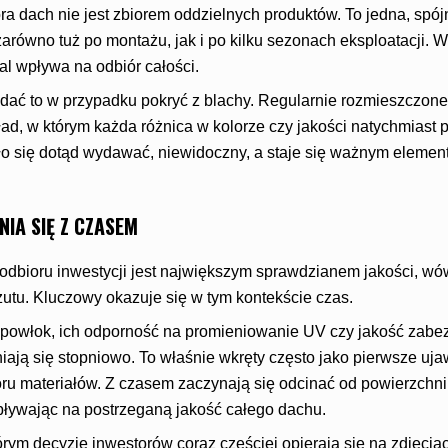
a dach nie jest zbiorem oddzielnych produktów. To jedna, spój
zarówno tuż po montażu, jak i po kilku sezonach eksploatacji. W
al wpływa na odbiór całości.
dać to w przypadku pokryć z blachy. Regularnie rozmieszczon
ład, w którym każda różnica w kolorze czy jakości natychmiast 
gło się dotąd wydawać, niewidoczny, a staje się ważnym eleme
NIA SIĘ Z CZASEM
odbioru inwestycji jest największym sprawdzianem jakości, w
zutu. Kluczowy okazuje się w tym kontekście czas.
powłok, ich odporność na promieniowanie UV czy jakość zabe
iają się stopniowo. To właśnie wkręty często jako pierwsze uj
ru materiałów. Z czasem zaczynają się odcinać od powierzchni 
pływając na postrzeganą jakość całego dachu.
órym decyzje inwestorów coraz częściej opierają się na zdjęciach