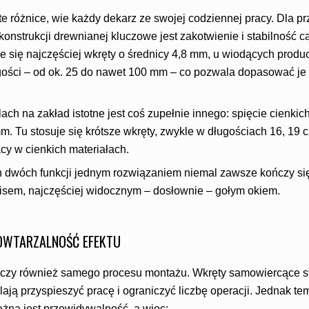
te różnice, wie każdy dekarz ze swojej codziennej pracy. Dla pr
nstrukcji drewnianej kluczowe jest zakotwienie i stabilność c
uje się najczęściej wkręty o średnicy 4,8 mm, u wiodących pro
gości – od ok. 25 do nawet 100 mm – co pozwala dopasować je
blach na zakład istotne jest coś zupełnie innego: spięcie cienki
m. Tu stosuje się krótsze wkręty, zwykle w długościach 16, 19 
cy w cienkich materiałach.
 dwóch funkcji jednym rozwiązaniem niemal zawsze kończy się
sem, najczęściej widocznym – dosłownie – gołym okiem.
OWTARZALNOŚĆ EFEKTU
czy również samego procesu montażu. Wkręty samowiercące sta
ją przyspieszyć pracę i ograniczyć liczbę operacji. Jednak tem
na jest przewidywalność, a więc: