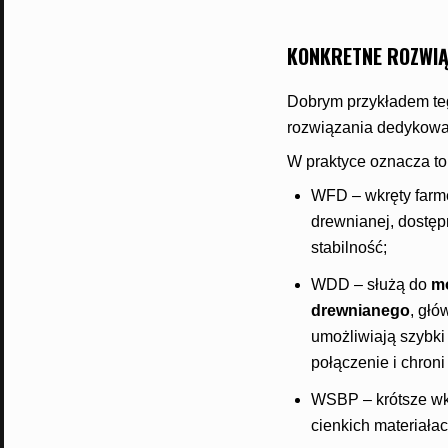
KONKRETNE ROZWIĄ
Dobrym przykładem tego
rozwiązania dedykow
W praktyce oznacza to
WFD – wkręty farme
drewnianej, dostęp
stabilność;
WDD – służą do
mo
drewnianego
, głó
umożliwiają szybk
połączenie i chroni
WSBP – krótsze wkr
cienkich materiałac