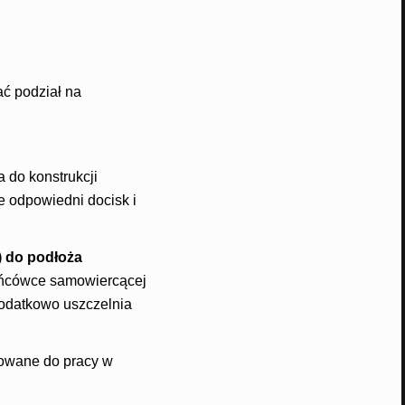
ać podział na
 do konstrukcji
e odpowiedni docisk i
) do podłoża
końcówce samowiercącej
odatkowo uszczelnia
towane do pracy w