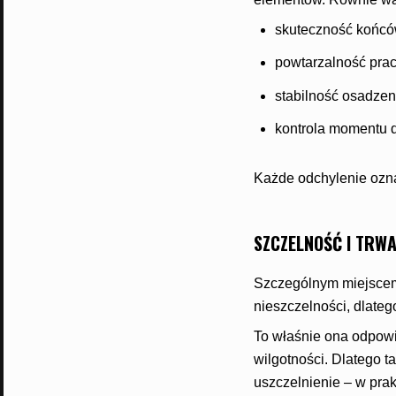
skuteczność końców
powtarzalność prac
stabilność osadzeni
kontrola momentu 
Każde odchylenie oznac
SZCZELNOŚĆ I TRW
Szczególnym miejscem 
nieszczelności, dlate
To właśnie ona odpowi
wilgotności. Dlatego t
uszczelnienie – w prak