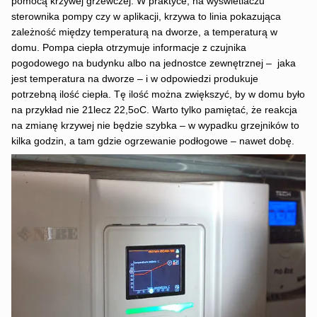
pomocą krzywej grzewczej. W praktyce, na wyświetlaczu
sterownika pompy czy w aplikacji, krzywa to linia pokazująca
zależność między temperaturą na dworze, a temperaturą w
domu. Pompa ciepła otrzymuje informacje z czujnika
pogodowego na budynku albo na jednostce zewnętrznej – jaka
jest temperatura na dworze – i w odpowiedzi produkuje
potrzebną ilość ciepła. Tę ilość można zwiększyć, by w domu było
na przykład nie 21lecz 22,5oC. Warto tylko pamiętać, że reakcja
na zmianę krzywej nie będzie szybka – w wypadku grzejników to
kilka godzin, a tam gdzie ogrzewanie podłogowe – nawet dobę.