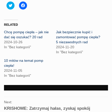
C
C
l
l
i
i
c
c
k
k
t
t
o
o
RELATED
s
s
h
h
Chcę pompę ciepła – jak nie
Jak bezpiecznie kupić i
a
a
r
r
dać się oszukać? 20 rad
zamontować pompę ciepła?
e
e
2024-10-26
5 niezawodnych rad
o
o
n
n
In "Bez kategorii"
2024-11-20
T
F
In "Bez kategorii"
w
a
i
c
t
e
10 mitów na temat pomp
t
b
ciepła!
e
o
r
o
2024-11-05
(
k
In "Bez kategorii"
O
(
p
O
e
p
n
e
s
n
i
s
n
i
PORTFOLIO
n
n
e
n
Next:
NAVIGATION
w
e
KRISHOME: Zatrzymaj hałas, zyskaj spokój
w
w