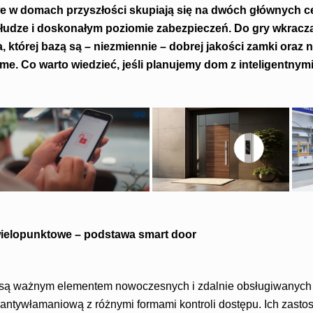
e w domach przyszłości skupiają się na dwóch głównych c
słudze i doskonałym poziomie zabezpieczeń. Do gry wkrac
, której bazą są – niezmiennie – dobrej jakości zamki oraz
me. Co warto wiedzieć, jeśli planujemy dom z inteligentnym
elopunktowe – podstawa smart door
są ważnym elementem nowoczesnych i zdalnie obsługiwanych 
ntywłamaniową z różnymi formami kontroli dostępu. Ich zasto