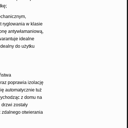
dkę;
echanicznym,
 ryglowania w klasie
ronę antywłamaniową,
warantuje idealne
idealny do użytku
ństwa
raz poprawia izolację
ię automatycznie tuż
 wychodząc z domu na
 drzwi zostały
ć zdalnego otwierania