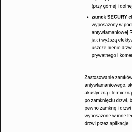
(przy górnej i dol
zamek SECURY 
wyposażony w podw
antywłamaniowej R
jak i wyższą efekt
uszczelnienie drzw
prywatnego i komer
Zastosowanie zamków 
antywłamaniowego, sku
akustyczną i termiczną
po zamknięciu drzwi, 
pewno zamknęli drzwi n
wyposażone w inne tech
drzwi przez aplikację.