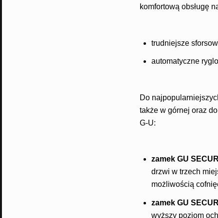
komfortową obsługę na
trudniejsze sforsow
automatyczne ryglo
Do najpopularniejszych
także w górnej oraz do
G-U:
zamek GU SECUR
drzwi w trzech mie
możliwością cofnięc
zamek GU SECUR
wyższy poziom och