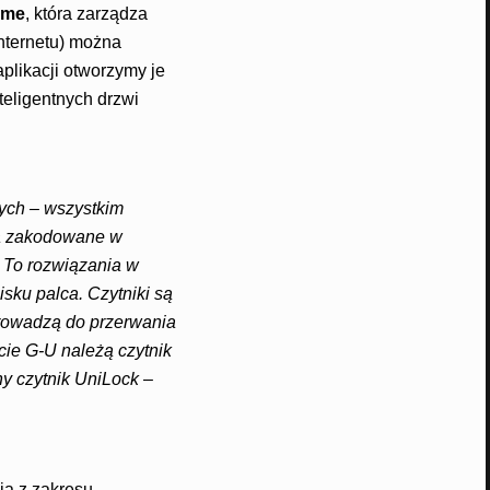
ome
, która zarządza
nternetu) można
aplikacji otworzymy je
teligentnych drzwi
wych – wszystkim
ną zakodowane w
. To rozwiązania w
sku palca. Czytniki są
rowadzą do przerwania
cie G-U należą czytnik
ny czytnik UniLock
–
ia z zakresu