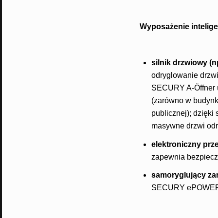
Wyposażenie intelige
silnik drzwiowy (
odryglowanie drzwi
SECURY A-Öffner u
(zarówno w budynka
publicznej); dzięk
masywne drzwi odr
elektroniczny pr
zapewnia bezpiecz
samoryglujący z
SECURY ePOWER 