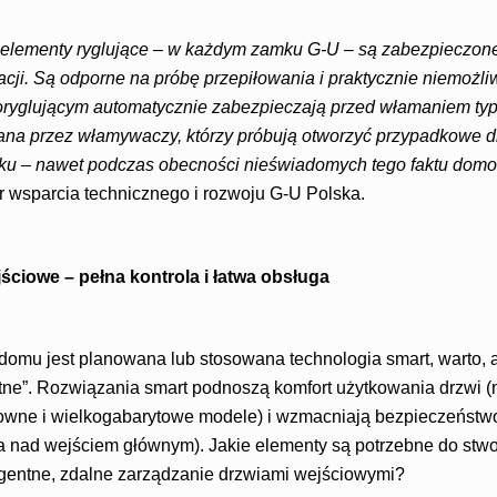
 elementy ryglujące – w każdym zamku G-U – są zabezpieczon
cji. Są odporne na próbę przepiłowania i praktycznie niemożl
ryglującym automatycznie zabezpieczają przed włamaniem typu
na przez włamywaczy, którzy próbują otworzyć przypadkowe d
ku – nawet podczas obecności nieświadomych tego faktu do
r wsparcia technicznego i rozwoju G-U Polska.
jściowe – pełna kontrola i łatwa obsługa
omu jest planowana lub stosowana technologia smart, warto, 
ntne”. Rozwiązania smart podnoszą komfort użytkowania drzwi (n
towne i wielkogabarytowe modele) i wzmacniają bezpieczeńst
ola nad wejściem głównym). Jakie elementy są potrzebne do stw
igentne, zdalne zarządzanie drzwiami wejściowymi?