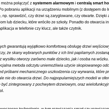
 można połączyć z
systemem alarmowym
i
centralą smart h
o pobraniu aplikacji na urządzeniu mobilnym (z dostępem do I
, np. sprawdzić, czy drzwi są zaryglowane, czy otwarte. Dzięki 
iom lub dziecku, które wróciło ze szkoły. Ponadto do otwarcia in
plikacja w telefonie czy klucz, ale także czytnik.
arnych gwarantują wyjątkowo komfortową obsługę drzwi wejścio
zy, że skany wybranych punktów z ich linii papilarnych zosta
ez wysiłku otworzy zarówno małe dziecko, jak i osoba na wózku
ecjalna metoda odczytu uniemożliwia użycie skopiowanego odci
zed próbami mechanicznego uszkodzenia czy wyrwania, które p
le nie do otwarcia drzwi. Do najpopularniejszych modeli w ofer
e być zintegrowany z pochwytem drzwiowym, oraz wielofunkcyj
ol.
owoczesne technologie, w tym rozwiązania smart czy rozwiązan