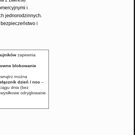
komercyjnymi i
h jednorodzinnych.
 bezpieczeństwo i
zujników
zapewnia
owne blokowanie
ewnątrz można
ełącznik dzień / noc
–
iągu dnia (bez
wysiłkowe odryglowanie