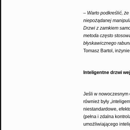
–
Warto podkreślić, że
niepożądanej manipula
Drzwi z zamkiem samo
metoda często stosowa
błyskawicznego rabun
Tomasz Bartol, inżynie
Inteligentne drzwi we
Jeśli w nowoczesnym d
również były „intelige
niestandardowe, efek
(pełna i zdalna kontr
umożliwiającego intel