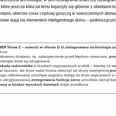
, które jeszcze kilka lat temu kojarzyły się głównie z obiektami 
ntami, obecnie coraz częściej goszczą w nowoczesnych domac
ciowe stają się elementem inteligentnego domu – podnoszącym
ER Home 2 – nowość w ofercie G-U:
zintegrowana technologia c
drzwi
widłowemu działaniu, np. zabezpieczenie przed błędnym otwarciem;
pon
amknięte drzwi są odryglowane
okada rodzicielska
w drzwiach wyposażonych w silnik – klamkę od w
ć kluczem, ale drzwi nadal można otworzyć od strony zewnętrznej;
prz
nego odblokowania umożliwia wygodny dostęp do drzwi wejściowych w c
go odryglowywania);
zintegrowana funkcja servo
umożliwia niemal bez
any w bardzo wysokich drzwiach
dzięki przedłużce