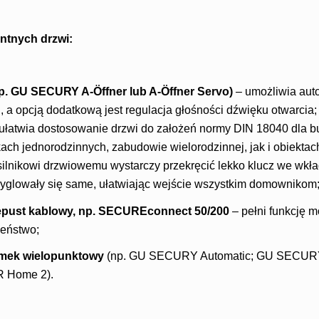
ntnych drzwi:
np. GU SECURY A-Öffner lub A-Öffner Servo)
– umożliwia aut
, a opcją dodatkową jest regulacja głośności dźwięku otwarci
łatwia dostosowanie drzwi do założeń normy DIN 18040 dla b
ch jednorodzinnych, zabudowie wielorodzinnej, jak i obiektac
i silnikowi drzwiowemu wystarczy przekręcić lekko klucz we wkł
yglowały się same, ułatwiając wejście wszystkim domownikom
zepust kablowy, np. SECUREconnect 50/200
– pełni funkcję m
eństwo;
amek wielopunktowy
(np. GU SECURY Automatic; GU SECURY
Home 2).