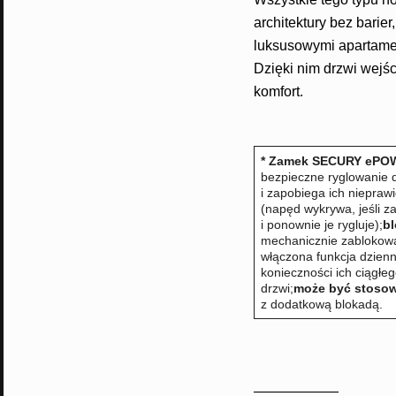
architektury bez barier
luksusowymi apartame
Dzięki nim drzwi wejś
komfort.
* Zamek SECURY ePOW
bezpieczne ryglowanie 
i zapobiega ich niepra
(napęd wykrywa, jeśli z
i ponownie je rygluje);
bl
mechanicznie zablokowa
włączona funkcja dzien
konieczności ich ciągłe
drzwi;
może być stosow
z dodatkową blokadą.
——————