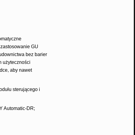
omatyczne
a; zastosowanie GU
udownictwa bez barier
h użyteczności
adce, aby nawet
;
odułu sterującego i
 Automatic-DR;