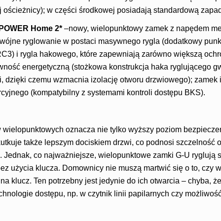
nej ościeżnicy); w części środkowej posiadają standardową zapa
ePOWER Home 2*
–nowy, wielopunktowy zamek z napędem m
ójne ryglowanie w postaci masywnego rygla (dodatkowy punkt
C3) i rygla hakowego, które zapewniają zarówno większą och
ywność energetyczną (stożkowa konstrukcja haka ryglującego g
i, dzięki czemu wzmacnia izolację otworu drzwiowego); zamek 
cyjnego (kompatybilny z systemami kontroli dostępu BKS).
wielopunktowych oznacza nie tylko wyższy poziom bezpiecze
tkuje także lepszym dociskiem drzwi, co podnosi szczelność o
. Jednak, co najważniejsze, wielopunktowe zamki G-U ryglują s
bez użycia klucza. Domownicy nie muszą martwić się o to, czy
a klucz. Ten potrzebny jest jedynie do ich otwarcia – chyba, że
nologie dostępu, np. w czytnik linii papilarnych czy możliwoś