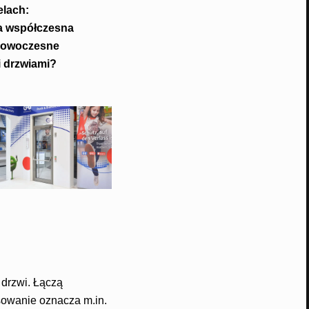
elach:
za współczesna
 nowoczesne
i drzwiami?
drzwi. Łączą
sowanie oznacza m.in.