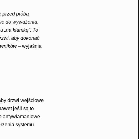
e przed próbą
iwe do wyważenia.
 „na klamkę”. To
rzwi, aby dokonać
mowników
– wyjaśnia
aby drzwi wejściowe
awet jeśli są to
wo antywłamaniowe
orzenia systemu