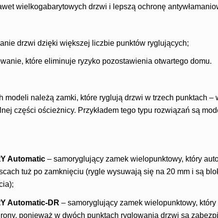
wet wielkogabarytowych drzwi i lepszą ochronę antywłamanio
anie drzwi dzięki większej liczbie punktów ryglujących;
wanie, które eliminuje ryzyko pozostawienia otwartego domu.
 modeli należą zamki, które ryglują drzwi w trzech punktach – w
lnej części ościeżnicy. Przykładem tego typu rozwiązań są mod
Y Automatic
– samoryglujący zamek wielopunktowy, który auto
jscach tuż po zamknięciu (rygle wysuwają się na 20 mm i są b
ia);
Y Automatic-DR
– samoryglujący zamek wielopunktowy, który
rony, ponieważ w dwóch punktach ryglowania drzwi są zabezp