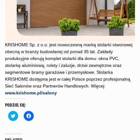
KRISHOME Sp. z o.o. jest nowoczesną marką stolarki otworowej
obecną w branży budowlanej od ponad 35 lat. Zakłady
produkcyjne oferują komplet stolarki dla domu: okna PVC,
stolarkę aluminiową, rolety i żaluzje, drzwi zewnętrzne oraz
segmentowe bramy garażowe i przemysłowe. Stolarka
KRISHOME dostępna jest w całej Polsce poprzez profesjonalną
Sieć Salonów oraz Partnerów Handlowych. Więcej:
www.krishome.pl/salony
PODZIEL SIĘ:
C
C
l
l
i
i
c
c
k
k
t
t
o
o