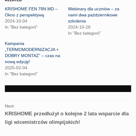
RELATED
s
s
h
h
KRISHOME FEN 78N MD –
Webinary dla uczniów – za
a
a
r
r
Okno z perspektywą
nami dwa październikowe
e
e
2024-10-04
szkolenia
o
o
n
n
In "Bez kategorii"
2024-10-28
T
F
In "Bez kategorii"
w
a
i
c
t
e
Kampania
t
b
„TERMOMODERNIZACJA +
e
o
r
o
DOBRY MONTAŻ” – czas na
(
k
nową edycję!
O
(
p
O
2025-02-04
e
p
In "Bez kategorii"
n
e
s
n
i
s
n
i
n
n
e
n
w
e
PORTFOLIO
w
w
i
w
Next:
NAVIGATION
n
i
KRISHOME przedłużył o kolejne 2 lata wsparcie dla
d
n
o
d
w
o
ligi wicemistrzów olimpijskich!
)
w
)