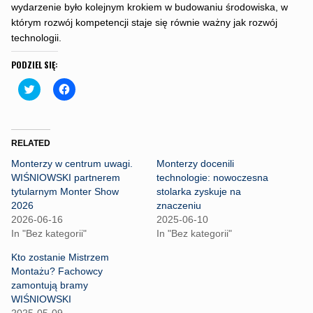
wydarzenie było kolejnym krokiem w budowaniu środowiska, w
którym rozwój kompetencji staje się równie ważny jak rozwój
technologii.
PODZIEL SIĘ:
C
C
l
l
i
i
c
c
k
k
t
t
o
o
RELATED
s
s
h
h
Monterzy w centrum uwagi.
Monterzy docenili
a
a
r
r
WIŚNIOWSKI partnerem
technologie: nowoczesna
e
e
tytularnym Monter Show
stolarka zyskuje na
o
o
n
n
2026
znaczeniu
T
F
2026-06-16
2025-06-10
w
a
i
c
In "Bez kategorii"
In "Bez kategorii"
t
e
t
b
Kto zostanie Mistrzem
e
o
r
o
Montażu? Fachowcy
(
k
zamontują bramy
O
(
p
O
WIŚNIOWSKI
e
p
2025-05-09