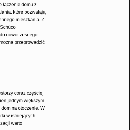
ne łączenie domu z
łania, które pozwalają
ennego mieszkania. Z
 Schüco
ki do nowoczesnego
ę można przeprowadzić
estorzy coraz częściej
okien jednym większym
a dom na otoczenie. W
ki w istniejących
zacji warto