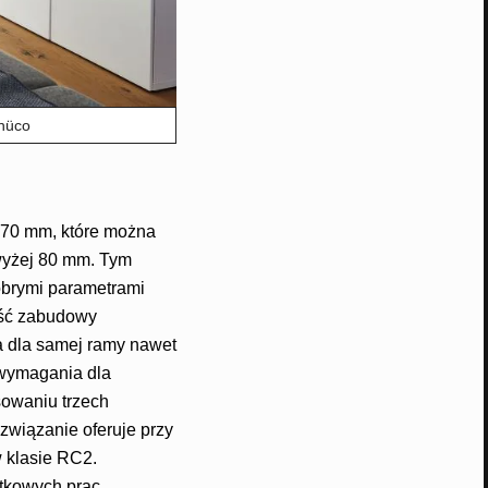
chüco
 70 mm, które można
owyżej 80 mm. Tym
obrymi parametrami
ość zabudowy
a dla samej ramy nawet
 wymagania dla
osowaniu trzech
związanie oferuje przy
 klasie RC2.
tkowych prac