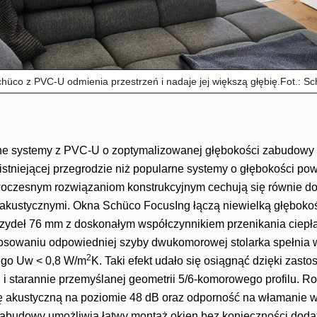
üco z PVC-U odmienia przestrzeń i nadaje jej większą głębię.Fot.: S
e systemy z PVC‑U o zoptymalizowanej głębokości zabudowy
istniejącej przegrodzie niż popularne systemy o głębokości p
owoczesnym rozwiązaniom konstrukcyjnym cechują się równie d
 akustycznymi. Okna Schüco FocusIng łączą niewielką głębok
rzydeł 76 mm z doskonałym współczynnikiem przenikania ciepł
tosowaniu odpowiedniej szyby dwukomorowej stolarka spełnia
2
go Uw < 0,8 W/m
K. Taki efekt udało się osiągnąć dzięki zast
i starannie przemyślanej geometrii 5/6-komorowego profilu. Ro
 akustyczną na poziomie 48 dB oraz odporność na włamanie w
zabudowy umożliwia łatwy montaż okien bez konieczności doda