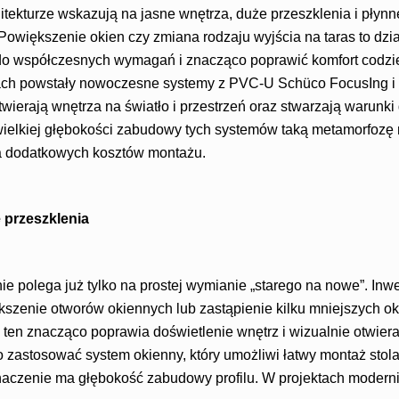
itekturze wskazują na jasne wnętrza, duże przeszklenia i płyn
owiększenie okien czy zmiana rodzaju wyjścia na taras to dzia
o współczesnych wymagań i znacząco poprawić komfort codzi
ktach powstały nowoczesne systemy z PVC-U Schüco FocusIng i
twierają wnętrza na światło i przestrzeń oraz stwarzają warun
iewielkiej głębokości zabudowy tych systemów taką metamorfoz
a dodatkowych kosztów montażu.
 przeszklenia
nie polega już tylko na prostej wymianie „starego na nowe”. Inw
kszenie otworów okiennych lub zastąpienie kilku mniejszych 
 ten znacząco poprawia doświetlenie wnętrz i wizualnie otwier
o zastosować system okienny, który umożliwi łatwy montaż stolar
aczenie ma głębokość zabudowy profilu. W projektach moderni