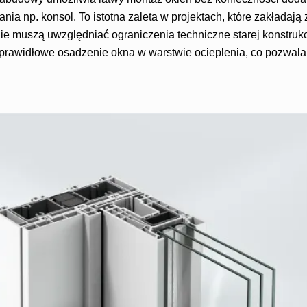
nia np. konsol. To istotna zaleta w projektach, które zakładają
nie muszą uwzględniać ograniczenia techniczne starej konstru
a prawidłowe osadzenie okna w warstwie ocieplenia, co pozwal