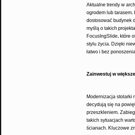
Aktualne trendy w arch
ogrodem lub tarasem. P
dostosować budynek d
myślą o takich proje
FocusIngSlide, które o
stylu życia. Dzięki n
łatwo i bez ponoszeni
Zainwestuj w większe
Modernizacja stolarki 
decydują się na powię
przeszkleniem. Zabieg
takich sytuacjach wart
ścianach. Kluczowe zn