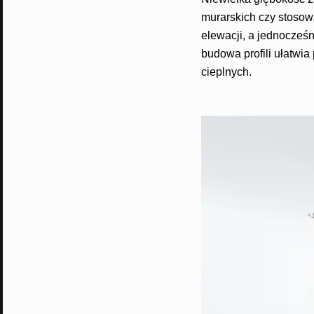
murarskich czy stosowa
elewacji, a jednocześ
budowa profili ułatwi
cieplnych.