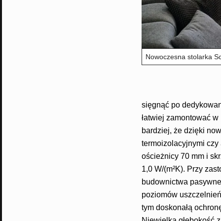
Nowoczesna stolarka Sch
sięgnąć po dedykowan
łatwiej zamontować w 
bardziej, że dzięki n
termoizolacyjnymi czy
ościeżnicy 70 mm i sk
1,0 W/(m²K). Przy zas
budownictwa pasywne
poziomów uszczelnień 
tym doskonałą ochronę
Niewielka głębokość 