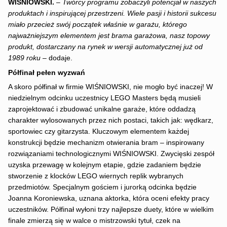
WIŚNIOWSKI.
–
Twórcy programu zobaczyli potencjał w naszych
produktach i inspirującej przestrzeni. Wiele pasji i historii sukcesu
miało przecież swój początek właśnie w garażu, którego
najważniejszym elementem jest brama garażowa, nasz topowy
produkt, dostarczany na rynek w wersji automatycznej już od
1989 roku –
dodaje.
Półfinał pełen wyzwań
A skoro półfinał w firmie WIŚNIOWSKI, nie mogło być inaczej! W
niedzielnym odcinku uczestnicy LEGO Masters będą musieli
zaprojektować i zbudować unikalne garaże, które oddadzą
charakter wylosowanych przez nich postaci, takich jak: wędkarz,
sportowiec czy gitarzysta. Kluczowym elementem każdej
konstrukcji będzie mechanizm otwierania bram – inspirowany
rozwiązaniami technologicznymi WIŚNIOWSKI. Zwycięski zespół
uzyska przewagę w kolejnym etapie, gdzie zadaniem będzie
stworzenie z klocków LEGO wiernych replik wybranych
przedmiotów. Specjalnym gościem i jurorką odcinka będzie
Joanna Koroniewska, uznana aktorka, która oceni efekty pracy
uczestników. Półfinał wyłoni trzy najlepsze duety, które w wielkim
finale zmierzą się w walce o mistrzowski tytuł, czek na