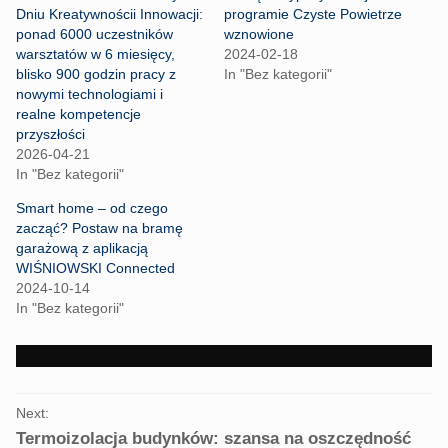
e
e
Dniu Kreatywnościi Innowacji:
programie Czyste Powietrze
o
o
n
n
ponad 6000 uczestników
wznowione
T
F
warsztatów w 6 miesięcy,
2024-02-18
w
a
i
c
blisko 900 godzin pracy z
In "Bez kategorii"
t
e
nowymi technologiami i
t
b
e
o
realne kompetencje
r
o
przyszłości
(
k
O
(
2026-04-21
p
O
In "Bez kategorii"
e
p
n
e
s
n
Smart home – od czego
i
s
n
i
zacząć? Postaw na bramę
n
n
garażową z aplikacją
e
n
w
e
WIŚNIOWSKI Connected
w
w
2024-10-14
i
w
n
i
In "Bez kategorii"
d
n
o
d
w
o
)
w
)
PORTFOLIO
Next:
NAVIGATION
Termoizolacja budynków: szansa na oszczędność