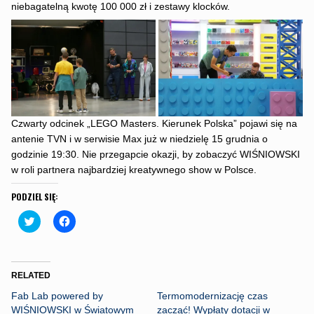
niebagatelną kwotę 100 000 zł i zestawy klocków.
Czwarty odcinek „LEGO Masters. Kierunek Polska” pojawi się na
antenie TVN i w serwisie Max już w niedzielę 15 grudnia o
godzinie 19:30. Nie przegapcie okazji, by zobaczyć WIŚNIOWSKI
w roli partnera najbardziej kreatywnego show w Polsce.
PODZIEL SIĘ:
C
C
l
l
i
i
c
c
k
k
t
t
o
o
RELATED
s
s
h
h
Fab Lab powered by
Termomodernizację czas
a
a
r
r
WIŚNIOWSKI w Światowym
zacząć! Wypłaty dotacji w