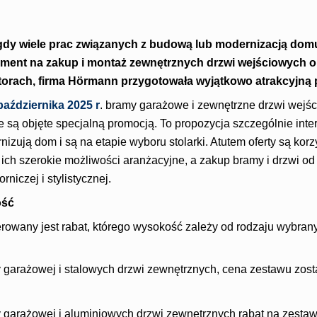
 gdy wiele prac związanych z budową lub modernizacją dom
ment na zakup i montaż zewnętrznych drzwi wejściowych o
torach, firma Hörmann przygotowała wyjątkowo atrakcyjną 
października 2025 r
. bramy garażowe i zewnętrzne drzwi wej
 są objęte specjalną promocją. To propozycja szczególnie inte
nizują dom i są na etapie wyboru stolarki. Atutem oferty są kor
ich szerokie możliwości aranżacyjne, a zakup bramy i drzwi od
niczej i stylistycznej.
ość
rowany jest rabat, którego wysokość zależy od rodzaju wybran
 garażowej i stalowych drzwi zewnętrznych, cena zestawu zos
 garażowej i aluminiowych drzwi zewnętrznych rabat na zesta