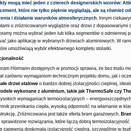
ukty mogą mieć jeden z czterech designerskich wzorów: Att
 cement, które nie tylko pięknie wyglądają, ale są również o
enia i działanie warunków atmosferycznych.
Innym ciekawym
ami o zróżnicowanym wyglądzie oraz drzwi z dopasowanymi do
 bramy można wybrać jeden lub kilka segmentów o odmiennej p
wać jako aplikację w wybranych drzwiach aluminiowych. W ra
 które umożliwiają wybór efektownego kompletu stolarki.
cjonalność
i bram Hörmann dostępnych w promocji sprawia, że bez trudu mo
ał zarówno wymaganiom technicznym projektu domu, jak i ocze
ałe drzwi stalowe
o bardzo dobrej izolacyjności cieplnej, ideal
odele wykonane z aluminium, takie jak ThermoSafe czy T
ysokich wymaganiach termoizolacyjnych – energooszczędnych
nnik przenikania ciepła, wysoką odporność na włamanie w kla
strukcję. Zróżnicowana jest także oferta bram garażowych
. Br
 sprawdzone rozwiązania, które łączą dobrą termoizolacyjność z
o
zapewnia doskonałą izolacyjność cieplną, szczególnie w bud