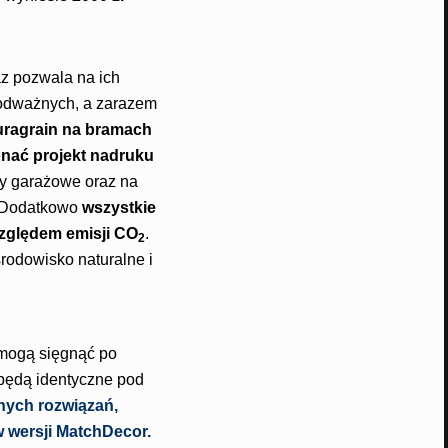
z pozwala na ich
 odważnych, a zarazem
uragrain na bramach
nać projekt nadruku
y garażowe oraz na
. Dodatkowo
wszystkie
zględem emisji CO
.
2
rodowisko naturalne i
 mogą sięgnąć po
 będą identyczne pod
nych rozwiązań,
 wersji
MatchDecor.