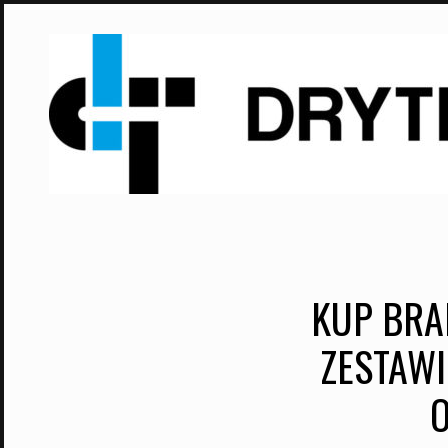
Skip
to
content
KUP BRA
ZESTAWI
O