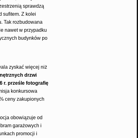
rzestrzenią sprawdzą
 sufitem. Z kolei
u. Tak rozbudowana
ie nawet w przypadku
asycznych budynków po
ala zyskać więcej niż
wnętrznych drzwi
r. prześle fotografię
isja konkursowa
00% ceny zakupionych
mocja obowiązuje od
i bram garażowych i
unkach promocji i