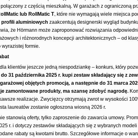
i połączony z częścią mieszkalną. W garażach z ograniczoną p
llMatic lub RollMatic T
, które nie wymagają wiele miejsca pod
profili aluminiowych
zaakcentują designerski wygląd budynk
rawia, że Hörmann może zaproponować rozwiązania odpowiedn
tażowych i różnorodnych koncepcji architektonicznych – od kl
wyrazistej formie.
abat
la klientów jeszcze jedną niespodziankę – konkurs, który pozw
do 31 października 2025 r. kupi zestaw składający się z ze
garażowej objętych promocją, a następnie do 31 marca 2026 
uje zamontowane produkty, ma szansę zdobyć nagrodę.
Kom
ekawsze realizacje. Zwycięzcy otrzymają zwrot w wysokości 1
sta laureatów zostanie ogłoszona wiosną 2026 r.
ie stanowią oferty, tylko zaproszenie do zawarcia umowy. Pro
025 r. i dotyczy zestawów składających się z wybranych model
odane rabaty są kwotami brutto. Szczegółowe informacje o war