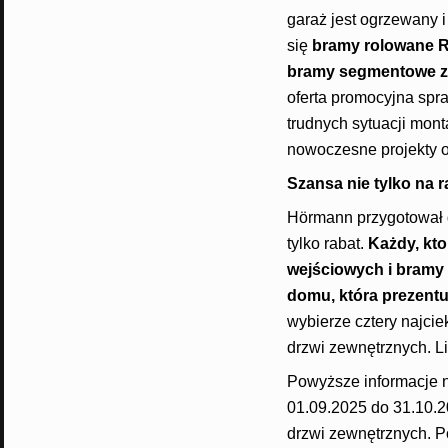
garaż jest ogrzewany 
się
bramy rolowane Ro
bramy segmentowe z 
oferta promocyjna sp
trudnych sytuacji mon
nowoczesne projekty o 
Szansa nie tylko na r
Hörmann przygotował d
tylko rabat.
Każdy, kto 
wejściowych i bramy 
domu, która prezent
wybierze cztery najci
drzwi zewnętrznych. Li
Powyższe informacje n
01.09.2025 do 31.10.2
drzwi zewnętrznych. P