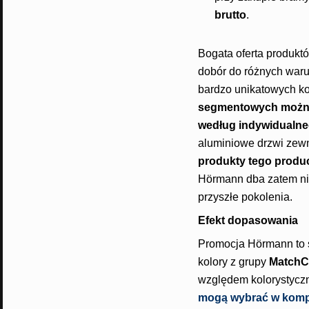
brutto
.
Bogata oferta produkt
dobór do różnych war
bardzo unikatowych ko
segmentowych można 
według indywidualn
aluminiowe drzwi zewn
produkty tego produ
Hörmann dba zatem nie 
przyszłe pokolenia.
Efekt dopasowania
Promocja Hörmann to s
kolory z grupy
MatchC
względem kolorystycz
mogą wybrać w kompl