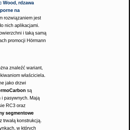
ic Wood, rdzawa
dporne na
 rozwiązaniem jest
 nich aplikacjami.
owierzchni i taką samą
mach promocji Hörmann
żna znaleźć wariant,
kiwaniom właściciela.
ne jako drzwi
hermoCarbon
są
 i pasywnych. Mają
sie RC3 oraz
amy segmentowe
 trwałą konstrukcją.
ynkach, w których