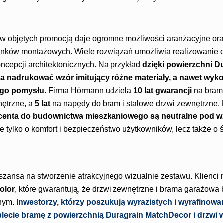
ów objętych promocją daje ogromne możliwości aranżacyjne ora
unków montażowych. Wiele rozwiązań umożliwia realizowanie
ncepcji architektonicznych. Na przykład
dzięki powierzchni D
nadrukować wzór imitujący różne materiały, a nawet wyko
ego pomysłu
. Firma Hörmann udziela
10 lat gwarancji
na bram
ętrzne, a
5 lat
na napędy do bram i stalowe drzwi zewnętrzne
centa do budownictwa mieszkaniowego są neutralne pod w
tylko o komfort i bezpieczeństwo użytkowników, lecz także o ś
zansa na stworzenie atrakcyjnego wizualnie zestawu. Klienci
olor
, które gwarantują, że drzwi zewnętrzne i brama garażowa
nym.
Inwestorzy, którzy poszukują wyrazistych i wyrafinowa
ecie bramę z powierzchnią Duragrain MatchDecor i drzwi w