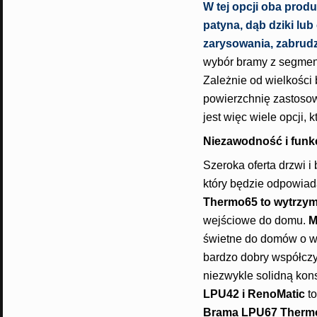
W tej opcji oba prod
patyna, dąb dziki lub
zarysowania, zabrudz
wybór bramy z segment
Zależnie od wielkości
powierzchnię zastoso
jest więc wiele opcji,
Niezawodność i funk
Szeroka oferta drzwi 
który będzie odpowiad
Thermo65 to wytrzym
wejściowe do domu.
M
świetne do domów o w
bardzo dobry współczy
niezwykle solidną kon
LPU42 i RenoMatic
to
Brama LPU67 Therm