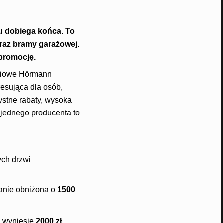
u dobiega końca. To
raz bramy garażowej.
promocję.
ściowe Hörmann
resująca dla osób,
zystne rabaty, wysoka
 jednego producenta to
ych drzwi
tanie obniżona o
1500
w wyniesie
2000 zł