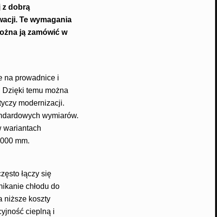
 z dobrą
wacji. Te wymagania
ożna ją zamówić w
e na prowadnice i
 Dzięki temu można
yczy modernizacji.
tandardowych wymiarów.
 wariantach
5000 mm.
zęsto łączy się
nikanie chłodu do
a niższe koszty
jność cieplną i