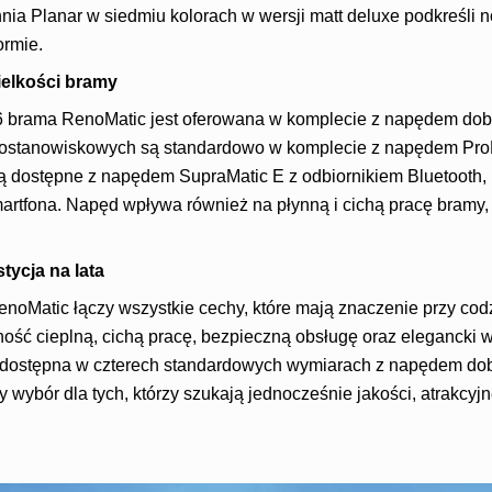
hnia Planar w siedmiu kolorach w wersji matt deluxe podkreśli
ormie.
elkości bramy
 brama RenoMatic jest oferowana w komplecie z napędem dobra
nostanowiskowych są standardowo w komplecie z napędem ProLi
 dostępne z napędem SupraMatic E z odbiornikiem Bluetooth, 
rtfona. Napęd wpływa również na płynną i cichą pracę bramy, c
tycja na lata
Matic łączy wszystkie cechy, które mają znaczenie przy cod
ność cieplną, cichą pracę, bezpieczną obsługę oraz elegancki 
 dostępna w czterech standardowych wymiarach z napędem dob
 wybór dla tych, którzy szukają jednocześnie jakości, atrakcyjn