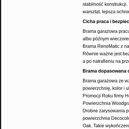
stabilność konstrukcji
warsztat, lepsza ochro
Cicha praca i bezpie
Brama garażowa pracuj
albo późnym wieczorem
Brama RenoMatic z nap
Równie ważne jest be
a po natrafieniu na pr
Brama dopasowana do
Brama garażowa ze wz
powierzchnię, kolor i 
Promocji Roku firmy H
Powierzchnia Woodgrain
Drobne zarysowania po
powierzchnia Decocolo
Oak. Takie wykończenia