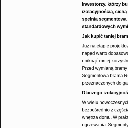
Inwestorzy, którzy b
izolacyjnością, cic
spełnia segmentowa 
standardowych wymi
Jak kupić taniej bra
Już na etapie projekt
napęd warto dopasowa
uniknąć mniej korzys
Przed wymianą bramy w
Segmentowa brama Ren
przeznaczonych do ga
Dlaczego izolacyjnoś
W wielu nowoczesnych 
bezpośrednio z części
wnętrza domu. W prakty
ogrzewania. Segmenty 