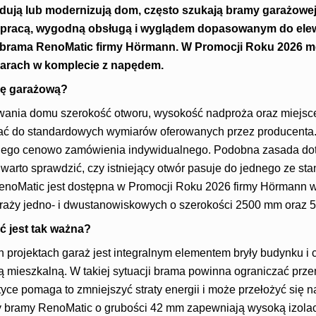
udują lub modernizują dom, często szukają bramy garażowej
hą pracą, wygodną obsługą i wyglądem dopasowanym do ele
brama RenoMatic firmy Hörmann. W Promocji Roku 2026 m
arach w komplecie z napędem.
mę garażową?
owania domu szerokość otworu, wysokość nadproża oraz miejsc
ć do standardowych wymiarów oferowanych przez producenta.
tnego cenowo zamówienia indywidualnego. Podobna zasada dot
arto sprawdzić, czy istniejący otwór pasuje do jednego ze s
oMatic jest dostępna w Promocji Roku 2026 firmy Hörmann w
raży jedno- i dwustanowiskowych o szerokości 2500 mm oraz 
ć jest tak ważna?
projektach garaż jest integralnym elementem bryły budynku i c
ą mieszkalną. W takiej sytuacji brama powinna ograniczać prze
ce pomaga to zmniejszyć straty energii i może przełożyć się n
bramy RenoMatic o grubości 42 mm zapewniają wysoką izolacy