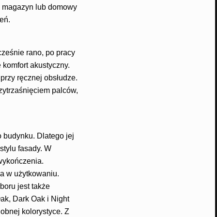
zny magazyn lub domowy
eń.
ześnie rano, po pracy
 komfort akustyczny.
przy ręcznej obsłudze.
ytrzaśnięciem palców,
budynku. Dlatego jej
stylu fasady. W
wykończenia.
zna w użytkowaniu.
oru jest także
k, Dark Oak i Night
obnej kolorystyce. Z