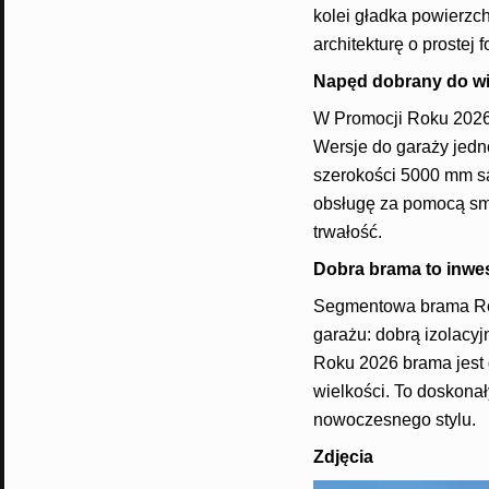
kolei gładka powierzc
architekturę o prostej f
Napęd dobrany do wi
W Promocji Roku 2026
Wersje do garaży jed
szerokości 5000 mm są
obsługę za pomocą sma
trwałość.
Dobra brama to inwes
Segmentowa brama Reno
garażu: dobrą izolacyj
Roku 2026 brama jest
wielkości. To doskonały
nowoczesnego stylu.
Zdjęcia