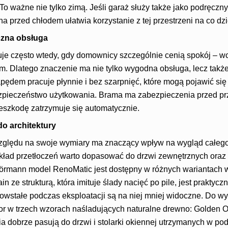
. To ważne nie tylko zimą. Jeśli garaż służy także jako podręc
na przed chłodem ułatwia korzystanie z tej przestrzeni na co dzi
czna obsługa
e często wtedy, gdy domownicy szczególnie cenią spokój – wc
. Dlatego znaczenie ma nie tylko wygodna obsługa, lecz także
ędem pracuje płynnie i bez szarpnięć, które mogą pojawić się 
zpieczeństwo użytkowania. Brama ma zabezpieczenia przed prz
zeszkodę zatrzymuje się automatycznie.
 architektury
ględu na swoje wymiary ma znaczący wpływ na wygląd całego 
układ przetłoczeń warto dopasować do drzwi zewnętrznych oraz 
örmann model RenoMatic jest dostępny w różnych wariantach 
 ze strukturą, która imituje ślady nacięć po pile, jest praktyc
wstałe podczas eksploatacji są na niej mniej widoczne. Do wyb
r w trzech wzorach naśladujących naturalne drewno: Golden Oa
 dobrze pasują do drzwi i stolarki okiennej utrzymanych w pod