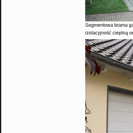
Segmentowa brama gar
izolacyjność cieplną o